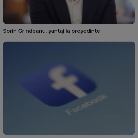
Sorin Grindeanu, șantaj la președinte