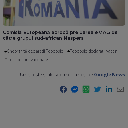
Comisia Europeană aprobă preluarea eMAG de
către grupul sud-african Naspers
Gheorghită declaratii Teodosie
Teodosie declarații vaccin
totul despre vaccinare
Urmărește știrile spotmedia.ro și pe
Google News
Facebook
Messenger
WhatsApp
Twitter
LinkedIn
E-
Ma