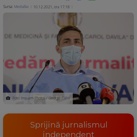
Sursa:
Mediafax
10.12.2021, ora 17:18
Ma
Foto: Inquam Photos / George Călin
Sprijină jurnalismul
independent