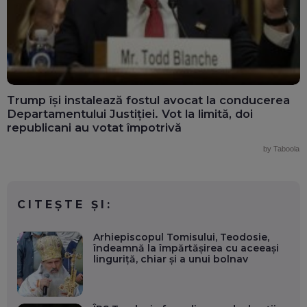
Trump își instalează fostul avocat la conducerea
Departamentului Justiției. Vot la limită, doi
republicani au votat împotrivă
by Taboola
CITEȘTE ȘI:
Arhiepiscopul Tomisului, Teodosie,
îndeamnă la împărtășirea cu aceeași
linguriță, chiar și a unui bolnav