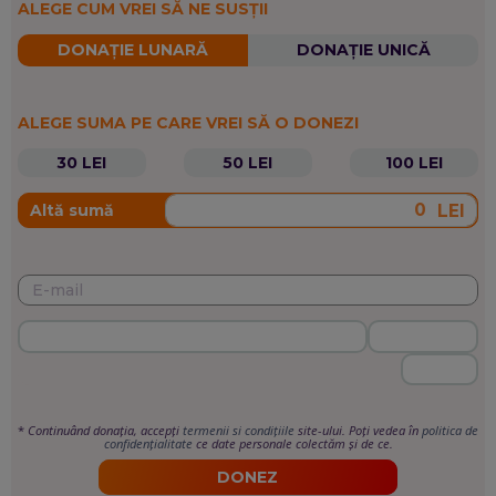
ALEGE CUM VREI SĂ NE SUSȚII
DONAȚIE LUNARĂ
DONAȚIE UNICĂ
ALEGE SUMA PE CARE VREI SĂ O DONEZI
30 LEI
50 LEI
100 LEI
LEI
Altă sumă
*
Continuând donația, accepți
termenii si condițiile
site-ului. Poți vedea în
politica de
confidențialitate
ce date personale colectăm și de ce.
DONEZ