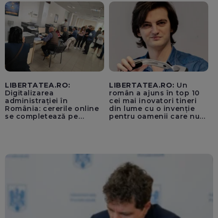
pentru instaurarea
„cenzurii” pe platforma X
LIBERTATEA.RO:
LIBERTATEA.RO:
Un
Digitalizarea
român a ajuns în top 10
administrației în
cei mai inovatori tineri
România: cererile online
din lume cu o invenție
se completează pe
pentru oamenii care nu
calculatoarele de la
văd: „Are o misiune
ghișee
clară”