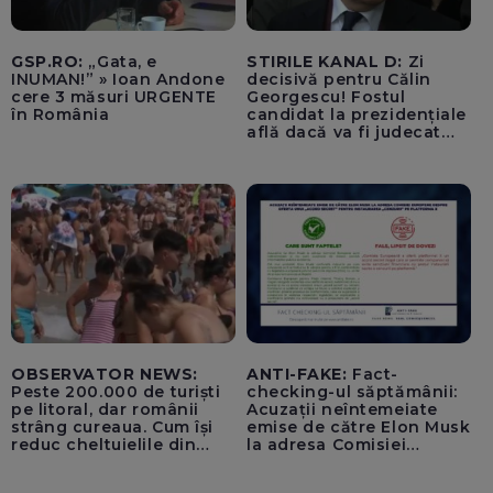
GSP.RO:
„Gata, e
STIRILE KANAL D:
Zi
INUMAN!” » Ioan Andone
decisivă pentru Călin
cere 3 măsuri URGENTE
Georgescu! Fostul
în România
candidat la prezidențiale
află dacă va fi judecat
pentru tentativă de
lovitură de stat
OBSERVATOR NEWS:
ANTI-FAKE:
Fact-
Peste 200.000 de turiști
checking-ul săptămânii:
pe litoral, dar românii
Acuzații neîntemeiate
strâng cureaua. Cum își
emise de către Elon Musk
reduc cheltuielile din
la adresa Comisiei
vacanță
Europene despre oferta
unui „acord secret”