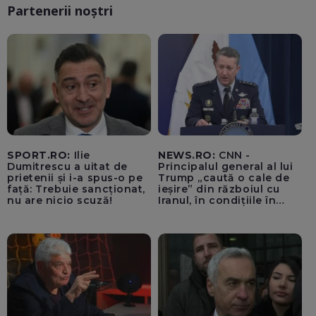
Partenerii noștri
SPORT.RO:
Ilie
NEWS.RO:
CNN -
Dumitrescu a uitat de
Principalul general al lui
prietenii și i-a spus-o pe
Trump „caută o cale de
față: Trebuie sancționat,
ieșire” din războiul cu
nu are nicio scuză!
Iranul, în condițiile în
care opțiunile militare
ale SUA rămân limitate