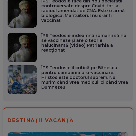
ÎPS Teodosie face din nou declaraţii
controversate despre Covid, tot la
radioul amendat de CNA: Este o armă
biologică. Mântuitorul nu s-ar fi
vaccinat
ÎPS Teodosie îndeamnă românii să nu
se vaccineze și are o teorie
halucinantă (Video) Patriarhia a
reacționat
ÎPS Teodosie îl critică pe Bănescu
pentru campania pro-vaccinare:
Hristos este doctorul suprem. Nu
murim când vrea medicul, ci când vrea
Dumnezeu
DESTINAȚII VACANȚĂ