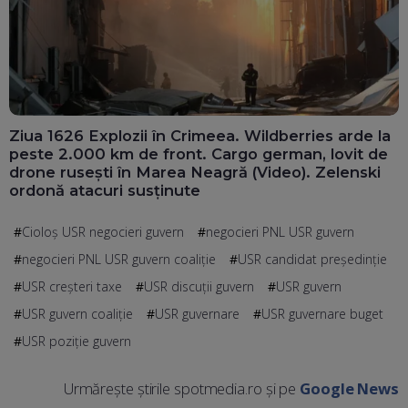
Ziua 1626 Explozii în Crimeea. Wildberries arde la
peste 2.000 km de front. Cargo german, lovit de
drone rusești în Marea Neagră (Video). Zelenski
ordonă atacuri susținute
Cioloș USR negocieri guvern
negocieri PNL USR guvern
negocieri PNL USR guvern coaliție
USR candidat președinție
USR creșteri taxe
USR discuții guvern
USR guvern
USR guvern coaliție
USR guvernare
USR guvernare buget
USR poziție guvern
Urmărește știrile spotmedia.ro și pe
Google News