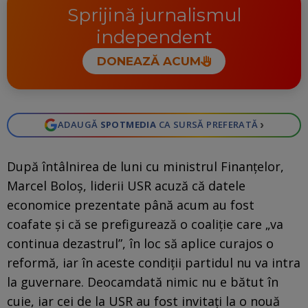
Sprijină jurnalismul
independent
DONEAZĂ ACUM
›
ADAUGĂ
SPOTMEDIA
CA SURSĂ PREFERATĂ
După întâlnirea de luni cu ministrul Finanțelor,
Marcel Boloș, liderii USR acuză că datele
economice prezentate până acum au fost
coafate și că se prefigurează o coaliție care „va
continua dezastrul”, în loc să aplice curajos o
reformă, iar în aceste condiții partidul nu va intra
la guvernare. Deocamdată nimic nu e bătut în
cuie, iar cei de la USR au fost invitaţi la o nouă