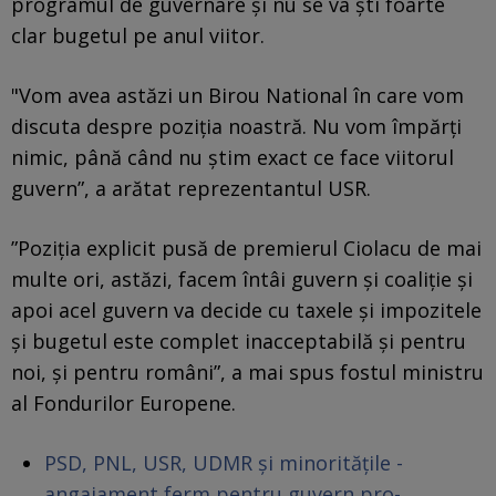
programul de guvernare şi nu se va ști foarte
clar bugetul pe anul viitor.
"Vom avea astăzi un Birou National în care vom
discuta despre poziţia noastră. Nu vom împărţi
nimic, până când nu ştim exact ce face viitorul
guvern”, a arătat reprezentantul USR.
”Poziţia explicit pusă de premierul Ciolacu de mai
multe ori, astăzi, facem întâi guvern şi coaliţie şi
apoi acel guvern va decide cu taxele şi impozitele
şi bugetul este complet inacceptabilă şi pentru
noi, şi pentru români”, a mai spus fostul ministru
al Fondurilor Europene.
PSD, PNL, USR, UDMR și minoritățile -
angajament ferm pentru guvern pro-