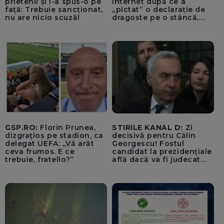
prietenii și i-a spus-o pe
internet după ce a
față: Trebuie sancționat,
„pictat” o declarație de
nu are nicio scuză!
dragoste pe o stâncă,
determinând comentariul
”Anna, ține-ți prostul
acasă!”, a fost
identificat/ El are 55 de
ani și este din București
GSP.RO:
Florin Prunea,
STIRILE KANAL D:
Zi
dizgrațios pe stadion, ca
decisivă pentru Călin
delegat UEFA: „Vă arăt
Georgescu! Fostul
ceva frumos. E ce
candidat la prezidențiale
trebuie, fratello?”
află dacă va fi judecat
pentru tentativă de
lovitură de stat