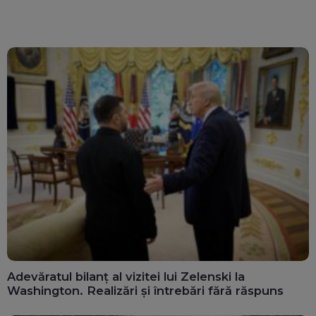
calculatoarele de la
văd: „Are o misiune
ghișee
clară”
Adevăratul bilanț al vizitei lui Zelenski la
Washington. Realizări și întrebări fără răspuns