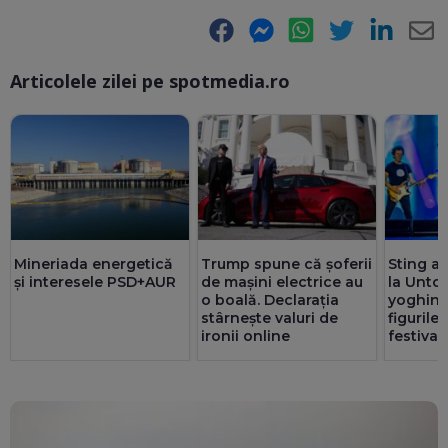
Facebook
Messenger
WhatsApp
Twitter
LinkedIn
E-
Articolele zilei pe spotmedia.ro
Ma
Mineriada energetică
Trump spune că șoferii
Sting a 
și interesele PSD+AUR
de mașini electrice au
la Untol
o boală. Declarația
yoghin ș
stârnește valuri de
figurile
ironii online
festival