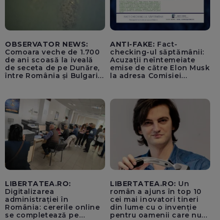
OBSERVATOR NEWS:
ANTI-FAKE:
Fact-
Comoara veche de 1.700
checking-ul săptămânii:
de ani scoasă la iveală
Acuzații neîntemeiate
de seceta de pe Dunăre,
emise de către Elon Musk
între România și Bulgaria.
la adresa Comisiei
Imagini rare
Europene despre oferta
unui „acord secret”
pentru instaurarea
„cenzurii” pe platforma X
LIBERTATEA.RO:
LIBERTATEA.RO:
Un
Digitalizarea
român a ajuns în top 10
administrației în
cei mai inovatori tineri
România: cererile online
din lume cu o invenție
se completează pe
pentru oamenii care nu