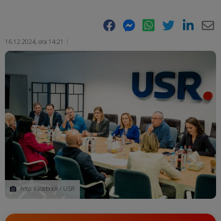
Facebook
Messenger
WhatsApp
Twitter
LinkedIn
E-
16.12.2024, ora 14:21
Ma
Foto: Facebook / USR