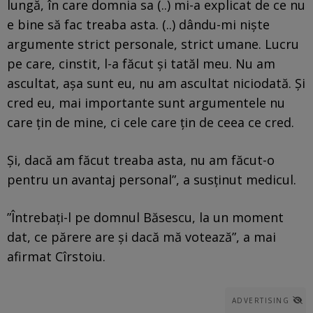
lungă, în care domnia sa (..) mi-a explicat de ce nu
e bine să fac treaba asta. (..) dându-mi nişte
argumente strict personale, strict umane. Lucru
pe care, cinstit, l-a făcut şi tatăl meu. Nu am
ascultat, aşa sunt eu, nu am ascultat niciodată. Şi
cred eu, mai importante sunt argumentele nu
care ţin de mine, ci cele care ţin de ceea ce cred.
Şi, dacă am făcut treaba asta, nu am făcut-o
pentru un avantaj personal”, a susţinut medicul.
”Întrebaţi-l pe domnul Băsescu, la un moment
dat, ce părere are şi dacă mă votează”, a mai
afirmat Cîrstoiu.
ADVERTISING