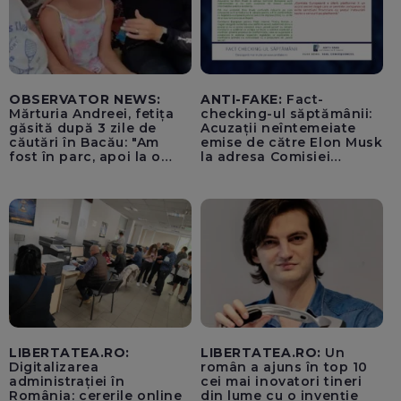
OBSERVATOR NEWS:
ANTI-FAKE:
Fact-
Mărturia Andreei, fetița
checking-ul săptămânii:
găsită după 3 zile de
Acuzații neîntemeiate
căutări în Bacău: "Am
emise de către Elon Musk
fost în parc, apoi la o
la adresa Comisiei
fetiță acasă"
Europene despre oferta
unui „acord secret”
pentru instaurarea
„cenzurii” pe platforma X
LIBERTATEA.RO:
LIBERTATEA.RO:
Un
Digitalizarea
român a ajuns în top 10
administrației în
cei mai inovatori tineri
România: cererile online
din lume cu o invenție