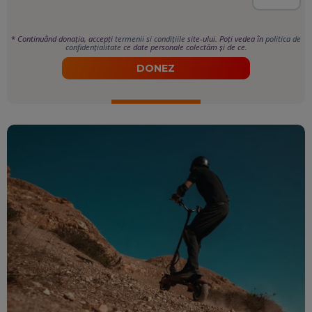
*
Continuând donația, accepți
termenii si condițiile
site-ului. Poți vedea în
politica de
confidențialitate
ce date personale colectăm și de ce.
DONEZ