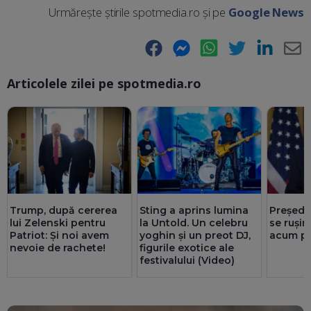
Urmărește știrile spotmedia.ro și pe
Google News
Facebook
Messenger
WhatsApp
Twitter
LinkedIn
E-
Articolele zilei pe spotmedia.ro
Ma
Trump, după cererea
Sting a aprins lumina
Președi
lui Zelenski pentru
la Untold. Un celebru
se rușin
Patriot: Și noi avem
yoghin și un preot DJ,
acum pr
nevoie de rachete!
figurile exotice ale
festivalului (Video)