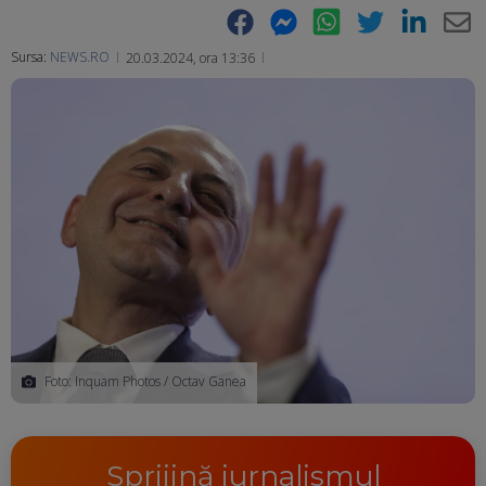
Facebook
Messenger
WhatsApp
Twitter
LinkedIn
E-
Sursa:
NEWS.RO
20.03.2024, ora 13:36
Ma
Foto: Inquam Photos / Octav Ganea
Sprijină jurnalismul