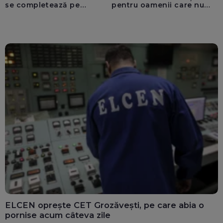
se completează pe
pentru oamenii care nu
calculatoarele de la
văd: „Are o misiune
ghișee
clară”
ELCEN oprește CET Grozăvești, pe care abia o
pornise acum câteva zile