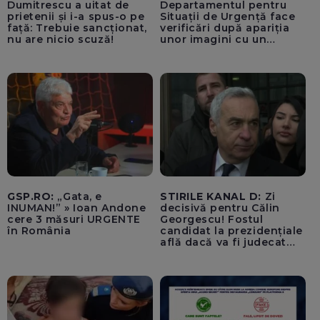
Dumitrescu a uitat de
Departamentul pentru
prietenii și i-a spus-o pe
Situații de Urgență face
față: Trebuie sancționat,
verificări după apariția
nu are nicio scuză!
unor imagini cu un
echipaj al Ambulanței
Bacău care ar fi oprit
pentru cumpărături în
timp ce transporta un
pacient către spital
GSP.RO:
„Gata, e
STIRILE KANAL D:
Zi
INUMAN!” » Ioan Andone
decisivă pentru Călin
cere 3 măsuri URGENTE
Georgescu! Fostul
în România
candidat la prezidențiale
află dacă va fi judecat
pentru tentativă de
lovitură de stat