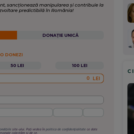
nt, sancționează manipularea și contribuie la
zvoltare predictibilă în România!
DONAȚIE UNICĂ
 O DONEZI
50 LEI
100 LEI
C
LEI
ondițiile
site-ului. Poți vedea în
politica de confidențialitate
ce date
rsonale colectăm și de ce.