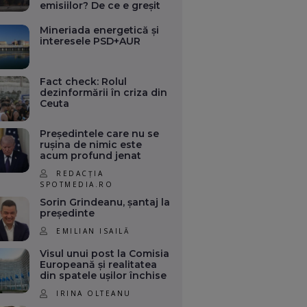
emisiilor? De ce e greșit
Mineriada energetică și
interesele PSD+AUR
Fact check: Rolul
dezinformării în criza din
Ceuta
Președintele care nu se
rușina de nimic este
acum profund jenat
REDACȚIA
SPOTMEDIA.RO
Sorin Grindeanu, șantaj la
președinte
EMILIAN ISAILĂ
Visul unui post la Comisia
Europeană și realitatea
din spatele ușilor închise
IRINA OLTEANU