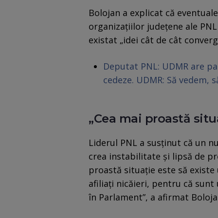
Bolojan a explicat că eventuale
organizațiilor județene ale PN
existat „idei cât de cât converg
Deputat PNL: UDMR are patru
cedeze. UDMR: Să vedem, 
„Cea mai proastă situ
Liderul PNL a susținut că un n
crea instabilitate și lipsă de p
proastă situație este să exist
afiliați nicăieri, pentru că sun
în Parlament”, a afirmat Boloja