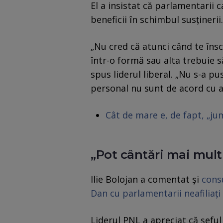
El a insistat că parlamentarii 
beneficii în schimbul susținerii.
„Nu cred că atunci când te însc
într-o formă sau alta trebuie s
spus liderul liberal. „Nu s-a pu
personal nu sunt de acord cu ac
Cât de mare e, de fapt, „j
„Pot cântări mai mul
Ilie Bolojan a comentat și
cons
Dan cu parlamentarii neafiliați
Liderul PNL a apreciat că șeful 