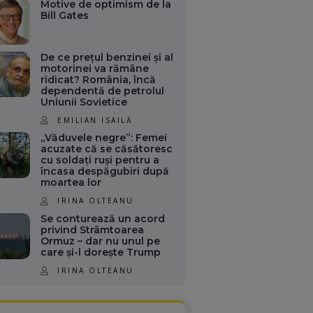
Motive de optimism de la
Bill Gates
De ce prețul benzinei și al
motorinei va rămâne
ridicat? România, încă
dependentă de petrolul
Uniunii Sovietice
EMILIAN ISAILĂ
„Văduvele negre”: Femei
acuzate că se căsătoresc
cu soldați ruși pentru a
încasa despăgubiri după
moartea lor
IRINA OLTEANU
Se conturează un acord
privind Strâmtoarea
Ormuz – dar nu unul pe
care și-l dorește Trump
IRINA OLTEANU