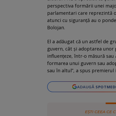
perspectiva formării unei maj
parlamentari care reprezintă 
atunci cu siguranță au o pond
Bolojan.
El a adăugat că un astfel de g
guvern, cât și adoptarea unor 
influențeze, într-o măsură sau a
formarea unui guvern sau adop
sau în altul”, a spus premierul 
ADAUGĂ
SPOTMED
EȘTI CEEA CE C