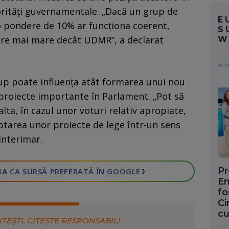
orități guvernamentale. „Dacă un grup de
E
o pondere de 10% ar funcționa coerent,
S
ere mai mare decât UDMR”, a declarat
W
rup poate influența atât formarea unui nou
proiecte importante în Parlament. „Pot să
lta, în cazul unor voturi relativ apropiate,
tarea unor proiecte de lege într-un sens
interimar.
›
Pr
IA
CA SURSĂ PREFERATĂ
ÎN GOOGLE
En
fo
Ci
cu
ITEȘTI, CITEȘTE RESPONSABIL!