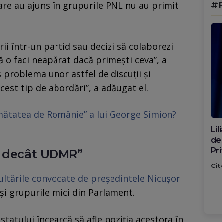
care au ajuns în grupurile PNL nu au primit
#
rii într-un partid sau decizi să colaborezi
ă o faci neapărat dacă primești ceva”, a
s problema unor astfel de discuții și
est tip de abordări”, a adăugat el.
umătatea de Românie” a lui George Simion?
Di
ca
po
t decât UDMR”
Cit
ultările convocate de președintele Nicușor
și grupurile mici din Parlament.
statului încearcă să afle poziția acestora în