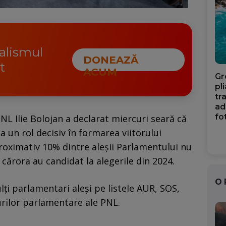
nalismul
DONEAZĂ
t
ACUM
Gr
pl
tr
ad
fo
PNL Ilie Bolojan a declarat miercuri seară că
a un rol decisiv în formarea viitorului
proximativ 10% dintre aleșii Parlamentului nu
 cărora au candidat la alegerile din 2024.
O
lți parlamentari aleși pe listele AUR, SOS,
rilor parlamentare ale PNL.