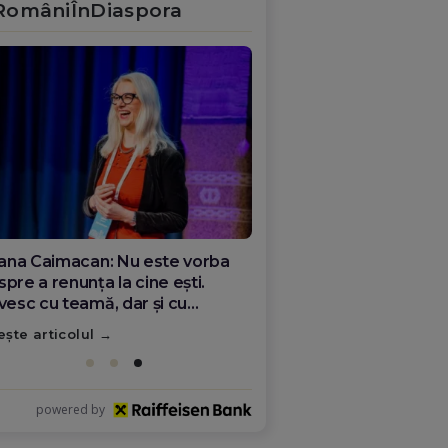
RomâniÎnDiaspora
ana Olar, românca de la Google
re demonstrează că diaspora
ate schimba România
ește articolul
powered by