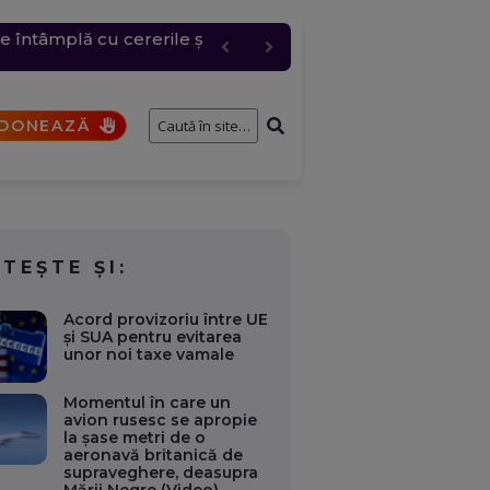
e întâmplă cu cererile și
 grindină de până la 4
bire pentru „Anna”
t comis de un elev
DONEAZĂ
ITEȘTE ȘI:
Acord provizoriu între UE
și SUA pentru evitarea
unor noi taxe vamale
Momentul în care un
avion rusesc se apropie
la șase metri de o
aeronavă britanică de
supraveghere, deasupra
Mării Negre (Video)