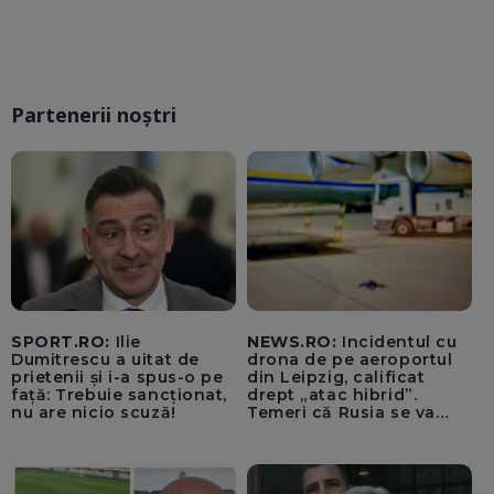
Partenerii noștri
SPORT.RO:
Ilie
NEWS.RO:
Incidentul cu
Dumitrescu a uitat de
drona de pe aeroportul
prietenii și i-a spus-o pe
din Leipzig, calificat
față: Trebuie sancționat,
drept „atac hibrid”.
nu are nicio scuză!
Temeri că Rusia se va
amesteca în alegerile din
Germania. Un oficial
neagă informațiile că
avioanele ucrainene din