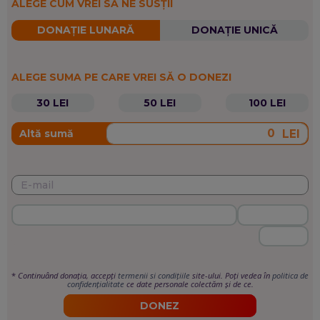
ALEGE CUM VREI SĂ NE SUSȚII
DONAȚIE LUNARĂ
DONAȚIE UNICĂ
ALEGE SUMA PE CARE VREI SĂ O DONEZI
30 LEI
50 LEI
100 LEI
LEI
Altă sumă
*
Continuând donația, accepți
termenii si condițiile
site-ului. Poți vedea în
politica de
confidențialitate
ce date personale colectăm și de ce.
DONEZ