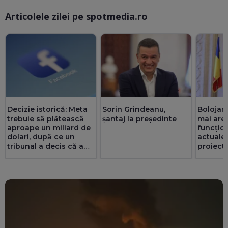
Articolele zilei pe spotmedia.ro
Ma
Decizie istorică: Meta
Sorin Grindeanu,
Bolojan
trebuie să plătească
șantaj la președinte
mai are 
aproape un miliard de
funcțio
dolari, după ce un
actualel
tribunal a decis că a
proiect 
afectat sănătatea
prin ser
mintală a copiilor
Noroc c
redus c
energie
MW