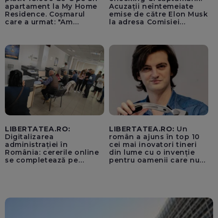
apartament la My Home
Acuzații neîntemeiate
Residence. Coșmarul
emise de către Elon Musk
care a urmat: "Am
la adresa Comisiei
început să tremur"
Europene despre oferta
unui „acord secret”
pentru instaurarea
„cenzurii” pe platforma X
LIBERTATEA.RO:
LIBERTATEA.RO:
Un
Digitalizarea
român a ajuns în top 10
administrației în
cei mai inovatori tineri
România: cererile online
din lume cu o invenție
se completează pe
pentru oamenii care nu
calculatoarele de la
văd: „Are o misiune
ghișee
clară”