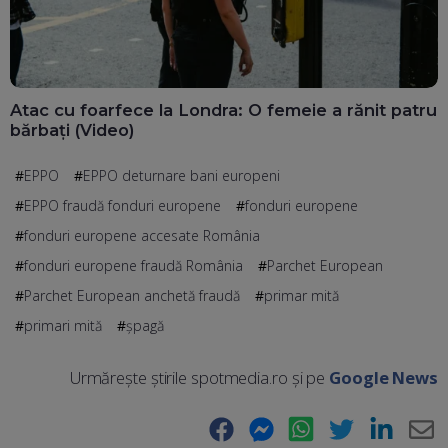
Atac cu foarfece la Londra: O femeie a rănit patru
bărbați (Video)
EPPO
EPPO deturnare bani europeni
EPPO fraudă fonduri europene
fonduri europene
fonduri europene accesate România
fonduri europene fraudă România
Parchet European
Parchet European anchetă fraudă
primar mită
primari mită
șpagă
Urmărește știrile spotmedia.ro și pe
Google News
Facebook
Messenger
WhatsApp
Twitter
LinkedIn
E-