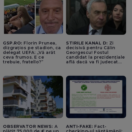
apropierea dronei ar fi
fost încărcate cu muniție
GSP.RO:
Florin Prunea,
STIRILE KANAL D:
Zi
dizgrațios pe stadion, ca
decisivă pentru Călin
delegat UEFA: „Vă arăt
Georgescu! Fostul
ceva frumos. E ce
candidat la prezidențiale
trebuie, fratello?”
află dacă va fi judecat
pentru tentativă de
lovitură de stat
OBSERVATOR NEWS:
A
ANTI-FAKE:
Fact-
plătit 75.000 de € pe un
checking-ul săptămânii: