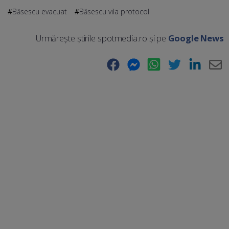
Băsescu evacuat
Băsescu vila protocol
Urmărește știrile spotmedia.ro și pe
Google News
Facebook
Messenger
WhatsApp
Twitter
LinkedIn
E-
Ma