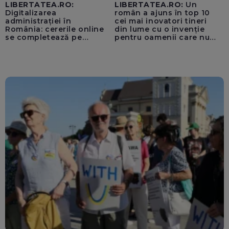
LIBERTATEA.RO:
LIBERTATEA.RO:
Un
Digitalizarea
român a ajuns în top 10
administrației în
cei mai inovatori tineri
România: cererile online
din lume cu o invenție
se completează pe
pentru oamenii care nu
calculatoarele de la
văd: „Are o misiune
ghișee
clară”