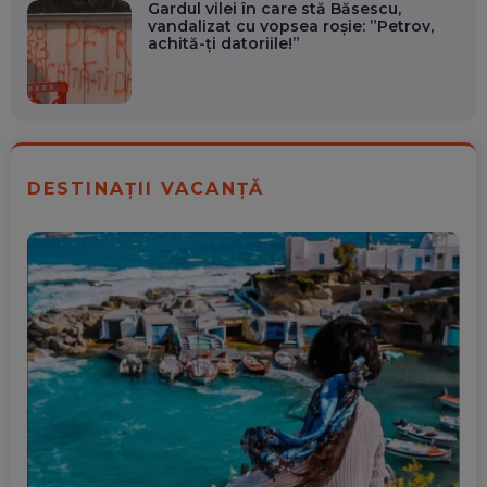
Gardul vilei în care stă Băsescu,
vandalizat cu vopsea roşie: ”Petrov,
achită-ţi datoriile!”
DESTINAȚII VACANȚĂ