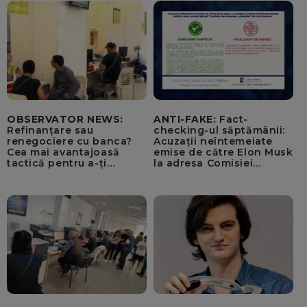
OBSERVATOR NEWS:
ANTI-FAKE:
Fact-
Refinanțare sau
checking-ul săptămânii:
renegociere cu banca?
Acuzații neîntemeiate
Cea mai avantajoasă
emise de către Elon Musk
tactică pentru a-ți
la adresa Comisiei
scădea ratele
Europene despre oferta
unui „acord secret”
pentru instaurarea
„cenzurii” pe platforma X