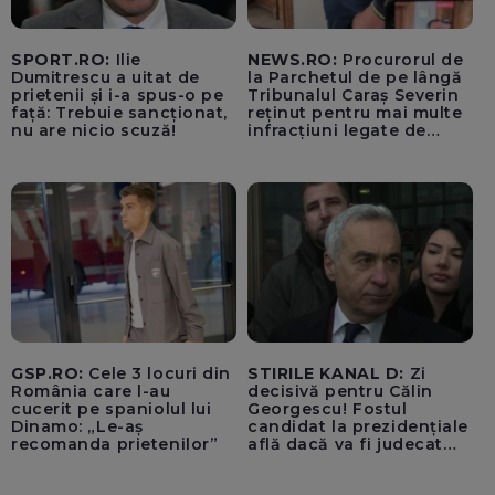
SPORT.RO:
Ilie
NEWS.RO:
Procurorul de
Dumitrescu a uitat de
la Parchetul de pe lângă
prietenii și i-a spus-o pe
Tribunalul Caraș Severin
față: Trebuie sancționat,
reținut pentru mai multe
nu are nicio scuză!
infracțiuni legate de
nerespectarea regimului
armelor, susține că
”Mafia din Banat”
încearcă să îl asasineze -
FOTO, VIDEO
GSP.RO:
Cele 3 locuri din
STIRILE KANAL D:
Zi
România care l-au
decisivă pentru Călin
cucerit pe spaniolul lui
Georgescu! Fostul
Dinamo: „Le-aș
candidat la prezidențiale
recomanda prietenilor”
află dacă va fi judecat
pentru tentativă de
lovitură de stat