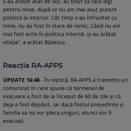
s-au arătat atât de laşi, au ţinut să facă legi
pentru mine, după ce nu am mai avut putere
politică la interior. Cât timp s-au înfruntat cu
mine, nu au fost în stare de nimic, Când nu am
mai fost activ în politica internă, şi-au arătat
vitejia”, a arătat Băsescu.
Reacția RA-APPS
UPDATE 16:48
- În replică, RA-APPS a transmis un
comunicat în care spune că termenul de
evacuare a fost de la început de 60 de zile și că
deja a fost depășit, iar dacă fostul președinte și
familia sa nu vor pleca singuri, atunci vor fi
evacuați.