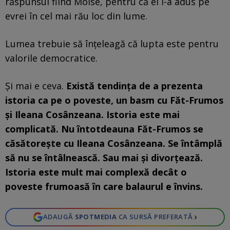
răspunsul fiind Moise, pentru că el i-a adus pe
evrei în cel mai rău loc din lume.
Lumea trebuie să înțeleagă că lupta este pentru
valorile democratice.
Și mai e ceva.
Există tendința de a prezenta
istoria ca pe o poveste, un basm cu Făt-Frumos
și Ileana Cosânzeana. Istoria este mai
complicată. Nu întotdeauna Făt-Frumos se
căsătorește cu Ileana Cosânzeana. Se întâmplă
să nu se întâlnească. Sau mai și divorțează.
Istoria este mult mai complexă decât o
poveste frumoasă în care balaurul e învins.
›
ADAUGĂ
SPOTMEDIA
CA SURSĂ PREFERATĂ