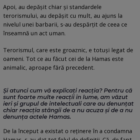
Apoi, au depășit chiar și standardele
terorismului, au depășit cu mult, au ajuns la
nivelul unei barbarii, s-au despărțit de ceea ce
înseamnă un act uman.
Terorismul, care este groaznic, e totuși legat de
oameni. Tot ce au făcut cei de la Hamas este
animalic, aproape fără precedent.
Și atunci cum vă explicați reacția? Pentru că
sunt foarte multe reacții în lume, am văzut
ieri și grupul de intelectuali care au denunțat
chiar reacția stângii de a nu acuza și de a nu
denunța actele Hamas.
De la început a existat o reținere în a condamna
Hamas, s-au dat tot felul de definiții. Că, de fapt,