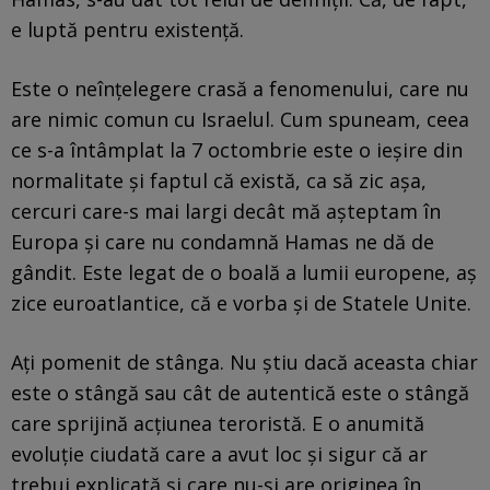
e luptă pentru existență.
Este o neînțelegere crasă a fenomenului, care nu
are nimic comun cu Israelul. Cum spuneam, ceea
ce s-a întâmplat la 7 octombrie este o ieșire din
normalitate și faptul că există, ca să zic așa,
cercuri care-s mai largi decât mă așteptam în
Europa și care nu condamnă Hamas ne dă de
gândit. Este legat de o boală a lumii europene, aș
zice euroatlantice, că e vorba și de Statele Unite.
Ați pomenit de stânga. Nu știu dacă aceasta chiar
este o stângă sau cât de autentică este o stângă
care sprijină acțiunea teroristă. E o anumită
evoluție ciudată care a avut loc și sigur că ar
trebui explicată și care nu-și are originea în