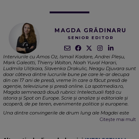
MAGDA GRĂDINARU
SENIOR EDITOR
Interviurile cu Amos Oz, Ismail Kadare, Andrei Pleșu,
Mark Galeotti, Thierry Wolton, Noah Yuval Harari,
Ludmila Ulițkaia, Slavenka Drakulic, Neagu Djuvara sunt
doar câteva dintre lucrurile bune pe care le-ar decupa
din cei 17 ani de presă, vreme în care a făcut presă de
agenție, televiziune și presă online. La spotmedia.ro,
Magda semnează două rubrici: Intelectuali față cu
istoria și Spot on Europe. Scrie și analize și editoriale și
acoperă, de pe teren, evenimente politice și europene.
Una dintre convingerile de drum lung ale Magdei este
aceea că jurnalismul este o profesie de interval, care
Citește mai mult
trebuie să explice oamenilor deciziile politice, naționale și
internaționale, prin refacerea contextului, și în egală
măsură să abordeze temele sociale, în așa fel încât să