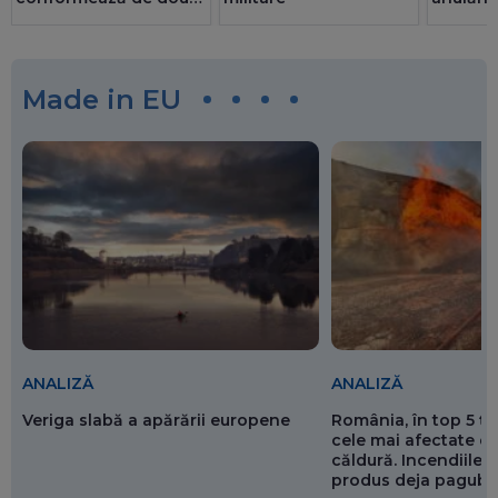
ori mai bine decât
privatul. 25 de consilii
au doar bărbați
Made in EU
ANALIZĂ
ANALIZĂ
Veriga slabă a apărării europene
România, în top 5 ț
cele mai afectate de
căldură. Incendiile ș
produs deja pagube