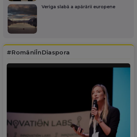
Veriga slabă a apărării europene
#RomâniÎnDiaspora