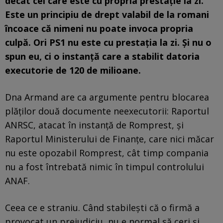
decât cel care este cu propria prestație la zi.
Este un principiu de drept valabil de la romani
încoace că nimeni nu poate invoca propria
culpă. Ori PS1 nu este cu prestația la zi. Și nu o
spun eu, ci o instanță care a stabilit datoria
executorie de 120 de milioane.
Dna Armand are ca argumente pentru blocarea
plăților două documente neexecutorii: Raportul
ANRSC, atacat în instanță de Romprest, și
Raportul Ministerului de Finanțe, care nici măcar
nu este opozabil Romprest, cât timp compania
nu a fost întrebată nimic în timpul controlului
ANAF.
Ceea ce e straniu. Când stabilești că o firmă a
provocat un prejudiciu, nu e normal să ceri și