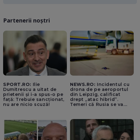
miliarde de euro
Partenerii noștri
SPORT.RO:
Ilie
NEWS.RO:
Incidentul cu
Dumitrescu a uitat de
drona de pe aeroportul
prietenii și i-a spus-o pe
din Leipzig, calificat
față: Trebuie sancționat,
drept „atac hibrid”.
nu are nicio scuză!
Temeri că Rusia se va
amesteca în alegerile din
Germania. Un oficial
neagă informațiile că
avioanele ucrainene din
apropierea dronei ar fi
fost încărcate cu muniție