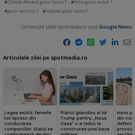
Clotilde Armand gunoi Sector1
firma gunoi sector 1
gunoi sectorul 1
scandal gunoi Sector1
Urmărește știrile spotmedia.ro și pe
Google News
Facebook
Messenger
WhatsApp
Twitter
LinkedIn
E-
Articolele zilei pe spotmedia.ro
Ma
Legea există, femeile
Planul grandios al lui
Haos pe 
tot lipsesc din
Trump pentru „Noua
din nord
conducerea
Gaza” s-a redus la
defecțiu
companiilor. Statul se
construirea unei baze
provoacă
conformează de două
militare
anulări