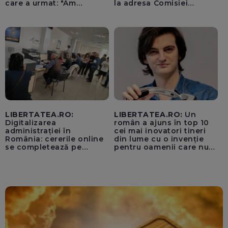
care a urmat: "Am
la adresa Comisiei
început să tremur"
Europene despre oferta
unui „acord secret”
pentru instaurarea
„cenzurii” pe platforma X
LIBERTATEA.RO:
LIBERTATEA.RO:
Un
Digitalizarea
român a ajuns în top 10
administrației în
cei mai inovatori tineri
România: cererile online
din lume cu o invenție
se completează pe
pentru oamenii care nu
calculatoarele de la
văd: „Are o misiune
ghișee
clară”