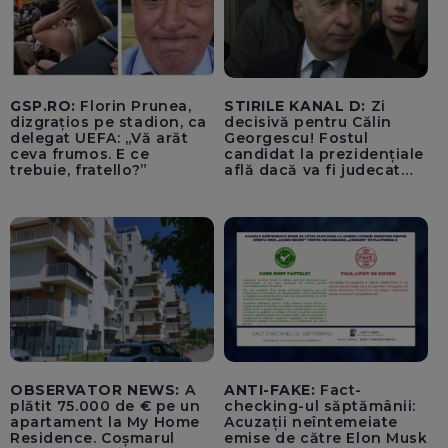
GSP.RO:
Florin Prunea,
STIRILE KANAL D:
Zi
dizgrațios pe stadion, ca
decisivă pentru Călin
delegat UEFA: „Vă arăt
Georgescu! Fostul
ceva frumos. E ce
candidat la prezidențiale
trebuie, fratello?”
află dacă va fi judecat
pentru tentativă de
lovitură de stat
OBSERVATOR NEWS:
A
ANTI-FAKE:
Fact-
plătit 75.000 de € pe un
checking-ul săptămânii:
apartament la My Home
Acuzații neîntemeiate
Residence. Coșmarul
emise de către Elon Musk