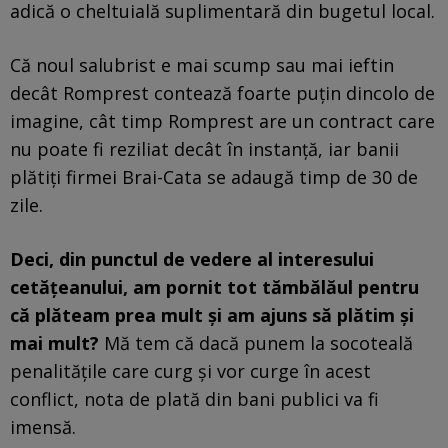
adică o cheltuială suplimentară din bugetul local.
Că noul salubrist e mai scump sau mai ieftin
decât Romprest contează foarte puțin dincolo de
imagine, cât timp Romprest are un contract care
nu poate fi reziliat decât în instanță, iar banii
plătiți firmei Brai-Cata se adaugă timp de 30 de
zile.
Deci, din punctul de vedere al interesului
cetățeanului, am pornit tot tămbălăul pentru
că plăteam prea mult și am ajuns să plătim și
mai mult?
Mă tem că dacă punem la socoteală
penalitățile care curg și vor curge în acest
conflict, nota de plată din bani publici va fi
imensă.