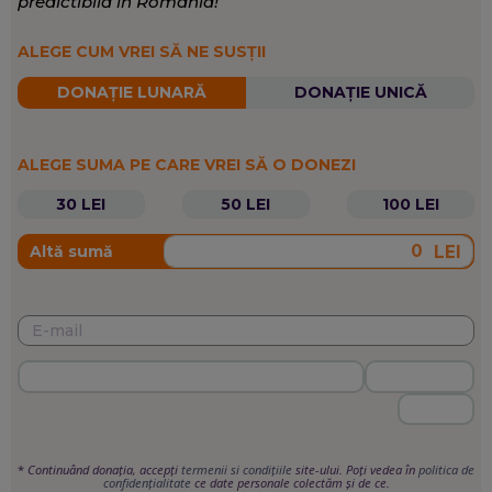
predictibilă în România!
ALEGE CUM VREI SĂ NE SUSȚII
DONAȚIE LUNARĂ
DONAȚIE UNICĂ
ALEGE SUMA PE CARE VREI SĂ O DONEZI
30 LEI
50 LEI
100 LEI
LEI
Altă sumă
*
Continuând donația, accepți
termenii si condițiile
site-ului. Poți vedea în
politica de
confidențialitate
ce date personale colectăm și de ce.