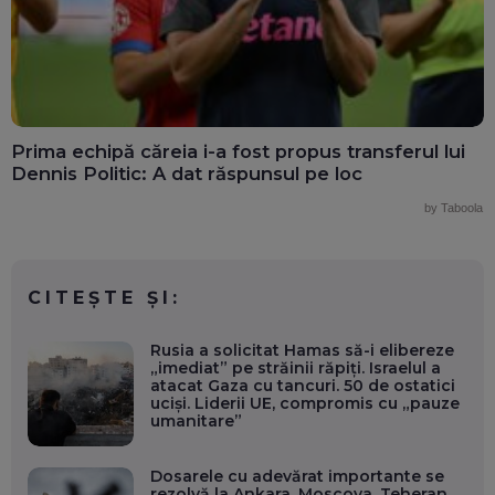
Prima echipă căreia i-a fost propus transferul lui
Dennis Politic: A dat răspunsul pe loc
by Taboola
CITEȘTE ȘI:
Rusia a solicitat Hamas să-i elibereze
„imediat” pe străinii răpiți. Israelul a
atacat Gaza cu tancuri. 50 de ostatici
uciși. Liderii UE, compromis cu „pauze
umanitare”
Dosarele cu adevărat importante se
rezolvă la Ankara, Moscova, Teheran.