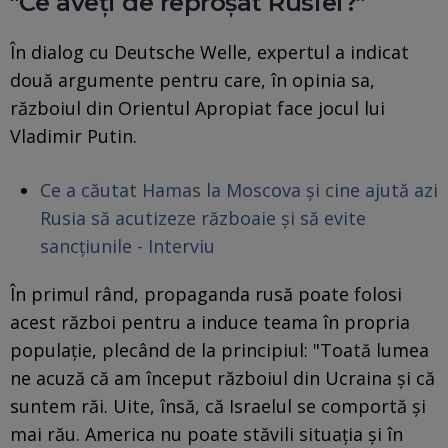
"Ce aveți de reproșat Rusiei?"
În dialog cu Deutsche Welle, expertul a indicat
două argumente pentru care, în opinia sa,
războiul din Orientul Apropiat face jocul lui
Vladimir Putin.
Ce a căutat Hamas la Moscova și cine ajută azi
Rusia să acutizeze războaie și să evite
sancțiunile - Interviu
În primul rând, propaganda rusă poate folosi
acest război pentru a induce teama în propria
populație, plecând de la principiul: "Toată lumea
ne acuză că am început războiul din Ucraina și că
suntem răi. Uite, însă, că Israelul se comportă și
mai rău. America nu poate stăvili situația și în