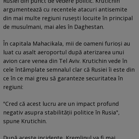
Rusiei din punct de vedere politic. Krutichin
argumentează cu recentele atacuri antisemite
din mai multe regiuni rusești locuite în principal
de musulmani, mai ales în Daghestan.
În capitala Mahacikala, mii de oameni furioși au
luat cu asalt aeroportul după aterizarea unui
avion care venea din Tel Aviv. Krutichin vede în
cele întâmplate semnalul clar că Rusiei îi este din
ce în ce mai greu să garanteze securitatea în
regiuni:
"Cred că acest lucru are un impact profund
negativ asupra stabilității politice în Rusia",
spune Krutichin.
După aceste incidente, Kremlinul va fi mai