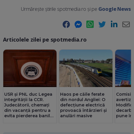
Urmărește știrile spotmedia.ro și pe
Google News
Facebook
Messenger
WhatsApp
Twitter
LinkedIn
E-
Articolele zilei pe spotmedia.ro
Ma
USR și PNL duc Legea
Haos pe căile ferate
Comisia
integrității la CCR.
din nordul Angliei: O
avertiz
Judecătorii, chemați
defecțiune electrică
Modifică
din vacanță pentru a
provoacă întârzieri și
decarbo
evita pierderea banilor
anulări masive
pune în 
din PNRR
din PN