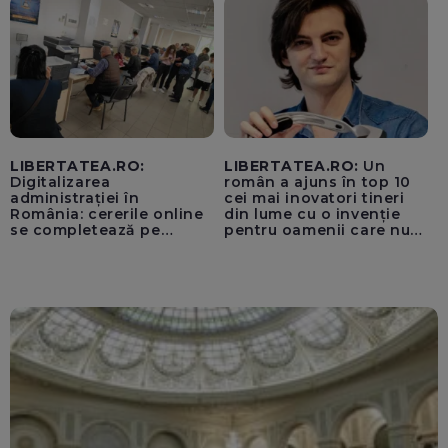
„cenzurii” pe platforma X
LIBERTATEA.RO:
LIBERTATEA.RO:
Un
Digitalizarea
român a ajuns în top 10
administrației în
cei mai inovatori tineri
România: cererile online
din lume cu o invenție
se completează pe
pentru oamenii care nu
calculatoarele de la
văd: „Are o misiune
ghișee
clară”