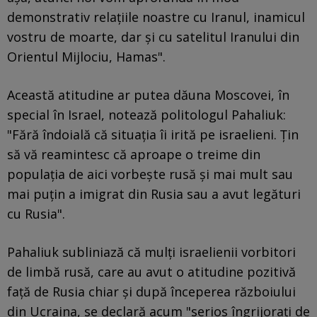
demonstrativ relațiile noastre cu Iranul, inamicul
vostru de moarte, dar și cu satelitul Iranului din
Orientul Mijlociu, Hamas".
Această atitudine ar putea dăuna Moscovei, în
special în Israel, notează politologul Pahaliuk:
"Fără îndoială că situația îi irită pe israelieni. Țin
să vă reamintesc că aproape o treime din
populația de aici vorbește rusă și mai mult sau
mai puțin a imigrat din Rusia sau a avut legături
cu Rusia".
Pahaliuk subliniază că mulți israelienii vorbitori
de limbă rusă, care au avut o atitudine pozitivă
față de Rusia chiar și după începerea războiului
din Ucraina, se declară acum "serios îngrijorați de