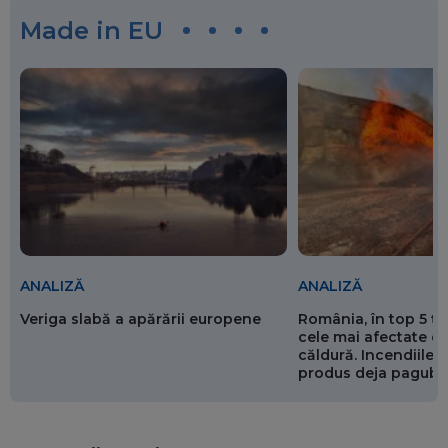
Made in EU
ANALIZĂ
ANALIZĂ
Veriga slabă a apărării europene
România, în top 5 ț
cele mai afectate de
căldură. Incendiile ș
produs deja pagube
miliarde de euro