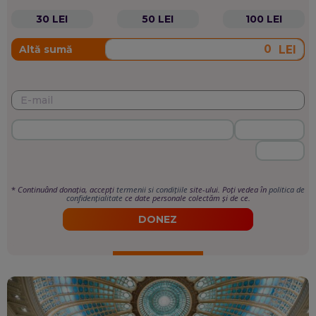
30 LEI
50 LEI
100 LEI
LEI
Altă sumă
*
Continuând donația, accepți
termenii si condițiile
site-ului. Poți vedea în
politica de
confidențialitate
ce date personale colectăm și de ce.
DONEZ