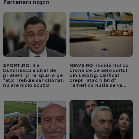
Partenerii noștri
SPORT.RO:
Ilie
NEWS.RO:
Incidentul cu
Dumitrescu a uitat de
drona de pe aeroportul
prietenii și i-a spus-o pe
din Leipzig, calificat
față: Trebuie sancționat,
drept „atac hibrid”.
nu are nicio scuză!
Temeri că Rusia se va
amesteca în alegerile din
Germania. Un oficial
neagă informațiile că
avioanele ucrainene din
apropierea dronei ar fi
fost încărcate cu muniție