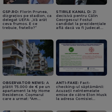
GSP.RO:
Florin Prunea,
STIRILE KANAL D:
Zi
dizgrațios pe stadion, ca
decisivă pentru Călin
delegat UEFA: „Vă arăt
Georgescu! Fostul
ceva frumos. E ce
candidat la prezidențiale
trebuie, fratello?”
află dacă va fi judecat
pentru tentativă de
lovitură de stat
OBSERVATOR NEWS:
A
ANTI-FAKE:
Fact-
plătit 75.000 de € pe un
checking-ul săptămânii:
apartament la My Home
Acuzații neîntemeiate
Residence. Coșmarul
emise de către Elon Musk
care a urmat: "Am
la adresa Comisiei
început să tremur"
Europene despre oferta
unui „acord secret”
pentru instaurarea