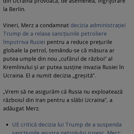
din Ucraina provoacă, de asemenea, îngrijorare
la Berlin.
Vineri, Merz a condamnat
decizia administrației
Trump de a relaxa sancțiunile petroliere
împotriva Rusiei
pentru a reduce prețurile
globale la petrol, temându-se că măsura ar
putea umple din nou „cufărul de război” al
Kremlinului și ar putea susține invazia Rusiei în
Ucraina. El a numit decizia „greșită”.
„Vrem să ne asigurăm că Rusia nu exploatează
războiul din Iran pentru a slăbi Ucraina”, a
adăugat Merz.
UE critică decizia lui Trump de a suspenda
sancțiunile asupra petrolului rusesc. Merz: