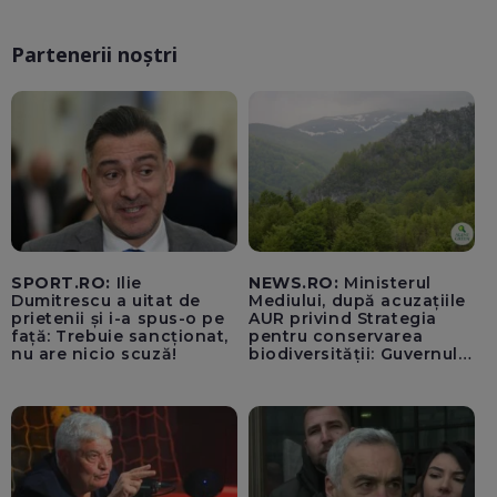
Partenerii noștri
SPORT.RO:
Ilie
NEWS.RO:
Ministerul
Dumitrescu a uitat de
Mediului, după acuzațiile
prietenii și i-a spus-o pe
AUR privind Strategia
față: Trebuie sancționat,
pentru conservarea
nu are nicio scuză!
biodiversității: Guvernul a
aprobat încă din 2022 o
alocare maximă de
500.000 de lei/ Costul
total - 373.600 de lei a
acoperit întregul studiu
tehnic, structurat în opt
activită