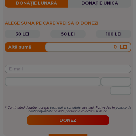
DONAȚIE LUNARĂ
DONAȚIE UNICĂ
ALEGE SUMA PE CARE VREI SĂ O DONEZI
30 LEI
50 LEI
100 LEI
LEI
Altă sumă
*
Continuând donația, accepți
termenii si condițiile
site-ului. Poți vedea în
politica de
confidențialitate
ce date personale colectăm și de ce.
DONEZ