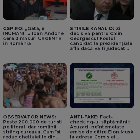
GSP.RO:
„Gata, e
STIRILE KANAL D:
Zi
INUMAN!” » Ioan Andone
decisivă pentru Călin
cere 3 măsuri URGENTE
Georgescu! Fostul
în România
candidat la prezidențiale
află dacă va fi judecat
pentru tentativă de
lovitură de stat
OBSERVATOR NEWS:
ANTI-FAKE:
Fact-
Peste 200.000 de turiști
checking-ul săptămânii:
pe litoral, dar românii
Acuzații neîntemeiate
strâng cureaua. Cum își
emise de către Elon Musk
reduc cheltuielile din
la adresa Comisiei