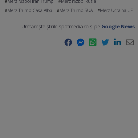
Merz război Iran Trump
Merz război Rusia
Merz Trump Casa Albă
Merz Trump SUA
Merz Ucraina UE
Urmărește știrile spotmedia.ro și pe
Google News
Facebook
Messenger
WhatsApp
Twitter
LinkedIn
E-
Ma