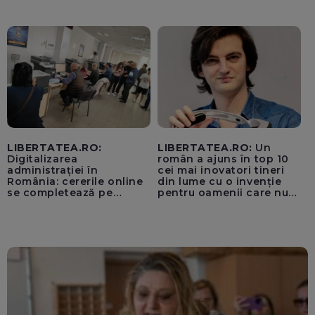
vacanță
Europene despre oferta
unui „acord secret”
pentru instaurarea
„cenzurii” pe platforma X
LIBERTATEA.RO:
LIBERTATEA.RO:
Un
Digitalizarea
român a ajuns în top 10
administrației în
cei mai inovatori tineri
România: cererile online
din lume cu o invenție
se completează pe
pentru oamenii care nu
calculatoarele de la
văd: „Are o misiune
ghișee
clară”