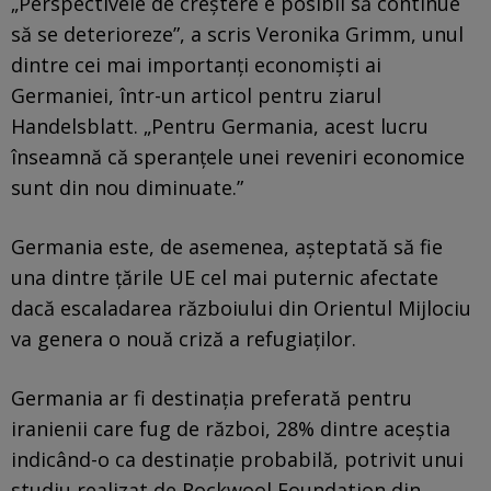
„Perspectivele de creștere e posibil să continue
să se deterioreze”, a scris Veronika Grimm, unul
dintre cei mai importanți economiști ai
Germaniei, într-un articol pentru ziarul
Handelsblatt. „Pentru Germania, acest lucru
înseamnă că speranțele unei reveniri economice
sunt din nou diminuate.”
Germania este, de asemenea, așteptată să fie
una dintre țările UE cel mai puternic afectate
dacă escaladarea războiului din Orientul Mijlociu
va genera o nouă criză a refugiaților.
Germania ar fi destinația preferată pentru
iranienii care fug de război, 28% dintre aceștia
indicând-o ca destinație probabilă, potrivit unui
studiu realizat de Rockwool Foundation din