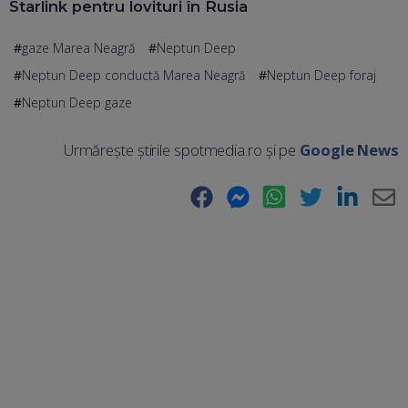
Starlink pentru lovituri în Rusia
gaze Marea Neagră
Neptun Deep
Neptun Deep conductă Marea Neagră
Neptun Deep foraj
Neptun Deep gaze
Urmărește știrile spotmedia.ro și pe
Google News
Facebook
Messenger
WhatsApp
Twitter
LinkedIn
E-
Ma