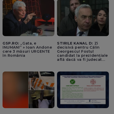
spart - FOTO, VIDEO
GSP.RO:
„Gata, e
STIRILE KANAL D:
Zi
INUMAN!” » Ioan Andone
decisivă pentru Călin
cere 3 măsuri URGENTE
Georgescu! Fostul
în România
candidat la prezidențiale
află dacă va fi judecat
pentru tentativă de
lovitură de stat