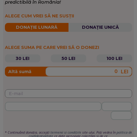
predictibilă în România!
ALEGE CUM VREI SĂ NE SUSȚII
DONAȚIE LUNARĂ
DONAȚIE UNICĂ
ALEGE SUMA PE CARE VREI SĂ O DONEZI
30 LEI
50 LEI
100 LEI
LEI
Altă sumă
*
Continuând donația, accepți
termenii si condițiile
site-ului. Poți vedea în
politica de
confidențialitate
ce date personale colectăm și de ce.