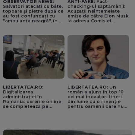
OBSERVATOR NEWS:
ANTI-FAKE:
Fact-
Salvatori atacați cu bâte,
checking-ul săptămânii:
topoare și pietre după ce
Acuzații neîntemeiate
au fost confundați cu
emise de către Elon Musk
"ambulanța neagră", în
la adresa Comisiei
Cluj
Europene despre oferta
unui „acord secret”
pentru instaurarea
„cenzurii” pe platforma X
LIBERTATEA.RO:
LIBERTATEA.RO:
Un
Digitalizarea
român a ajuns în top 10
administrației în
cei mai inovatori tineri
România: cererile online
din lume cu o invenție
se completează pe
pentru oamenii care nu
calculatoarele de la
văd: „Are o misiune
ghișee
clară”