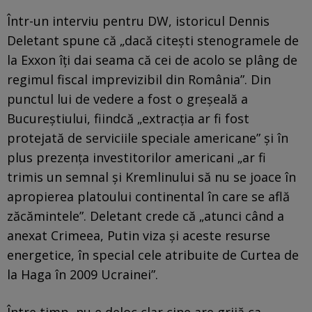
Într-un interviu pentru DW, istoricul Dennis
Deletant spune că „dacă citești stenogramele de
la Exxon îți dai seama că cei de acolo se plâng de
regimul fiscal imprevizibil din România”. Din
punctul lui de vedere a fost o greșeală a
Bucureștiului, fiindcă „extracția ar fi fost
protejată de serviciile speciale americane” și în
plus prezența investitorilor americani „ar fi
trimis un semnal și Kremlinului să nu se joace în
apropierea platoului continental în care se află
zăcămintele”. Deletant crede că „atunci când a
anexat Crimeea, Putin viza și aceste resurse
energetice, în special cele atribuite de Curtea de
la Haga în 2009 Ucrainei”.
Între timp, nu e deloc clar cine are grijă ca