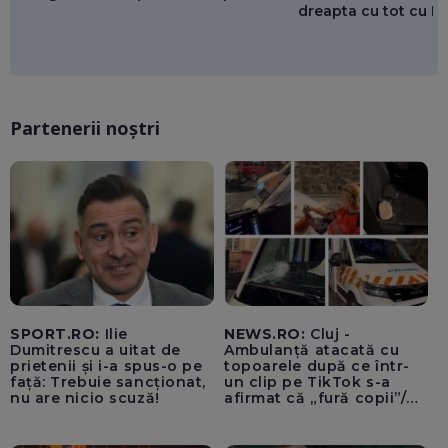
dreapta cu tot cu 
Partenerii noștri
SPORT.RO:
Ilie
NEWS.RO:
Cluj -
Dumitrescu a uitat de
Ambulanță atacată cu
prietenii și i-a spus-o pe
topoarele după ce într-
față: Trebuie sancționat,
un clip pe TikTok s-a
nu are nicio scuză!
afirmat că „fură copii”/
Șoferul autosanitarei a
fost rănit la ochi de
cioburile parbrizului