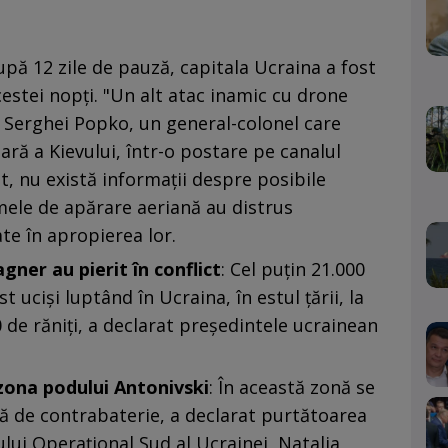
upă 12 zile de pauză, capitala Ucraina a fost
cestei nopți. "Un alt atac inamic cu drone
t Serghei Popko, un general-colonel care
ară a Kievului, într-o postare pe canalul
, nu există informaţii despre posibile
mele de apărare aeriană au distrus
ate în apropierea lor.
gner au pierit în conflict
: Cel puţin 21.000
ucişi luptând în Ucraina, în estul țării, la
0 de răniți, a declarat preşedintele ucrainean
 zona podului Antonivski
: În această zonă se
ă de contrabaterie, a declarat purtătoarea
i Operațional Sud al Ucrainei, Natalia