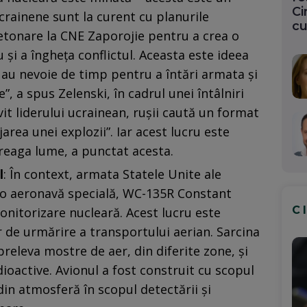
Ci
 ucrainene sunt la curent cu planurile
cu
etonare la CNE Zaporojie pentru a crea o
și a îngheța conflictul. Aceasta este ideea
i au nevoie de timp pentru a întări armata și
”, a spus Zelenski, în cadrul unei întâlniri
ivit liderului ucrainean, ruşii caută un format
rea unei explozii”. Iar acest lucru este
reaga lume, a punctat acesta.
l
: În context, armata Statele Unite ale
a o aeronavă specială, WC-135R Constant
C
nitorizare nucleară. Acest lucru este
r de urmărire a transportului aerian. Sarcina
preleva mostre de aer, din diferite zone, și
dioactive. Avionul a fost construit cu scopul
din atmosferă în scopul detectării și