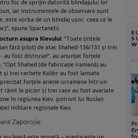
ntru foc de sprijin datorită blindajului lor
bun, iar instrumentele de observare sunt
e, este vorba de un blindaj uşor, ceea ce le
ac)", spune Spartanets.
E
octurn asupra Kievului
: "Toate ţintele
S
W
ian fără pilot) de atac Shahed-136/131 şi trei
- au fost distruse!", au anunţat forţele
 "Opt Shahed (de fabricaţie iraniană) au
 şi trei rachete Kalibr au fost lansate
recizat forţele ariene ucrainene într-un
rănit la picior şi trei case au fost avariate
ne în regiunea Kiev, potrivit lui Ruslan
iei militare regionale Kiev.
eară Zaporojie
Pr
En
la nucleară este minată – acesta este un
fo