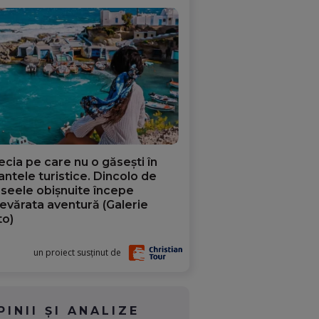
ecia pe care nu o găsești în
iantele turistice. Dincolo de
aseele obișnuite începe
evărata aventură (Galerie
to)
un proiect susținut de
PINII ȘI ANALIZE