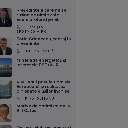
Președintele care nu se
rușina de nimic este
acum profund jenat
REDACȚIA
SPOTMEDIA.RO
Sorin Grindeanu, șantaj la
președinte
EMILIAN ISAILĂ
Mineriada energetică și
interesele PSD+AUR
Visul unui post la Comisia
Europeană și realitatea
din spatele ușilor închise
IRINA OLTEANU
Motive de optimism de la
Bill Gates
De ce prețul benzinei și al