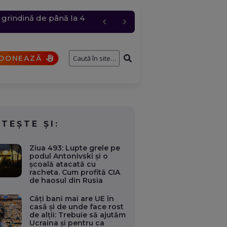
 grindină de până la 4
i a participat la un
t comis de un elev
 și anulări masive
DONEAZĂ
ITEȘTE ȘI:
Ziua 493: Lupte grele pe
podul Antonivski și o
școală atacată cu
racheta. Cum profită CIA
de haosul din Rusia
Câți bani mai are UE în
casă și de unde face rost
de alții: Trebuie să ajutăm
Ucraina și pentru ca