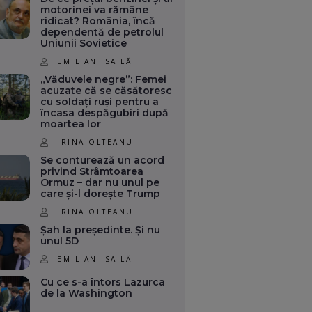
motorinei va rămâne
ridicat? România, încă
dependentă de petrolul
Uniunii Sovietice
EMILIAN ISAILĂ
„Văduvele negre”: Femei
acuzate că se căsătoresc
cu soldați ruși pentru a
încasa despăgubiri după
moartea lor
IRINA OLTEANU
Se conturează un acord
privind Strâmtoarea
Ormuz – dar nu unul pe
care și-l dorește Trump
IRINA OLTEANU
Șah la președinte. Și nu
unul 5D
EMILIAN ISAILĂ
Cu ce s-a întors Lazurca
de la Washington