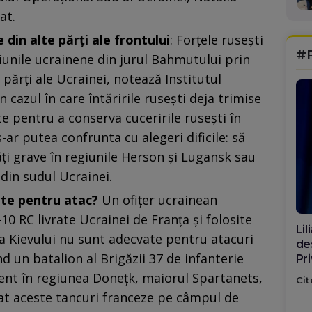
at.
din alte părți ale frontului
: Forțele rusești
#
iunile ucrainene din jurul Bahmutului prin
 părți ale Ucrainei, notează Institutul
n cazul în care întăririle rusești deja trimise
e pentru a conserva cuceririle rusești în
r putea confrunta cu alegeri dificile: să
ăți grave în regiunile Herson și Lugansk sau
 din sudul Ucrainei.
ite pentru atac?
Un ofiţer ucrainean
0 RC livrate Ucrainei de Franţa şi folosite
Di
a Kievului nu sunt adecvate pentru atacuri
ca
d un batalion al Brigăzii 37 de infanterie
po
zent în regiunea Doneţk, maiorul Spartanets,
Cit
t aceste tancuri franceze pe câmpul de