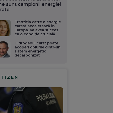
ne sunt campionii energiei
rate
Tranziția către o energie
curată accelerează în
Europa. Va avea succes
cu o condiție crucială
Hidrogenul curat poate
acoperi golurile dintr-un
sistem energetic
decarbonizat
ITIZEN