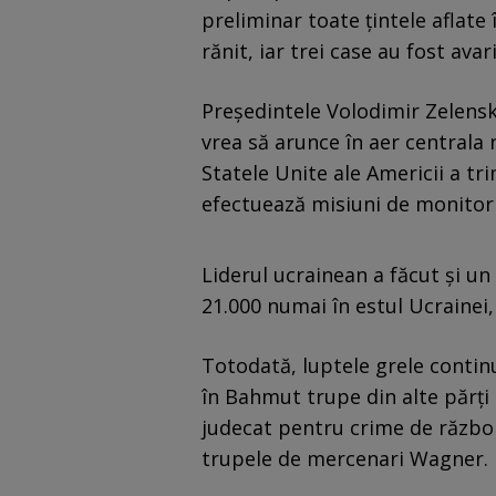
preliminar toate ţintele aflate
rănit, iar trei case au fost avar
Președintele Volodimir Zelenski
vrea să arunce în aer centrala 
Statele Unite ale Americii a tr
efectuează misiuni de monitori
Liderul ucrainean a făcut și un 
21.000 numai în estul Ucrainei, 
Totodată, luptele grele continu
în Bahmut trupe din alte părți a
judecat pentru crime de război
trupele de mercenari Wagner.