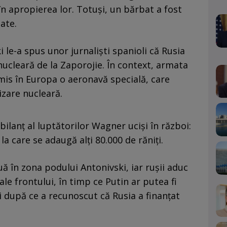
 în apropierea lor. Totuşi, un bărbat a fost
iate.
 le-a spus unor jurnaliști spanioli că Rusia
nucleară de la Zaporojie. În context, armata
imis în Europa o aeronavă specială, care
zare nucleară.
bilanț al luptătorilor Wagner uciși în război:
la care se adaugă alţi 80.000 de răniţi.
ă în zona podului Antonivski, iar rușii aduc
le frontului, în timp ce Putin ar putea fi
 după ce a recunoscut că Rusia a finanțat