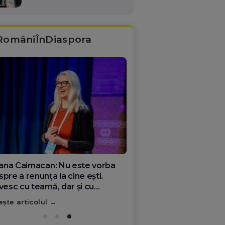
RomâniÎnDiaspora
ana Olar, românca de la Google
re demonstrează că diaspora
ate schimba România
ește articolul