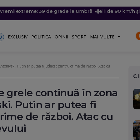
emii extreme: 39 de grade la umbră, vijelii de 90 km/h și
 arestată în Germania, pentru că a spionat pentru Rusia ș
din Thailanda: 8 persoane au fost ucise într-un atac arma
trat azi un nou record absolut de temperatură
n nordul Angliei: O defecțiune electrică provoacă întârzieri
EXCLUSIV
POLITICĂ
OPINII
SPORT
MAI MULTE
U
ntonivski. Putin ar putea fi judecat pentru crime de război. Atac cu
C
e grele continuă în zona
i. Putin ar putea fi
rime de război. Atac cu
evului