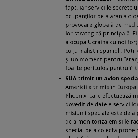
fapt. Iar serviciile secrete
ocupanților de a aranja o d
provocare globală de mediu 
lor strategică principală. E
a ocupa Ucraina cu noi forțe
cu jurnaliștii spanioli. Potr
şi un moment pentru ”aranja
foarte periculos pentru înt
SUA trimit un avion specia
Americii a trimis în Europ
Phoenix, care efectuează mo
dovedit de datele serviciilo
misiunii speciale este de a 
de a monitoriza emisiile ra
special de a colecta probe 