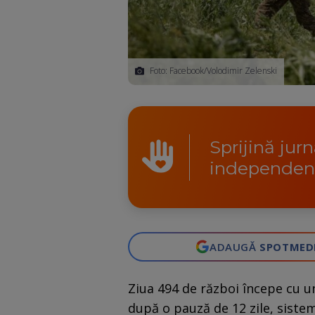
Foto: Facebook/Volodimir Zelenski
Sprijină jur
independen
ADAUGĂ
SPOTMED
Ziua 494 de război începe cu u
după o pauză de 12 zile, siste