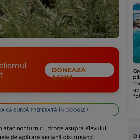
nalismul
DONEAZĂ
Gr
t
ACUM
pl
tr
ad
fo
›
IA
CA SURSĂ PREFERATĂ
ÎN GOOGLE
n atac nocturn cu drone asupra Kievului,
mele de apărare aeriană distrugând
O