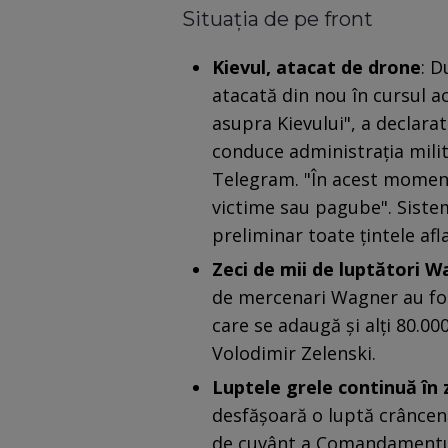
Situația de pe front
Kievul, atacat de drone
: D
atacată din nou în cursul a
asupra Kievului", a declara
conduce administraţia milit
Telegram. "În acest moment
victime sau pagube". Siste
preliminar toate ţintele afl
Zeci de mii de luptători Wa
de mercenari Wagner au fost 
care se adaugă și alți 80.00
Volodimir Zelenski.
Luptele grele continuă în
desfășoară o luptă crâncen
de cuvânt a Comandamentulu