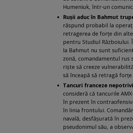
Humeniuk, într-un comunic
Rușii aduc în Bahmut trupe 
răspund probabil la operaț
retragerea de forțe din alte
pentru Studiul Războiului. Î
la Bahmut nu sunt suficient
zonă, comandamentul rus s-a
riște să creeze vulnerabilit
să înceapă să retragă forțe
Tancuri franceze nepotriv
consideră că tancurile AMX-1
în prezent în contraofensiv
în linia frontului. Comandân
navală, desfăşurată în pre
pseudonimul său, a observa