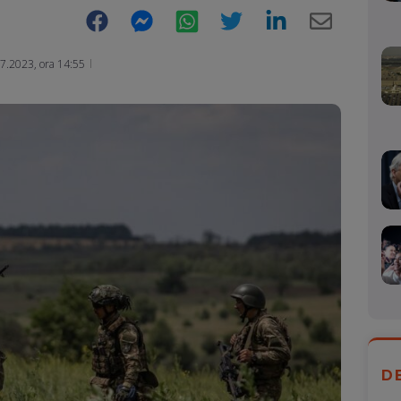
Facebook
Messenger
WhatsApp
Twitter
LinkedIn
E-
Mail
7.2023, ora 14:55
D