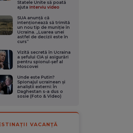
Statele Unite să poată
ajuta
Interviu video
SUA anunță că
intenționează să trimită
un nou tip de muniție în
Ucraina. „Luarea unei
astfel de decizii este în
curs”
Vizită secretă în Ucraina
a șefului CIA și asigurări
pentru spionul-șef al
Moscovei
Unde este Putin?
Spionajul ucrainean și
analiștii externi: În
Daghestan s-a dus o
sosie (Foto & Video)
ESTINAȚII VACANȚĂ