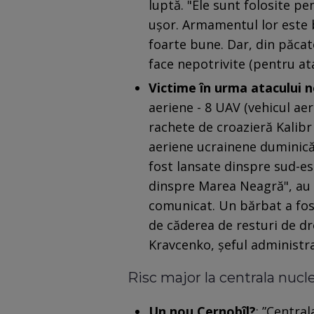
luptă. "Ele sunt folosite pe
uşor. Armamentul lor este 
foarte bune. Dar, din păcat
face nepotrivite (pentru at
Victime în urma atacului n
aeriene - 8 UAV (vehicul aer
rachete de croazieră Kalibr 
aeriene ucrainene duminică.
fost lansate dinspre sud-est
dinspre Marea Neagră", au p
comunicat. Un bărbat a fost 
de căderea de resturi de dro
Kravcenko, şeful administraţ
Risc major la centrala nucl
Un nou Cernobîl?
: ”Centra