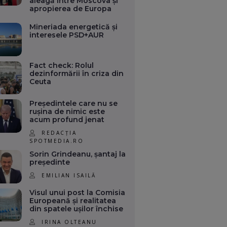
aleagă între Moscova și
apropierea de Europa
Mineriada energetică și
interesele PSD+AUR
Fact check: Rolul
dezinformării în criza din
Ceuta
Președintele care nu se
rușina de nimic este
acum profund jenat
REDACȚIA
SPOTMEDIA.RO
Sorin Grindeanu, șantaj la
președinte
EMILIAN ISAILĂ
Visul unui post la Comisia
Europeană și realitatea
din spatele ușilor închise
IRINA OLTEANU