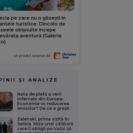
ecia pe care nu o găsești în
iantele turistice. Dincolo de
aseele obișnuite începe
evărata aventură (Galerie
to)
un proiect susținut de
PINII ȘI ANALIZE
Nota de plată a verii
infernale din Europa:
Economie vs reducerea
emisiilor? De ce e greșit
Zelenski, prima vizită în
Serbia. Miza unei călătorii
care îl obligă pe Vučić să