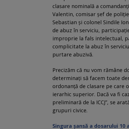
clasare nominală a comandanţi
Valentin, comisar şef de poliţ
Sebastian şi colonel Sindile Ion
de abuz în serviciu, participaţ
improprie la fals intelectual, p
complicitate la abuz în serviciu
purtare abuzivă.
Precizăm că nu vom rămâne doa
determinaţi să facem toate de
ordonanţă de clasare pe care 
ierarhic superior. Dacă va fi 
preliminară de la ICCJ”, se ar
grupuri civice.
Singura șansă a dosarului 10 