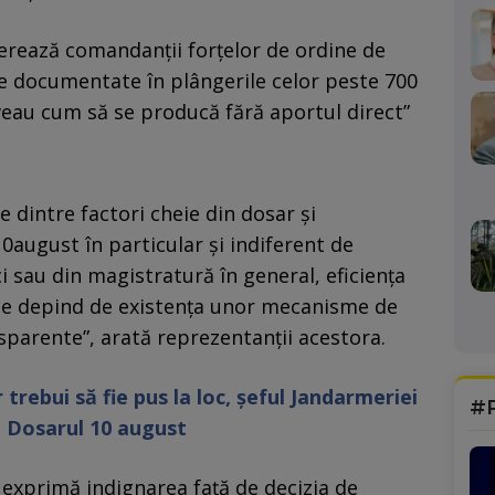
nerează comandanţii forţelor de ordine de
 documentate în plângerile celor peste 700
veau cum să se producă fără aportul direct”
ie dintre factori cheie din dosar şi
0august în particular şi indiferent de
i sau din magistratură în general, eficienţa
iţie depind de existenţa unor mecanisme de
nsparente”, arată reprezentanţii acestora.
trebui să fie pus la loc, șeful Jandarmeriei
#
 Dosarul 10 august
 exprimă indignarea faţă de decizia de