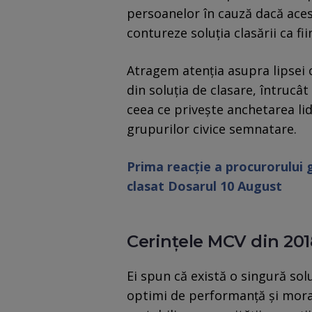
persoanelor în cauză dacă aces
contureze soluţia clasării ca fii
Atragem atenţia asupra lipsei
din soluţia de clasare, întrucâ
ceea ce priveşte anchetarea lid
grupurilor civice semnatare.
Prima reacție a procurorului 
clasat Dosarul 10 August
Cerințele MCV din 201
Ei spun că există o singură sol
optimi de performanţă şi moral