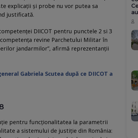
te explicaţii şi probe nu vor putea sa
Ce
au
nd justificată.
 competenţei DIICOT pentru punctele 2 si 3
t competenţa revine Parchetului Militar în
erilor jandarmilor”, afirmă reprezentanţii
general Gabriela Scutea după ce DIICOT a
8
uţie pentru funcţionalitatea la parametrii
itate a sistemului de justiţie din România: