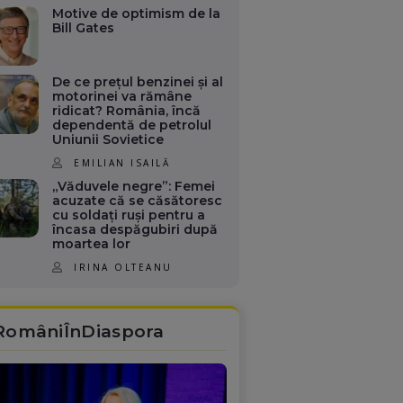
Motive de optimism de la
Bill Gates
De ce prețul benzinei și al
motorinei va rămâne
ridicat? România, încă
dependentă de petrolul
Uniunii Sovietice
EMILIAN ISAILĂ
„Văduvele negre”: Femei
acuzate că se căsătoresc
cu soldați ruși pentru a
încasa despăgubiri după
moartea lor
IRINA OLTEANU
RomâniÎnDiaspora