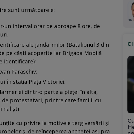
erire sunt următoarele:
tr-un interval orar de aproape 8 ore, de
uri;
ntificare ale jandarmilor (Batalionul 3 din
C
e pe căşti acoperite iar Brigada Mobilă
 identificare);
zvan Paraschiv;
i în staţia Piaţa Victoriei;
armeriei dintr-o parte a pieţei în alta,
 de protestatari, printre care familii cu
rnalişti
Cu
nţite cu privire la motivele tergiversării şi
He
 probelor şi de reînceperea anchetei asupra
co