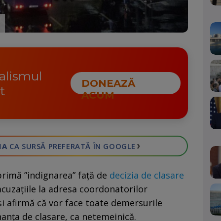
nalismul
DONEAZĂ
t
ACUM
›
IA
CA SURSĂ PREFERATĂ
ÎN GOOGLE
primă ”indignarea” faţă de
decizia de clasare
cuzaţiile la adresa coordonatorilor
 şi afirmă că vor face toate demersurile
anţa de clasare, ca netemeinică.