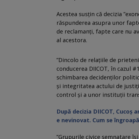
Acestea susţin că decizia ”exo
răspunderea asupra unor fapte
de reclamanţi, fapte care nu a
al acestora.
”Dincolo de relaţiile de prieten
conducerea DIICOT, în cazul #1
schimbarea decidenţilor politic
şi integritatea actului de just
control şi a unor instituţii tra
După decizia DIICOT, Cucoș ar 
e nevinovat. Cum se îngroapă
”Grupurile civice semnatare îşi