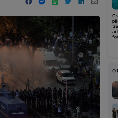
Facebook
Messenger
WhatsApp
Twitter
LinkedIn
E-
Mail
Gr
pl
tr
ad
fo
O