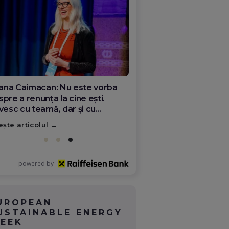
ana Olar, românca de la Google
re demonstrează că diaspora
ate schimba România
ește articolul
powered by
UROPEAN
USTAINABLE ENERGY
EEK