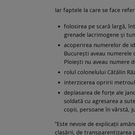
Iar faptele la care se face ref
folosirea pe scară largă, în
grenade lacrimogene şi tun
acoperirea numerelor de ide
Bucureşti aveau numerele d
Ploieşti nu aveau numere de
rolul colonelului Cătălin Ră
interzicerea opririi metroulu
deplasarea de forţe ale Jand
soldată cu agresarea a sute
copii, persoane în vârstă, ju
”Este nevoie de explicaţii amănu
clasării, de transparentizarea