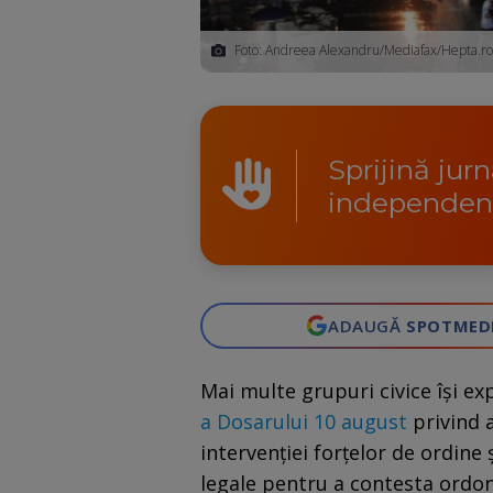
Foto: Andreea Alexandru/Mediafax/Hepta.ro
Sprijină jur
independen
ADAUGĂ
SPOTMED
Mai multe grupuri civice îşi ex
a Dosarului 10 august
privind a
intervenţiei forţelor de ordine
legale pentru a contesta ordon