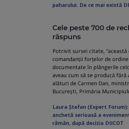
paharului. De ce mai există D
Cele peste 700 de rec
răspuns
Potrivit sursei citate, ”această
comandanţii forţelor de ordin
documentate în plângerile celo
aveau cum să se producă fără a
alături de Carmen Dan, ministru
Bucureşti, Primăria Municipiului 
Laura Ștefan (Expert Forum)
anchetă serioasă a evenimente
rămân, după decizia DIICOT