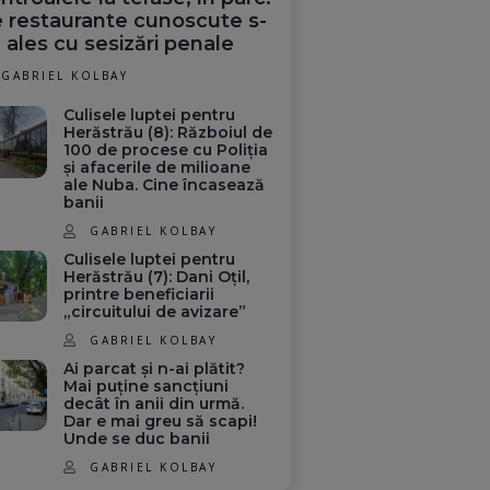
 restaurante cunoscute s-
 ales cu sesizări penale
GABRIEL KOLBAY
Culisele luptei pentru
Herăstrău (8): Războiul de
100 de procese cu Poliția
și afacerile de milioane
ale Nuba. Cine încasează
banii
GABRIEL KOLBAY
Culisele luptei pentru
Herăstrău (7): Dani Oțil,
printre beneficiarii
„circuitului de avizare”
GABRIEL KOLBAY
Ai parcat și n-ai plătit?
Mai puține sancțiuni
decât în anii din urmă.
Dar e mai greu să scapi!
Unde se duc banii
GABRIEL KOLBAY