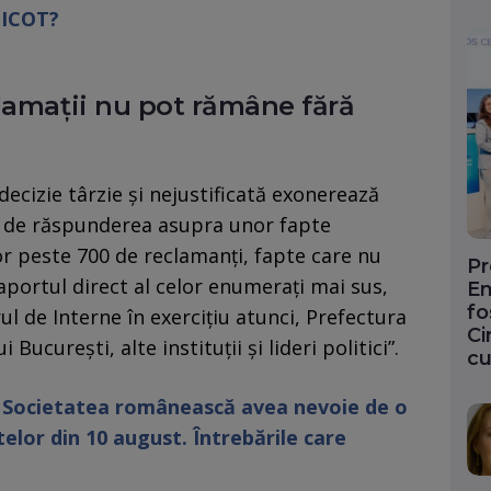
IICOT?
lamații nu pot rămâne fără
 decizie târzie şi nejustificată exonerează
e de răspunderea asupra unor fapte
r peste 700 de reclamanţi, fapte care nu
Pr
portul direct al celor enumeraţi mai sus,
En
fo
l de Interne în exerciţiu atunci, Prefectura
Ci
Bucureşti, alte instituţii şi lideri politici”.
cu
: Societatea românească avea nevoie de o
lor din 10 august. Întrebările care