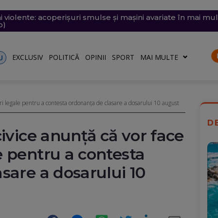
i violente: acoperișuri smulse și mașini avariate în mai mul
e săptămâna viitoare. Accesul se va face în etape. Iată ce s
emii extreme: 39 de grade la umbră, vijelii de 90 km/h și
 desenat pe o stâncă de pe Transfăgărășan mesajul de iu
ăvești, pe care abia o pornise acum câteva zile
o)
EXCLUSIV
POLITICĂ
OPINII
SPORT
MAI MULTE
U
ri legale pentru a contesta ordonanţa de clasare a dosarului 10 august
D
civice anunţă că vor face
 pentru a contesta
sare a dosarului 10