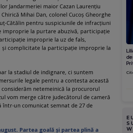
lor Jandarmeriei maior Cazan Laurenţiu
ie Chirică Mihai Dan, colonel Cucoş Gheorghe
uţ-Cătălin pentru suspiciunile de infracţiuni
ie improprie la purtare abuzivă, participaţie
articipaţie improprie la uz de fals,
 şi complicitate la participaţie improprie la
Di
ca
po
r la stadiul de indignare, ci suntem
Cit
mersurile legale pentru a contesta această
o considerăm netemeinică la procurorul
cazul vom merge către judecătorul de cameră
ată într-un comunicat semnat de 27 de
E
S
W
august. Partea goală și partea plină a