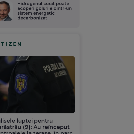
Hidrogenul curat poate
acoperi golurile dintr-un
sistem energetic
decarbonizat
ITIZEN
lisele luptei pentru
răstrău (9): Au reînceput
ntroalele la terase, în parc.