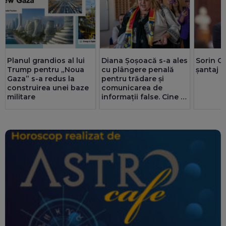
Planul grandios al lui
Diana Șoșoacă s-a ales
Sorin G
Trump pentru „Noua
cu plângere penală
șantaj l
Gaza” s-a redus la
pentru trădare și
construirea unei baze
comunicarea de
militare
informații false. Cine și
de ce o acuză