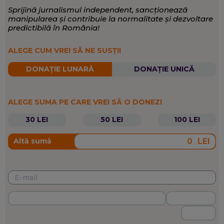
aceea face încă teren și nu și-ar imagina meseria de
Sprijină jurnalismul independent, sancționează
jurnalist fără lucrul de teren și fără atenția scrupuloasă
manipularea și contribuie la normalitate și dezvoltare
acordată contextului. Este preocupată deopotrivă de
predictibilă în România!
politică și cultură: aceasta din urmă poate explica lumea
Afaceri Europene, Cultură, Politică internă
EXPERTIZĂ:
în care trăim, prin felul în care ce se întâmplă în politică,
ALEGE CUM VREI SĂ NE SUSȚII
geopolitică, în istoria mare afectează viața cotidiană a
Politică
,
Opinii și analize
,
Sănătate
SCRIE DESPRE:
oamenilor și povestea fiecăruia dintre noi.
DONAȚIE LUNARĂ
DONAȚIE UNICĂ
ALEGE SUMA PE CARE VREI SĂ O DONEZI
30 LEI
50 LEI
100 LEI
LEI
Altă sumă