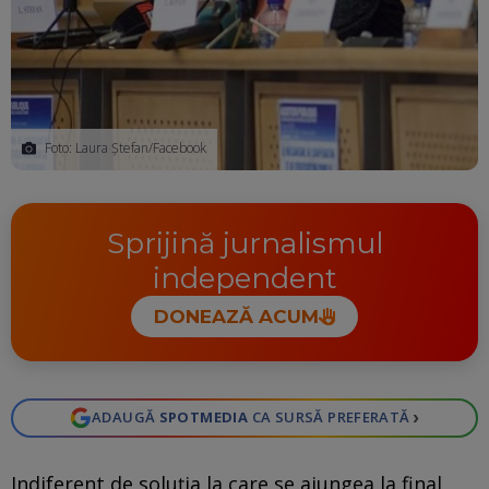
Foto: Laura Ștefan/Facebook
Sprijină jurnalismul
independent
DONEAZĂ ACUM
›
ADAUGĂ
SPOTMEDIA
CA SURSĂ PREFERATĂ
Indiferent de soluția la care se ajungea la final,