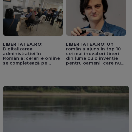
LIBERTATEA.RO:
LIBERTATEA.RO:
Un
Digitalizarea
român a ajuns în top 10
administrației în
cei mai inovatori tineri
România: cererile online
din lume cu o invenție
se completează pe
pentru oamenii care nu
calculatoarele de la
văd: „Are o misiune
ghișee
clară”