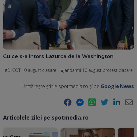
Cu ce s-a întors Lazurca de la Washington
DIICOT 10 august clasare
jandarmi 10 august protest clasare
Urmărește știrile spotmedia.ro și pe
Google News
Facebook
Messenger
WhatsApp
Twitter
LinkedIn
E-
Articolele zilei pe spotmedia.ro
Ma