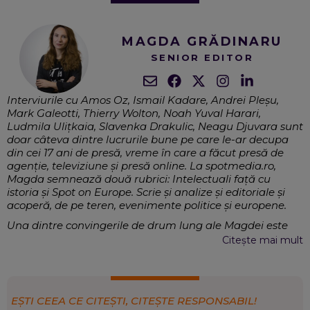
MAGDA GRĂDINARU
SENIOR EDITOR
Interviurile cu Amos Oz, Ismail Kadare, Andrei Pleșu,
Mark Galeotti, Thierry Wolton, Noah Yuval Harari,
Ludmila Ulițkaia, Slavenka Drakulic, Neagu Djuvara sunt
doar câteva dintre lucrurile bune pe care le-ar decupa
din cei 17 ani de presă, vreme în care a făcut presă de
agenție, televiziune și presă online. La spotmedia.ro,
Magda semnează două rubrici: Intelectuali față cu
istoria și Spot on Europe. Scrie și analize și editoriale și
acoperă, de pe teren, evenimente politice și europene.
Una dintre convingerile de drum lung ale Magdei este
aceea că jurnalismul este o profesie de interval, care
Citește mai mult
trebuie să explice oamenilor deciziile politice, naționale și
internaționale, prin refacerea contextului, și în egală
măsură să abordeze temele sociale, în așa fel încât să
aducă în atenția decidenților politici agenda reală a
EȘTI CEEA CE CITEȘTI, CITEȘTE RESPONSABIL!
societății, nevoile, problemele, întrebările oamenilor. De