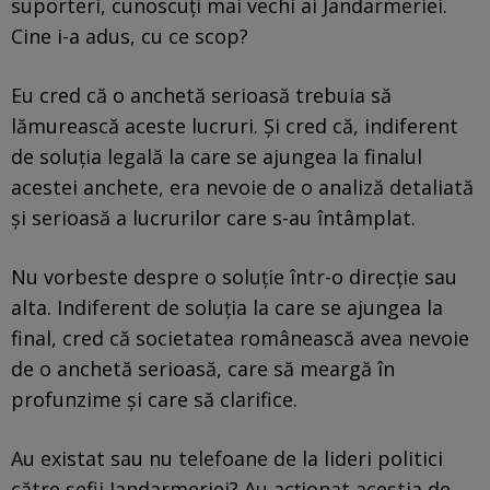
suporteri, cunoscuți mai vechi ai Jandarmeriei.
Cine i-a adus, cu ce scop?
Eu cred că o anchetă serioasă trebuia să
lămurească aceste lucruri. Și cred că, indiferent
de soluția legală la care se ajungea la finalul
acestei anchete, era nevoie de o analiză detaliată
și serioasă a lucrurilor care s-au întâmplat.
Nu vorbeste despre o soluție într-o direcție sau
alta. Indiferent de soluția la care se ajungea la
final, cred că societatea românească avea nevoie
de o anchetă serioasă, care să meargă în
profunzime și care să clarifice.
Au existat sau nu telefoane de la lideri politici
către șefii Jandarmeriei? Au acționat aceștia de