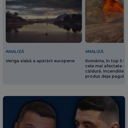
ANALIZĂ
ANALIZĂ
Veriga slabă a apărării europene
România, în top 5 ț
cele mai afectate de
căldură. Incendiile ș
produs deja pagube
miliarde de euro