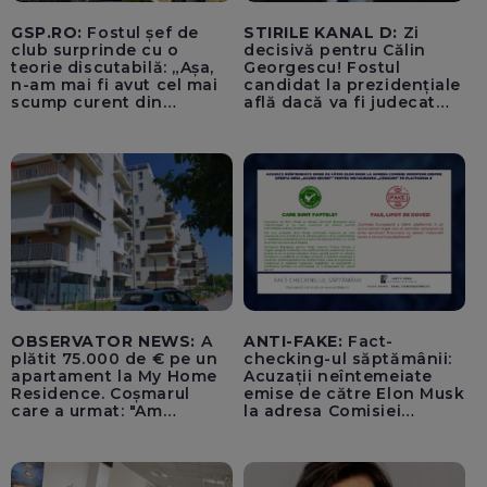
GSP.RO:
Fostul șef de
STIRILE KANAL D:
Zi
club surprinde cu o
decisivă pentru Călin
teorie discutabilă: „Așa,
Georgescu! Fostul
n-am mai fi avut cel mai
candidat la prezidențiale
scump curent din
află dacă va fi judecat
Uniunea Europeană”
pentru tentativă de
lovitură de stat
OBSERVATOR NEWS:
A
ANTI-FAKE:
Fact-
plătit 75.000 de € pe un
checking-ul săptămânii:
apartament la My Home
Acuzații neîntemeiate
Residence. Coșmarul
emise de către Elon Musk
care a urmat: "Am
la adresa Comisiei
început să tremur"
Europene despre oferta
unui „acord secret”
pentru instaurarea
„cenzurii” pe platforma X