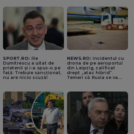
SPORT.RO:
Ilie
NEWS.RO:
Incidentul cu
Dumitrescu a uitat de
drona de pe aeroportul
prietenii și i-a spus-o pe
din Leipzig, calificat
față: Trebuie sancționat,
drept „atac hibrid”.
nu are nicio scuză!
Temeri că Rusia se va
amesteca în alegerile din
Germania. Un oficial
neagă informațiile că
avioanele ucrainene din
apropierea dronei ar fi
fost încărcate cu muniție