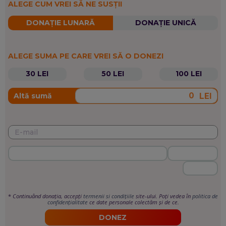
ALEGE CUM VREI SĂ NE SUSȚII
DONAȚIE LUNARĂ
DONAȚIE UNICĂ
ALEGE SUMA PE CARE VREI SĂ O DONEZI
30 LEI
50 LEI
100 LEI
LEI
Altă sumă
*
Continuând donația, accepți
termenii si condițiile
site-ului. Poți vedea în
politica de
confidențialitate
ce date personale colectăm și de ce.
DONEZ