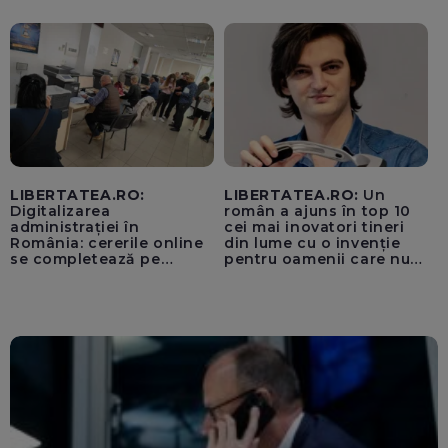
unui „acord secret”
pentru instaurarea
„cenzurii” pe platforma X
LIBERTATEA.RO:
LIBERTATEA.RO:
Un
Digitalizarea
român a ajuns în top 10
administrației în
cei mai inovatori tineri
România: cererile online
din lume cu o invenție
se completează pe
pentru oamenii care nu
calculatoarele de la
văd: „Are o misiune
ghișee
clară”