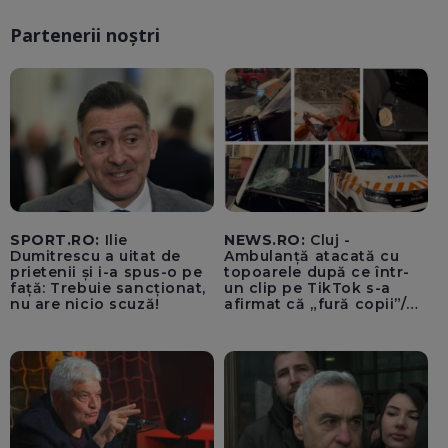
Partenerii noștri
SPORT.RO:
Ilie
NEWS.RO:
Cluj -
Dumitrescu a uitat de
Ambulanță atacată cu
prietenii și i-a spus-o pe
topoarele după ce într-
față: Trebuie sancționat,
un clip pe TikTok s-a
nu are nicio scuză!
afirmat că „fură copii”/
Șoferul autosanitarei a
fost rănit la ochi de
cioburile parbrizului
spart - FOTO, VIDEO