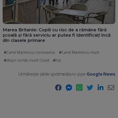
Marea Britanie: Copiii cu risc de a rămâne fără
școală și fără serviciu ar putea fi identificați încă
din clasele primare
Camil Marinescu coronavirus
Camil Marinescu murit
dirijor român murit Covid
hot
Urmărește știrile spotmedia.ro și pe
Google News
Facebook
Messenger
WhatsApp
Twitter
LinkedIn
E-
Ma