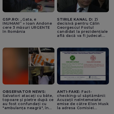
GSP.RO:
„Gata, e
STIRILE KANAL D:
Zi
INUMAN!” » Ioan Andone
decisivă pentru Călin
cere 3 măsuri URGENTE
Georgescu! Fostul
în România
candidat la prezidențiale
află dacă va fi judecat
pentru tentativă de
lovitură de stat
OBSERVATOR NEWS:
ANTI-FAKE:
Fact-
Salvatori atacați cu bâte,
checking-ul săptămânii:
topoare și pietre după ce
Acuzații neîntemeiate
au fost confundați cu
emise de către Elon Musk
"ambulanța neagră", în
la adresa Comisiei
Cluj
Europene despre oferta