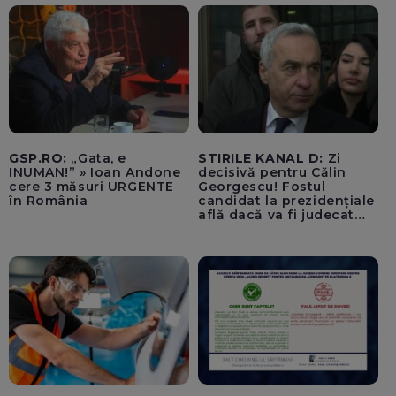
Bucegi și despre care
germanii au crezut că e
posibilă „poate doar în
Elveția” - VIDEO
GSP.RO:
„Gata, e
STIRILE KANAL D:
Zi
INUMAN!” » Ioan Andone
decisivă pentru Călin
cere 3 măsuri URGENTE
Georgescu! Fostul
în România
candidat la prezidențiale
află dacă va fi judecat
pentru tentativă de
lovitură de stat