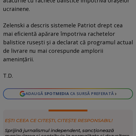
atacurile cu rachete balistice împotriva orașelor
ucrainene.
Zelenski a descris sistemele Patriot drept cea
mai eficientă apărare împotriva rachetelor
balistice rusești și a declarat că programul actual
de livrare nu mai corespunde amplorii
amenințării.
T.D.
›
ADAUGĂ
SPOTMEDIA
CA SURSĂ PREFERATĂ
EȘTI CEEA CE CITEȘTI, CITEȘTE RESPONSABIL!
Sprijină jurnalismul independent, sancționează
manipularea și contribuie la normalitate și dezvoltare