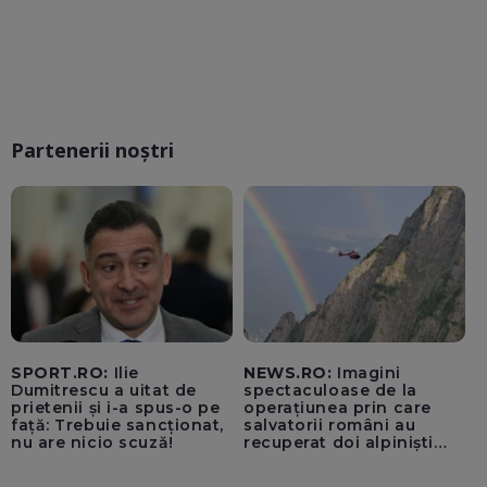
Partenerii noștri
SPORT.RO:
Ilie
NEWS.RO:
Imagini
Dumitrescu a uitat de
spectaculoase de la
prietenii și i-a spus-o pe
operațiunea prin care
față: Trebuie sancționat,
salvatorii români au
nu are nicio scuză!
recuperat doi alpiniști
germani blocați pe
peretele Văii Albe din