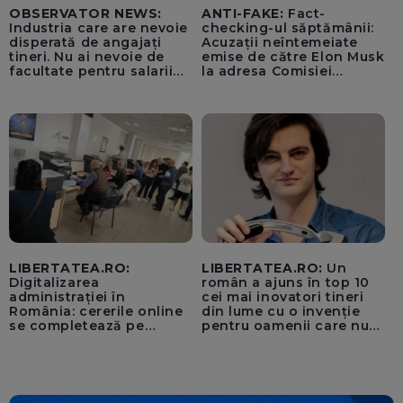
OBSERVATOR NEWS:
ANTI-FAKE:
Fact-
Industria care are nevoie
checking-ul săptămânii:
disperată de angajați
Acuzații neîntemeiate
tineri. Nu ai nevoie de
emise de către Elon Musk
facultate pentru salarii
la adresa Comisiei
cu șase cifre
Europene despre oferta
unui „acord secret”
pentru instaurarea
„cenzurii” pe platforma X
LIBERTATEA.RO:
LIBERTATEA.RO:
Un
Digitalizarea
român a ajuns în top 10
administrației în
cei mai inovatori tineri
România: cererile online
din lume cu o invenție
se completează pe
pentru oamenii care nu
calculatoarele de la
văd: „Are o misiune
ghișee
clară”