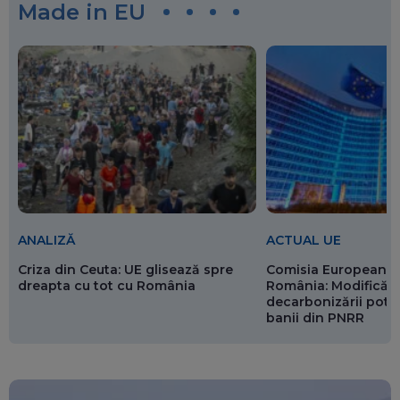
Made in EU
ANALIZĂ
ACTUAL UE
Criza din Ceuta: UE glisează spre
Comisia Europeană 
dreapta cu tot cu România
România: Modificări
decarbonizării pot p
banii din PNRR