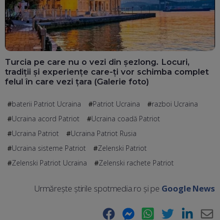
Turcia pe care nu o vezi din șezlong. Locuri,
tradiții și experiențe care-ți vor schimba complet
felul în care vezi țara (Galerie foto)
baterii Patriot Ucraina
Patriot Ucraina
razboi Ucraina
Ucraina acord Patriot
Ucraina coadă Patriot
Ucraina Patriot
Ucraina Patriot Rusia
Ucraina sisteme Patriot
Zelenski Patriot
Zelenski Patriot Ucraina
Zelenski rachete Patriot
Urmărește știrile spotmedia.ro și pe
Google News
Facebook
Messenger
WhatsApp
Twitter
LinkedIn
E-