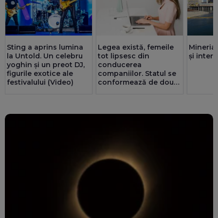
Sting a aprins lumina
Legea există, femeile
Mineria
la Untold. Un celebru
tot lipsesc din
și inte
yoghin și un preot DJ,
conducerea
figurile exotice ale
companiilor. Statul se
festivalului (Video)
conformează de două
ori mai bine decât
privatul. 25 de consilii
au doar bărbați