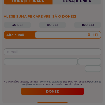
DONAȚIE LUNARĂ
DONAȚIE UNICĂ
ALEGE SUMA PE CARE VREI SĂ O DONEZI
30 LEI
50 LEI
100 LEI
LEI
Altă sumă
*
Continuând donația, accepți
termenii si condițiile
site-ului. Poți vedea în
politica de
confidențialitate
ce date personale colectăm și de ce.
DONEZ