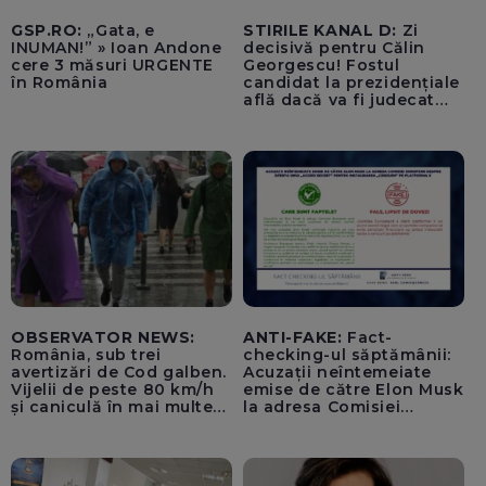
GSP.RO:
„Gata, e
STIRILE KANAL D:
Zi
INUMAN!” » Ioan Andone
decisivă pentru Călin
cere 3 măsuri URGENTE
Georgescu! Fostul
în România
candidat la prezidențiale
află dacă va fi judecat
pentru tentativă de
lovitură de stat
OBSERVATOR NEWS:
ANTI-FAKE:
Fact-
România, sub trei
checking-ul săptămânii:
avertizări de Cod galben.
Acuzații neîntemeiate
Vijelii de peste 80 km/h
emise de către Elon Musk
și caniculă în mai multe
la adresa Comisiei
regiuni
Europene despre oferta
unui „acord secret”
pentru instaurarea
„cenzurii” pe platforma X