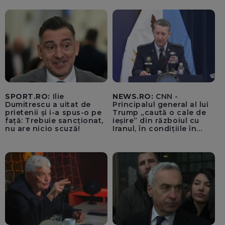
SPORT.RO:
Ilie
NEWS.RO:
CNN -
Dumitrescu a uitat de
Principalul general al lui
prietenii și i-a spus-o pe
Trump „caută o cale de
față: Trebuie sancționat,
ieșire” din războiul cu
nu are nicio scuză!
Iranul, în condițiile în
care opțiunile militare
ale SUA rămân limitate