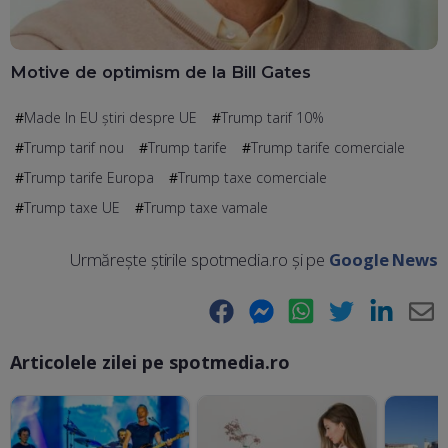
Motive de optimism de la Bill Gates
Made In EU știri despre UE
Trump tarif 10%
Trump tarif nou
Trump tarife
Trump tarife comerciale
Trump tarife Europa
Trump taxe comerciale
Trump taxe UE
Trump taxe vamale
Urmărește știrile spotmedia.ro și pe
Google News
Facebook
Messenger
WhatsApp
Twitter
LinkedIn
E-
Articolele zilei pe spotmedia.ro
Ma