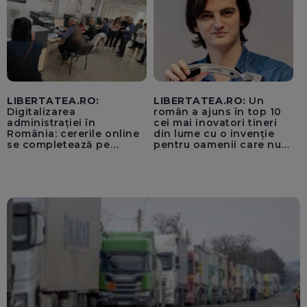
LIBERTATEA.RO:
LIBERTATEA.RO:
Un
Digitalizarea
român a ajuns în top 10
administrației în
cei mai inovatori tineri
România: cererile online
din lume cu o invenție
se completează pe
pentru oamenii care nu
calculatoarele de la
văd: „Are o misiune
ghișee
clară”