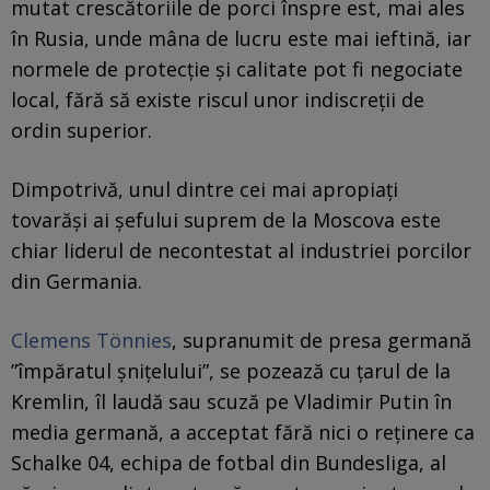
mutat crescătoriile de porci înspre est, mai ales
în Rusia, unde mâna de lucru este mai ieftină, iar
normele de protecție și calitate pot fi negociate
local, fără să existe riscul unor indiscreții de
ordin superior.
Dimpotrivă, unul dintre cei mai apropiați
tovarăși ai șefului suprem de la Moscova este
chiar liderul de necontestat al industriei porcilor
din Germania.
Clemens Tönnies
, supranumit de presa germană
”împăratul șnițelului”, se pozează cu țarul de la
Kremlin, îl laudă sau scuză pe Vladimir Putin în
media germană, a acceptat fără nici o reținere ca
Schalke 04, echipa de fotbal din Bundesliga, al