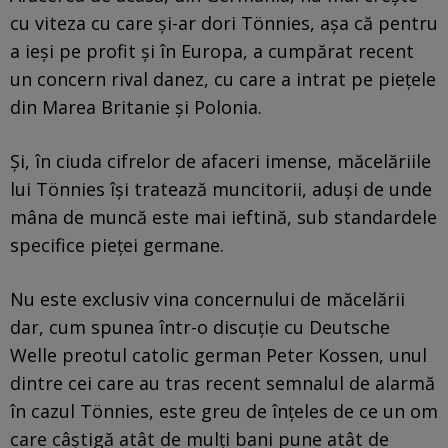
cu viteza cu care și-ar dori Tönnies, așa că pentru
a ieși pe profit și în Europa, a cumpărat recent
un concern rival danez, cu care a intrat pe piețele
din Marea Britanie și Polonia.
Și, în ciuda cifrelor de afaceri imense, măcelăriile
lui Tönnies își tratează muncitorii, aduși de unde
mâna de muncă este mai ieftină, sub standardele
specifice pieței germane.
Nu este exclusiv vina concernului de măcelării
dar, cum spunea într-o discuție cu Deutsche
Welle preotul catolic german Peter Kossen, unul
dintre cei care au tras recent semnalul de alarmă
în cazul Tönnies, este greu de înțeles de ce un om
care câștigă atât de mulți bani pune atât de