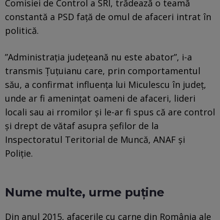
Comisiei de Control a SRI, trădează o teamă
constantă a PSD față de omul de afaceri intrat în
politică.
”Administrația județeană nu este abator”, i-a
transmis Țuțuianu care, prin comportamentul
său, a confirmat influența lui Miculescu în județ,
unde ar fi amenințat oameni de afaceri, lideri
locali sau ai rromilor și le-ar fi spus că are control
și drept de vătaf asupra șefilor de la
Inspectoratul Teritorial de Muncă, ANAF și
Poliție.
Nume multe, urme puține
Din anul 2015, afacerile cu carne din România ale