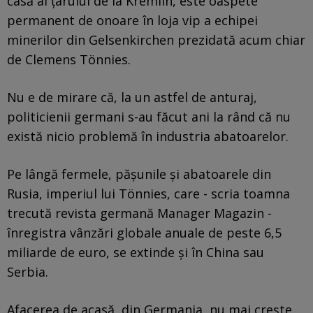
casă al țarului de la Kremlin, este oaspete
permanent de onoare în loja vip a echipei
minerilor din Gelsenkirchen prezidată acum chiar
de Clemens Tönnies.
Nu e de mirare că, la un astfel de anturaj,
politicienii germani s-au făcut ani la rând că nu
există nicio problemă în industria abatoarelor.
Pe lângă fermele, pășunile și abatoarele din
Rusia, imperiul lui Tönnies, care - scria toamna
trecută revista germană Manager Magazin -
înregistra vânzări globale anuale de peste 6,5
miliarde de euro, se extinde și în China sau
Serbia.
Afacerea de acasă, din Germania, nu mai crește