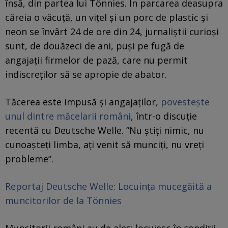
însă, din partea lui Tönnies. În parcarea deasupra
căreia o văcuță, un vițel și un porc de plastic și
neon se învârt 24 de ore din 24, jurnaliștii curioși
sunt, de douăzeci de ani, puși pe fugă de
angajații firmelor de pază, care nu permit
indiscreților să se apropie de abator.
Tăcerea este impusă și angajaților,
povestește
unul dintre măcelarii români
, într-o discuție
recentă cu Deutsche Welle. ”Nu știți nimic, nu
cunoașteți limba, ați venit să munciți, nu vreți
probleme”.
Reportaj Deutsche Welle: Locuința mucegăită a
muncitorilor de la Tönnies
Muncitorii români au de ales: locuiesc în condiții