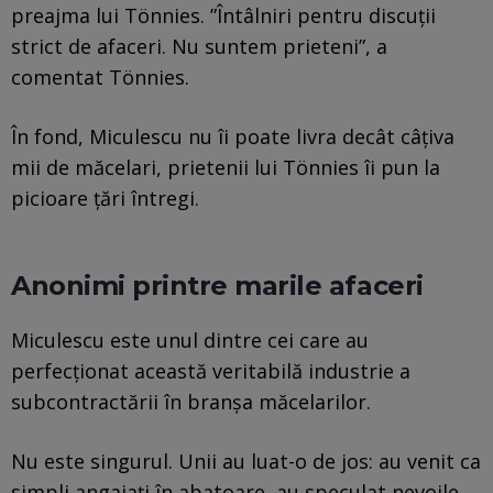
preajma lui Tönnies. ”Întâlniri pentru discuții
strict de afaceri. Nu suntem prieteni”, a
comentat Tönnies.
În fond, Miculescu nu îi poate livra decât câțiva
mii de măcelari, prietenii lui Tönnies îi pun la
picioare țări întregi.
Anonimi printre marile afaceri
Miculescu este unul dintre cei care au
perfecționat această veritabilă industrie a
subcontractării în branșa măcelarilor.
Nu este singurul. Unii au luat-o de jos: au venit ca
simpli angajați în abatoare, au speculat nevoile