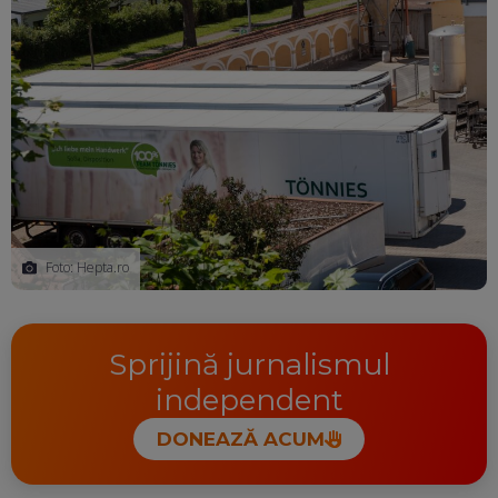
Foto: Hepta.ro
Sprijină jurnalismul
independent
DONEAZĂ ACUM