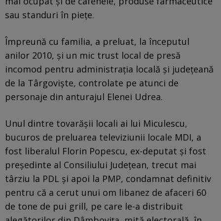
mai ocupat și de cafenele, produse farmaceutice
sau standuri în piețe.
Împreună cu familia, a preluat, la începutul
anilor 2010, și un mic trust local de presă
incomod pentru administrația locală și județeană
de la Târgoviște, controlate pe atunci de
personaje din anturajul Elenei Udrea.
Unul dintre tovarășii locali ai lui Miculescu,
bucuros de preluarea televiziunii locale MDI, a
fost liberalul Florin Popescu, ex-deputat și fost
președinte al Consiliului Județean, trecut mai
târziu la PDL și apoi la PMP, condamnat definitiv
pentru că a cerut unui om libanez de afaceri 60
de tone de pui grill, pe care le-a distribuit
alegătorilor din Dâmbovița, mită electorală, în