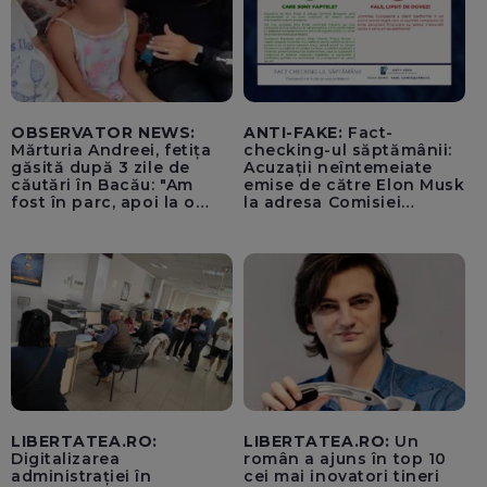
OBSERVATOR NEWS:
ANTI-FAKE:
Fact-
Mărturia Andreei, fetița
checking-ul săptămânii:
găsită după 3 zile de
Acuzații neîntemeiate
căutări în Bacău: "Am
emise de către Elon Musk
fost în parc, apoi la o
la adresa Comisiei
fetiță acasă"
Europene despre oferta
unui „acord secret”
pentru instaurarea
„cenzurii” pe platforma X
LIBERTATEA.RO:
LIBERTATEA.RO:
Un
Digitalizarea
român a ajuns în top 10
administrației în
cei mai inovatori tineri