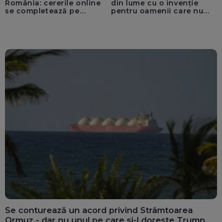
România: cererile online
din lume cu o invenție
se completează pe
pentru oamenii care nu
calculatoarele de la
văd: „Are o misiune
ghișee
clară”
Se conturează un acord privind Strâmtoarea
Ormuz - dar nu unul pe care și-l dorește Trump