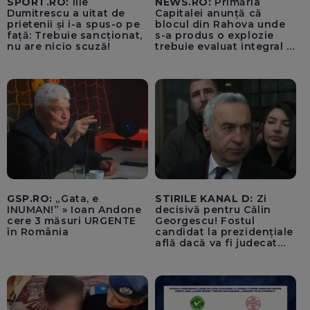
SPORT.RO:
Ilie
NEWS.RO:
Primăria
Dumitrescu a uitat de
Capitalei anunță că
prietenii și i-a spus-o pe
blocul din Rahova unde
față: Trebuie sancționat,
s-a produs o explozie
nu are nicio scuză!
trebuie evaluat integral și
trebuie montați senzori
seismici înainte de
lucrările de punere în
siguranță a părții grav
afectate
GSP.RO:
„Gata, e
STIRILE KANAL D:
Zi
INUMAN!” » Ioan Andone
decisivă pentru Călin
cere 3 măsuri URGENTE
Georgescu! Fostul
în România
candidat la prezidențiale
află dacă va fi judecat
pentru tentativă de
lovitură de stat