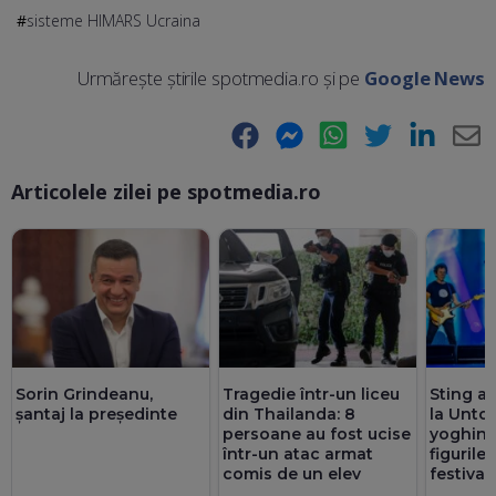
sisteme HIMARS Ucraina
Urmărește știrile spotmedia.ro și pe
Google News
Facebook
Messenger
WhatsApp
Twitter
LinkedIn
E-
Articolele zilei pe spotmedia.ro
Ma
Sorin Grindeanu,
Tragedie într-un liceu
Sting a 
șantaj la președinte
din Thailanda: 8
la Untol
persoane au fost ucise
yoghin ș
într-un atac armat
figurile
comis de un elev
festival