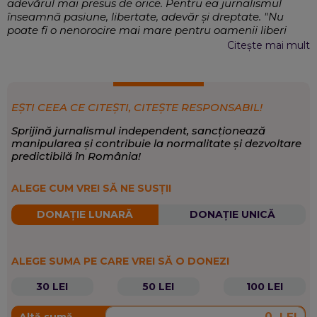
adevărul mai presus de orice. Pentru ea jurnalismul
înseamnă pasiune, libertate, adevăr și dreptate. "Nu
poate fi o nenorocire mai mare pentru oamenii liberi
decât pierderea libertății cuvântului".
Citește mai mult
Eveniment, Social, Politică internă, Politică
EXPERTIZĂ:
externă, Comunicare, Social Media
Eveniment
,
Sănătate
,
Politică
SCRIE DESPRE:
EȘTI CEEA CE CITEȘTI, CITEȘTE RESPONSABIL!
Sprijină jurnalismul independent, sancționează
manipularea și contribuie la normalitate și dezvoltare
predictibilă în România!
ALEGE CUM VREI SĂ NE SUSȚII
DONAȚIE LUNARĂ
DONAȚIE UNICĂ
ALEGE SUMA PE CARE VREI SĂ O DONEZI
30 LEI
50 LEI
100 LEI
Altă sumă