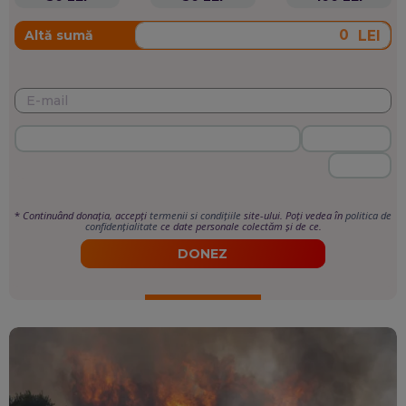
LEI
Altă sumă
*
Continuând donația, accepți
termenii si condițiile
site-ului. Poți vedea în
politica de
confidențialitate
ce date personale colectăm și de ce.
DONEZ