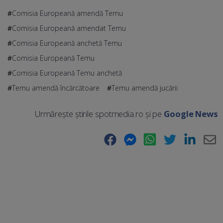
Comisia Europeană amendă Temu
Comisia Europeană amendat Temu
Comisia Europeană anchetă Temu
Comisia Europeană Temu
Comisia Europeană Temu anchetă
Temu amendă încărcătoare
Temu amendă jucării
Urmărește știrile spotmedia.ro și pe
Google News
Facebook
Messenger
WhatsApp
Twitter
LinkedIn
E-
Ma