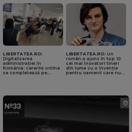
pentru instaurarea
„cenzurii” pe platforma X
LIBERTATEA.RO:
LIBERTATEA.RO:
Un
Digitalizarea
român a ajuns în top 10
administrației în
cei mai inovatori tineri
România: cererile online
din lume cu o invenție
se completează pe
pentru oamenii care nu
calculatoarele de la
văd: „Are o misiune
ghișee
clară”