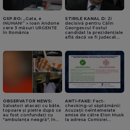
GSP.RO:
„Gata, e
STIRILE KANAL D:
Zi
INUMAN!” » Ioan Andone
decisivă pentru Călin
cere 3 măsuri URGENTE
Georgescu! Fostul
în România
candidat la prezidențiale
află dacă va fi judecat
pentru tentativă de
lovitură de stat
OBSERVATOR NEWS:
ANTI-FAKE:
Fact-
Salvatori atacați cu bâte,
checking-ul săptămânii:
topoare și pietre după ce
Acuzații neîntemeiate
au fost confundați cu
emise de către Elon Musk
"ambulanța neagră", în
la adresa Comisiei
Cluj
Europene despre oferta
unui „acord secret”