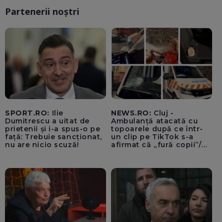
Partenerii noștri
SPORT.RO:
Ilie
NEWS.RO:
Cluj -
Dumitrescu a uitat de
Ambulanță atacată cu
prietenii și i-a spus-o pe
topoarele după ce într-
față: Trebuie sancționat,
un clip pe TikTok s-a
nu are nicio scuză!
afirmat că „fură copii”/
Șoferul autosanitarei a
fost rănit la ochi de
cioburile parbrizului
spart - FOTO, VIDEO