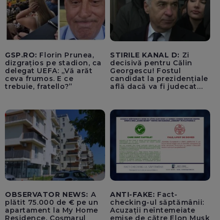
GSP.RO:
Florin Prunea,
STIRILE KANAL D:
Zi
dizgrațios pe stadion, ca
decisivă pentru Călin
delegat UEFA: „Vă arăt
Georgescu! Fostul
ceva frumos. E ce
candidat la prezidențiale
trebuie, fratello?”
află dacă va fi judecat
pentru tentativă de
lovitură de stat
OBSERVATOR NEWS:
A
ANTI-FAKE:
Fact-
plătit 75.000 de € pe un
checking-ul săptămânii:
apartament la My Home
Acuzații neîntemeiate
Residence. Coșmarul
emise de către Elon Musk