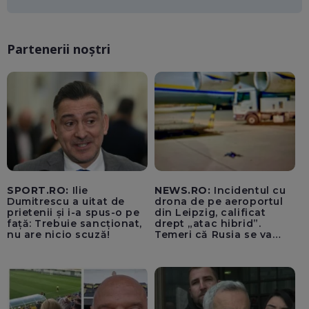
miliarde de euro
Partenerii noștri
SPORT.RO:
Ilie
NEWS.RO:
Incidentul cu
Dumitrescu a uitat de
drona de pe aeroportul
prietenii și i-a spus-o pe
din Leipzig, calificat
față: Trebuie sancționat,
drept „atac hibrid”.
nu are nicio scuză!
Temeri că Rusia se va
amesteca în alegerile din
Germania. Un oficial
neagă informațiile că
avioanele ucrainene din
apropierea dronei ar fi
fost încărcate cu muniție