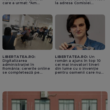
care a urmat: "Am
la adresa Comisiei
început să tremur"
Europene despre oferta
unui „acord secret”
pentru instaurarea
„cenzurii” pe platforma X
LIBERTATEA.RO:
LIBERTATEA.RO:
Un
Digitalizarea
român a ajuns în top 10
administrației în
cei mai inovatori tineri
România: cererile online
din lume cu o invenție
se completează pe
pentru oamenii care nu
calculatoarele de la
văd: „Are o misiune
ghișee
clară”