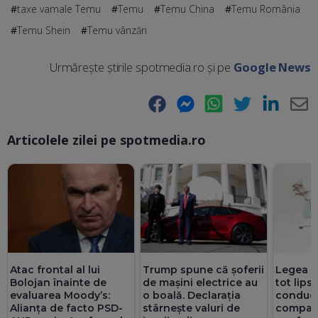
taxe vamale Temu
Temu
Temu China
Temu România
Temu Shein
Temu vânzări
Urmărește știrile spotmedia.ro și pe
Google News
Facebook
Messenger
WhatsApp
Twitter
LinkedIn
E-
Articolele zilei pe spotmedia.ro
Ma
Atac frontal al lui
Trump spune că șoferii
Legea ex
Bolojan înainte de
de mașini electrice au
tot lips
evaluarea Moody’s:
o boală. Declarația
conduc
Alianța de facto PSD-
stârnește valuri de
companii