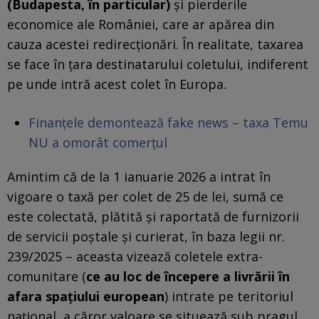
(Budapesta, în particular)
și pierderile
economice ale României, care ar apărea din
cauza acestei redirecționări. În realitate, taxarea
se face în țara destinatarului coletului, indiferent
pe unde intră acest colet în Europa.
Finanțele demontează fake news – taxa Temu
NU a omorât comerțul
Amintim că de la 1 ianuarie 2026 a intrat în
vigoare o taxă per colet de 25 de lei, sumă ce
este colectată, plătită și raportată de furnizorii
de servicii poștale și curierat, în baza legii nr.
239/2025 – aceasta vizează coletele extra-
comunitare (
ce au loc de începere a livrării în
afara spațiului european
) intrate pe teritoriul
național, a căror valoare se situează sub pragul