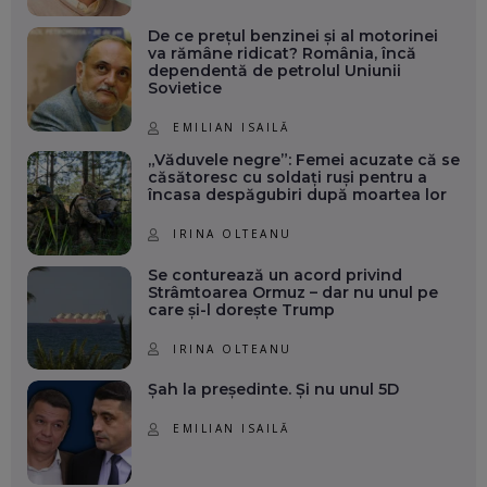
De ce prețul benzinei și al motorinei
va rămâne ridicat? România, încă
dependentă de petrolul Uniunii
Sovietice
EMILIAN ISAILĂ
„Văduvele negre”: Femei acuzate că se
căsătoresc cu soldați ruși pentru a
încasa despăgubiri după moartea lor
IRINA OLTEANU
Se conturează un acord privind
Strâmtoarea Ormuz – dar nu unul pe
care și-l dorește Trump
IRINA OLTEANU
Șah la președinte. Și nu unul 5D
EMILIAN ISAILĂ