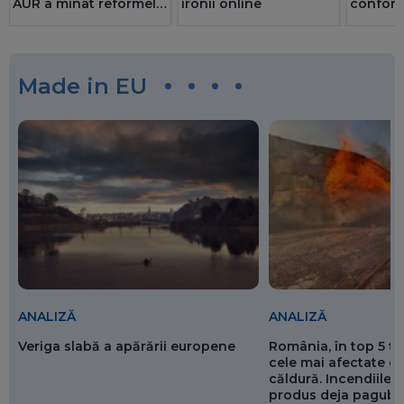
AUR a minat reformele
ironii online
confor
și riscă sancțiuni
ori mai 
pentru România
privatul.
au doar
Made in EU
ANALIZĂ
ANALIZĂ
Veriga slabă a apărării europene
România, în top 5 ț
cele mai afectate de
căldură. Incendiile ș
produs deja pagube