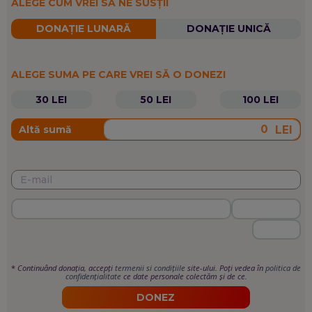
ALEGE CUM VREI SĂ NE SUSȚII
DONAȚIE LUNARĂ
DONAȚIE UNICĂ
ALEGE SUMA PE CARE VREI SĂ O DONEZI
30 LEI
50 LEI
100 LEI
LEI
Altă sumă
*
Continuând donația, accepți
termenii si condițiile
site-ului. Poți vedea în
politica de
confidențialitate
ce date personale colectăm și de ce.
DONEZ