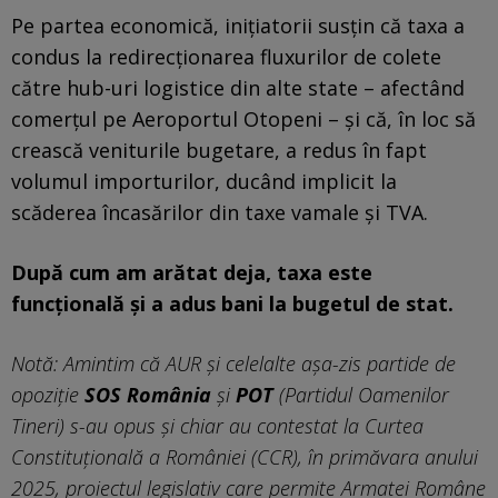
Pe partea economică, inițiatorii susțin că taxa a
condus la redirecționarea fluxurilor de colete
către hub-uri logistice din alte state – afectând
comerțul pe Aeroportul Otopeni – și că, în loc să
crească veniturile bugetare, a redus în fapt
volumul importurilor, ducând implicit la
scăderea încasărilor din taxe vamale și TVA.
După cum am arătat deja, taxa este
funcțională și a adus bani la bugetul de stat.
Notă: Amintim că AUR și celelalte așa-zis partide de
opoziție
SOS România
și
POT
(Partidul Oamenilor
Tineri) s-au opus și chiar au contestat la Curtea
Constituțională a României (CCR), în primăvara anului
2025, proiectul legislativ care permite Armatei Române