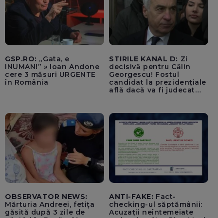
GSP.RO:
„Gata, e
STIRILE KANAL D:
Zi
INUMAN!” » Ioan Andone
decisivă pentru Călin
cere 3 măsuri URGENTE
Georgescu! Fostul
în România
candidat la prezidențiale
află dacă va fi judecat
pentru tentativă de
lovitură de stat
OBSERVATOR NEWS:
ANTI-FAKE:
Fact-
Mărturia Andreei, fetița
checking-ul săptămânii:
găsită după 3 zile de
Acuzații neîntemeiate