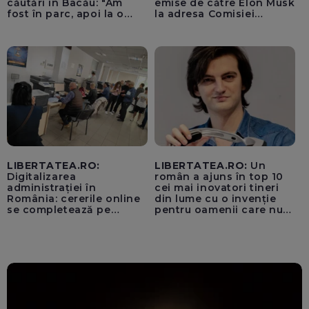
căutări în Bacău: "Am
emise de către Elon Musk
fost în parc, apoi la o
la adresa Comisiei
fetiță acasă"
Europene despre oferta
unui „acord secret”
pentru instaurarea
„cenzurii” pe platforma X
LIBERTATEA.RO:
LIBERTATEA.RO:
Un
Digitalizarea
român a ajuns în top 10
administrației în
cei mai inovatori tineri
România: cererile online
din lume cu o invenție
se completează pe
pentru oamenii care nu
calculatoarele de la
văd: „Are o misiune
ghișee
clară”