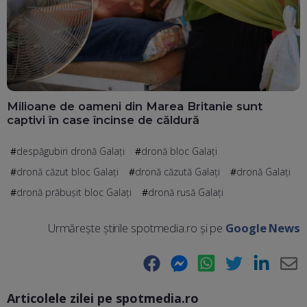
Milioane de oameni din Marea Britanie sunt
captivi în case încinse de căldură
despăgubiri dronă Galați
dronă bloc Galați
dronă căzut bloc Galați
dronă căzută Galați
dronă Galați
dronă prăbușit bloc Galați
dronă rusă Galați
Urmărește știrile spotmedia.ro și pe
Google News
Facebook
Messenger
WhatsApp
Twitter
LinkedIn
E-
Articolele zilei pe spotmedia.ro
Ma