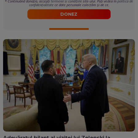
*
Continuând donația, accepți
termenii si condițiile
site-ului. Poți vedea în
politica de
confidențialitate
ce date personale colectăm și de ce.
DONEZ
Adevăratul bilanț al vizitei lui Zelenski la