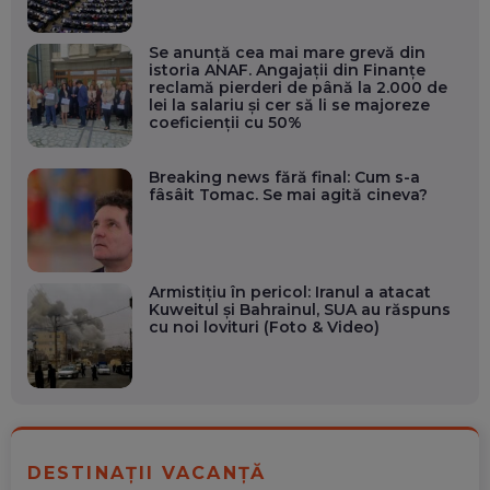
Se anunță cea mai mare grevă din
istoria ANAF. Angajații din Finanțe
reclamă pierderi de până la 2.000 de
lei la salariu și cer să li se majoreze
coeficienții cu 50%
Breaking news fără final: Cum s-a
fâsâit Tomac. Se mai agită cineva?
Armistițiu în pericol: Iranul a atacat
Kuweitul și Bahrainul, SUA au răspuns
cu noi lovituri (Foto & Video)
DESTINAȚII VACANȚĂ