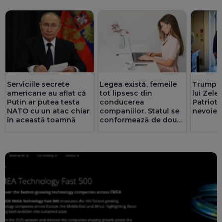
Serviciile secrete
Legea există, femeile
Trump, 
americane au aflat că
tot lipsesc din
lui Zele
Putin ar putea testa
conducerea
Patriot:
NATO cu un atac chiar
companiilor. Statul se
nevoie 
în această toamnă
conformează de două
ori mai bine decât
privatul. 25 de consilii
au doar bărbați