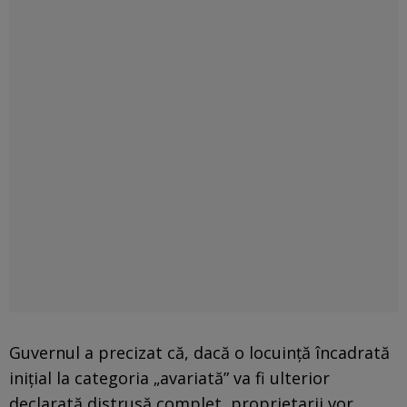
Guvernul a precizat că, dacă o locuință încadrată
inițial la categoria „avariată” va fi ulterior
declarată distrusă complet, proprietarii vor