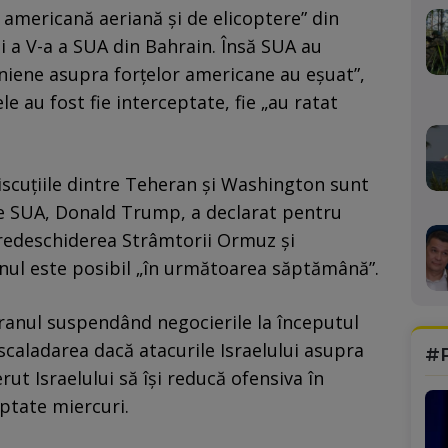
ă americană aeriană și de elicoptere” din
i a V-a a SUA din Bahrain. Însă SUA au
aniene asupra forțelor americane au eșuat”,
e au fost fie interceptate, fie „au ratat
iscuțiile dintre Teheran și Washington sunt
le SUA, Donald Trump, a declarat pentru
redeschiderea Strâmtorii Ormuz și
ranul este posibil „în următoarea săptămână”.
, Iranul suspendând negocierile la începutul
caladarea dacă atacurile Israelului asupra
#
ut Israelului să își reducă ofensiva în
eptate miercuri.