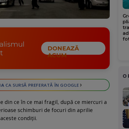
Gr
pl
tr
ad
fo
nalismul
DONEAZĂ
t
ACUM
O
›
IA
CA SURSĂ PREFERATĂ
ÎN GOOGLE
te din ce în ce mai fragil, după ce miercuri a
erioase schimburi de focuri din aprilie
aceste condiţii.