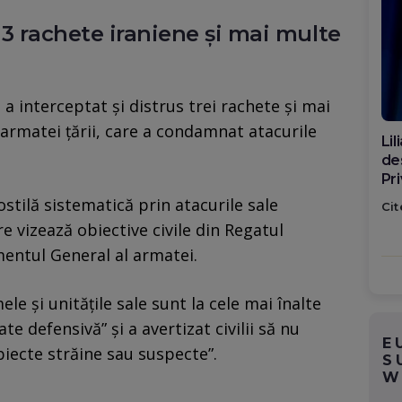
 3 rachete iraniene și mai multe
a interceptat și distrus trei rachete și mai
 armatei țării, care a condamnat atacurile
Di
ca
po
stilă sistematică prin atacurile sale
Cit
e vizează obiective civile din Regatul
entul General al armatei.
le și unitățile sale sunt la cele mai înalte
te defensivă” și a avertizat civilii să nu
E
biecte străine sau suspecte”.
S
W