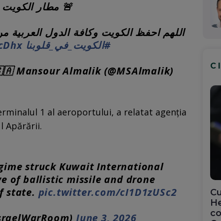
مطار الكويت بعد .
اللهم احفظ الكويت وكافة الدول العربية م.
HcDhx
#الكويت_في_قلوبنا
C
الدكتور منصور المال 🇸🇦 Mansour Almalik (@MSAlmalik)
rminalul 1 al aeroportului, a relatat agenția
 Apărării.
egime struck Kuwait International
ve of ballistic missile and drone
f state.
pic.twitter.com/cI1D1zUSc2
Cu
He
co
IsraelWarRoom)
June 3, 2026