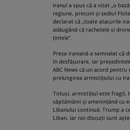
Iranul a spus că a vizat „o baz
regiune, precum și sediul Flote
declarat că „toate atacurile ir
adăugând că rachetele și dronel
țintele”.
Presa iraniană a semnalat că d
în desfășurare, iar președinte
ABC News că un acord pentru 
prelungirea armistițiului cu I
Totuși, armistițiul este fragil
săptămânii și amenințând cu es
Libanului continuă. Trump a cer
Liban, iar noi discuții sunt așt