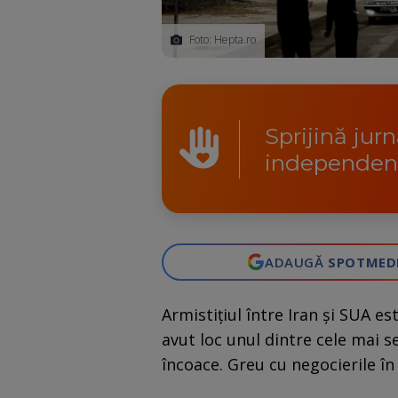
Foto: Hepta.ro
Sprijină jur
independen
ADAUGĂ
SPOTMED
Armistițiul între Iran și SUA es
avut loc unul dintre cele mai s
încoace. Greu cu negocierile în 