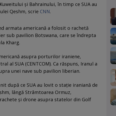
Kuweitului și Bahrainului, în timp ce SUA au
sulei Qeshm, scrie
CNN
.
când armata americană a folosit o rachetă
lier sub pavilion Botswana, care se îndrepta
ula Kharg.
mericană asupra porturilor iraniene,
ral al SUA (CENTCOM). Ca răspuns, Iranul a
upra unei nave sub pavilion liberian.
it după ce SUA au lovit o stație iraniană de
Qeshm, lângă Strâmtoarea Ormuz,
rachete și drone asupra statelor din Golf