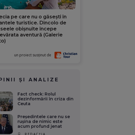
ecia pe care nu o găsești în
iantele turistice. Dincolo de
aseele obișnuite începe
evărata aventură (Galerie
to)
un proiect susținut de
PINII ȘI ANALIZE
Fact check: Rolul
dezinformării în criza din
Ceuta
Președintele care nu se
rușina de nimic este
acum profund jenat
REDACȚIA