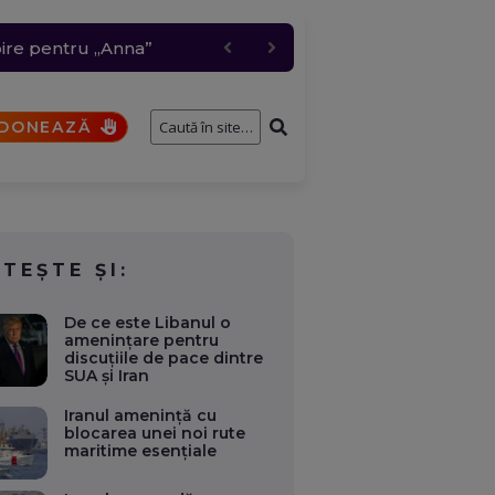
 grindină de până la 4
i a participat la un
bire pentru „Anna”
t comis de un elev
DONEAZĂ
ITEȘTE ȘI:
De ce este Libanul o
amenințare pentru
discuțiile de pace dintre
SUA și Iran
Iranul amenință cu
blocarea unei noi rute
maritime esențiale