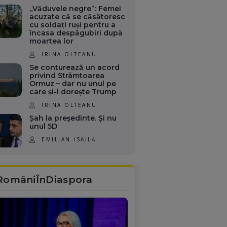
„Văduvele negre”: Femei
acuzate că se căsătoresc
cu soldați ruși pentru a
încasa despăgubiri după
moartea lor
IRINA OLTEANU
Se conturează un acord
privind Strâmtoarea
Ormuz – dar nu unul pe
care și-l dorește Trump
IRINA OLTEANU
Șah la președinte. Și nu
unul 5D
EMILIAN ISAILĂ
RomâniÎnDiaspora