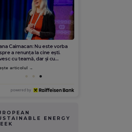
ana Olar, românca de la Google
re demonstrează că diaspora
ate schimba România
ește articolul
powered by
UROPEAN
USTAINABLE ENERGY
EEK