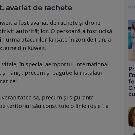
, avariat de rachete
weit a fost avariat de rachete și drone
trivit autorităților. O persoană a fost ucisă
 în urma atacurilor lansate în zori de Iran, a
xterne din Kuweit.
 şi vitale, în special aeroportul internaţional
Pr
i răniţi, precum şi pagube la instalaţii
En
matice”.
fo
Ci
cu
suveranitatea sa, precum şi siguranţa
pe teritoriul său constituie o linie roşie”, a