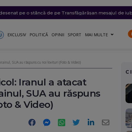
emii extreme: 39 de grade la umbră, vijelii de 90 km/h și
 arestată în Germania, pentru că a spionat pentru Rusia ș
 desenat pe o stâncă de pe Transfăgărășan mesajul de iu
ăvești, pe care abia o pornise acum câteva zile
din Thailanda: 8 persoane au fost ucise într-un atac arma
EXCLUSIV
POLITICĂ
OPINII
SPORT
MAI MULTE
U
ahrainul, SUA au răspuns cu noi lovituri (Foto & Video)
C
col: Iranul a atacat
ainul, SUA au răspuns
Foto & Video)
Facebook
Messenger
WhatsApp
Twitter
LinkedIn
E-