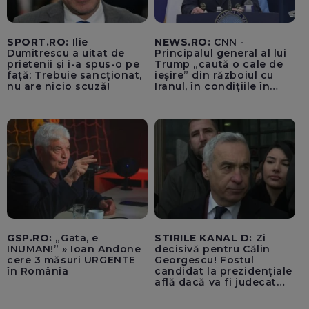
SPORT.RO:
Ilie
NEWS.RO:
CNN -
Dumitrescu a uitat de
Principalul general al lui
prietenii și i-a spus-o pe
Trump „caută o cale de
față: Trebuie sancționat,
ieșire” din războiul cu
nu are nicio scuză!
Iranul, în condițiile în
care opțiunile militare
ale SUA rămân limitate
GSP.RO:
„Gata, e
STIRILE KANAL D:
Zi
INUMAN!” » Ioan Andone
decisivă pentru Călin
cere 3 măsuri URGENTE
Georgescu! Fostul
în România
candidat la prezidențiale
află dacă va fi judecat
pentru tentativă de
lovitură de stat