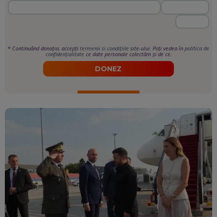
*
Continuând donația, accepți
termenii si condițiile
site-ului. Poți vedea în
politica de
confidențialitate
ce date personale colectăm și de ce.
DONEZ