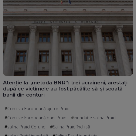
Atenție la „metoda BNR”: trei ucraineni, arestați
după ce victimele au fost păcălite să-și scoată
banii din conturi
Comisia Europeană ajutor Praid
Comisie Europeană bani Praid
inundație salina Praid
salina Praid Corund
Salina Praid închisă
salina Praid inundată
Salina Praid inundație