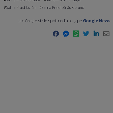
Salina Praid lucrări
Salina Praid pârâu Corund
Urmărește știrile spotmedia.ro și pe
Google News
Facebook
Messenger
WhatsApp
Twitter
LinkedIn
E-
Ma