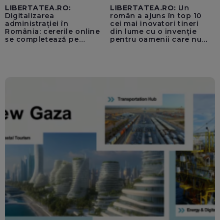
LIBERTATEA.RO:
LIBERTATEA.RO:
Un
Digitalizarea
român a ajuns în top 10
administrației în
cei mai inovatori tineri
România: cererile online
din lume cu o invenție
se completează pe
pentru oamenii care nu
calculatoarele de la
văd: „Are o misiune
ghișee
clară”