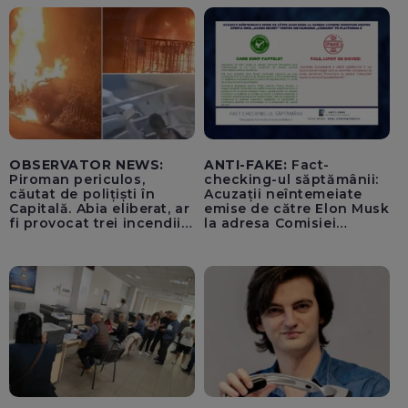
OBSERVATOR NEWS:
ANTI-FAKE:
Fact-
Piroman periculos,
checking-ul săptămânii:
căutat de polițiști în
Acuzații neîntemeiate
Capitală. Abia eliberat, ar
emise de către Elon Musk
fi provocat trei incendii
la adresa Comisiei
într-o noapte
Europene despre oferta
unui „acord secret”
pentru instaurarea
„cenzurii” pe platforma X