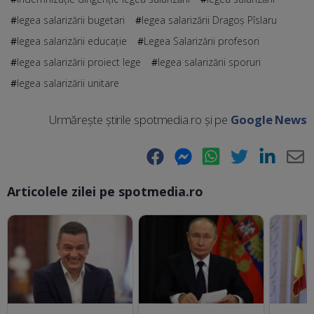
legea salarizării bugetari
legea salarizării Dragoș Pîslaru
legea salarizării educație
Legea Salarizării profesori
legea salarizării proiect lege
legea salarizării sporuri
legea salarizării unitare
Urmărește știrile spotmedia.ro și pe
Google News
Facebook
Messenger
WhatsApp
Twitter
LinkedIn
E-
Articolele zilei pe spotmedia.ro
Ma