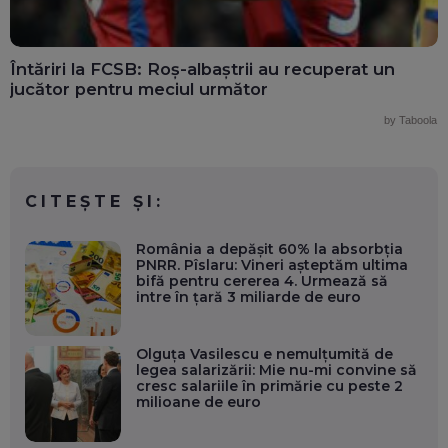
Întăriri la FCSB: Roș-albaștrii au recuperat un
jucător pentru meciul următor
by Taboola
CITEȘTE ȘI:
România a depășit 60% la absorbția
PNRR. Pîslaru: Vineri așteptăm ultima
bifă pentru cererea 4. Urmează să
intre în țară 3 miliarde de euro
Olguța Vasilescu e nemulțumită de
legea salarizării: Mie nu-mi convine să
cresc salariile în primărie cu peste 2
milioane de euro