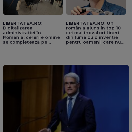
LIBERTATEA.RO:
LIBERTATEA.RO:
Un
Digitalizarea
român a ajuns în top 10
administrației în
cei mai inovatori tineri
România: cererile online
din lume cu o invenție
se completează pe
pentru oamenii care nu
calculatoarele de la
văd: „Are o misiune
ghișee
clară”