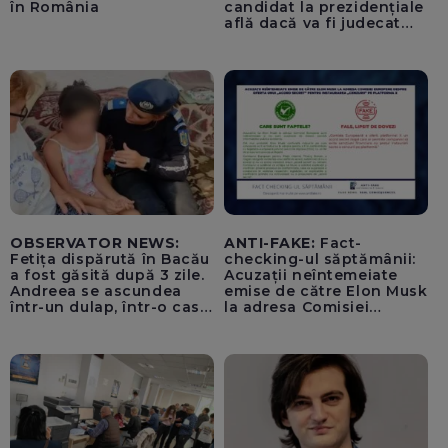
în România
candidat la prezidențiale
află dacă va fi judecat
pentru tentativă de
lovitură de stat
OBSERVATOR NEWS:
ANTI-FAKE:
Fact-
Fetița dispărută în Bacău
checking-ul săptămânii:
a fost găsită după 3 zile.
Acuzații neîntemeiate
Andreea se ascundea
emise de către Elon Musk
într-un dulap, într-o casă
la adresa Comisiei
părăsită
Europene despre oferta
unui „acord secret”
pentru instaurarea
„cenzurii” pe platforma X