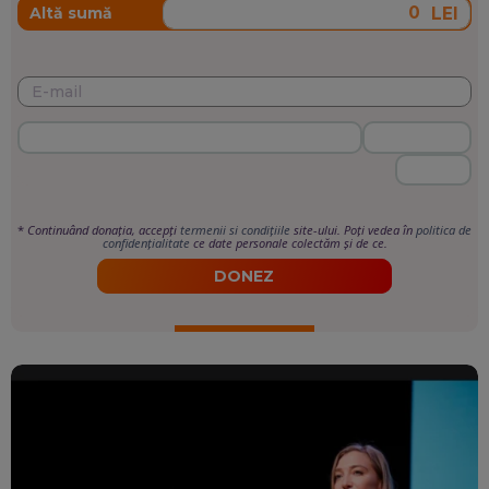
LEI
Altă sumă
*
Continuând donația, accepți
termenii si condițiile
site-ului. Poți vedea în
politica de
confidențialitate
ce date personale colectăm și de ce.
DONEZ