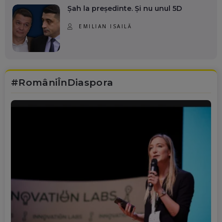
Șah la președinte. Și nu unul 5D
EMILIAN ISAILĂ
#RomâniÎnDiaspora