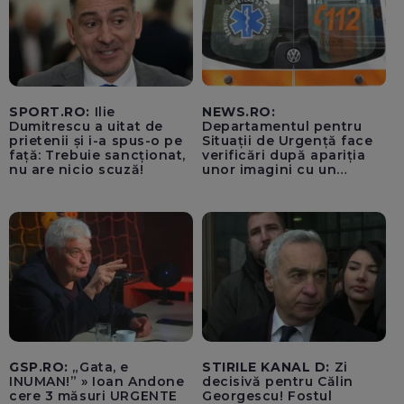
SPORT.RO:
Ilie
NEWS.RO:
Dumitrescu a uitat de
Departamentul pentru
prietenii și i-a spus-o pe
Situații de Urgență face
față: Trebuie sancționat,
verificări după apariția
nu are nicio scuză!
unor imagini cu un
echipaj al Ambulanței
Bacău care ar fi oprit
pentru cumpărături în
timp ce transporta un
pacient către spital
GSP.RO:
„Gata, e
STIRILE KANAL D:
Zi
INUMAN!” » Ioan Andone
decisivă pentru Călin
cere 3 măsuri URGENTE
Georgescu! Fostul