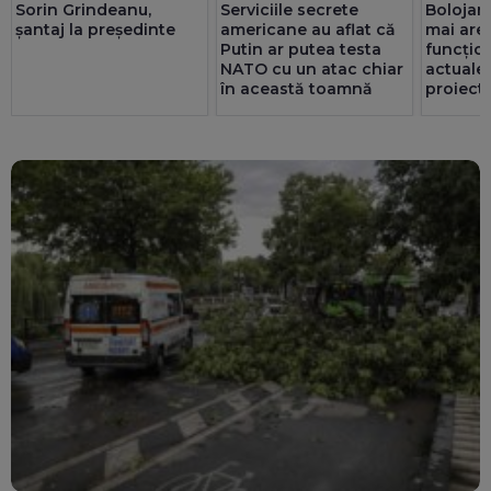
Sorin Grindeanu,
Serviciile secrete
Bolojan
șantaj la președinte
americane au aflat că
mai are 
Putin ar putea testa
funcțio
NATO cu un atac chiar
actualel
în această toamnă
proiect 
prin ser
Noroc c
redus c
energie
MW