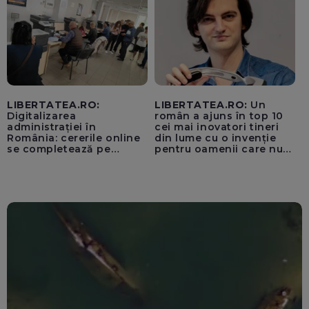
LIBERTATEA.RO:
LIBERTATEA.RO:
Un
Digitalizarea
român a ajuns în top 10
administrației în
cei mai inovatori tineri
România: cererile online
din lume cu o invenție
se completează pe
pentru oamenii care nu
calculatoarele de la
văd: „Are o misiune
ghișee
clară”