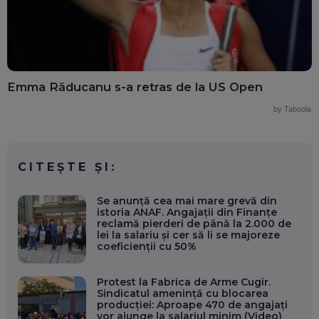
Emma Răducanu s-a retras de la US Open
by Taboola
CITEȘTE ȘI:
Se anunță cea mai mare grevă din
istoria ANAF. Angajații din Finanțe
reclamă pierderi de până la 2.000 de
lei la salariu și cer să li se majoreze
coeficienții cu 50%
Protest la Fabrica de Arme Cugir.
Sindicatul amenință cu blocarea
producției: Aproape 470 de angajați
vor ajunge la salariul minim (Video)