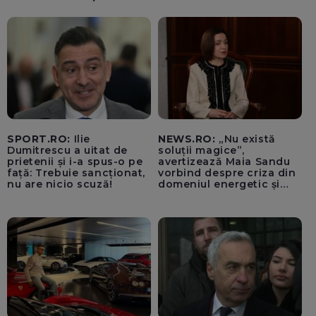
SPORT.RO:
Ilie
NEWS.RO:
„Nu există
Dumitrescu a uitat de
soluții magice”,
prietenii și i-a spus-o pe
avertizează Maia Sandu
față: Trebuie sancționat,
vorbind despre criza din
nu are nicio scuză!
domeniul energetic și
hidrologic. Ea îndeamnă
populația să facă
economii: „Altfel vom
plăti tarife foarte mari”