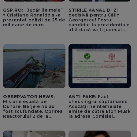
GSP.RO:
„Jucăriile mele”
STIRILE KANAL D:
Zi
» Cristiano Ronaldo și-a
decisivă pentru Călin
prezentat bolizii de 25 de
Georgescu! Fostul
milioane de euro
candidat la prezidențiale
află dacă va fi judecat
pentru tentativă de
lovitură de stat
OBSERVATOR NEWS:
ANTI-FAKE:
Fact-
Misiune eșuată pe
checking-ul săptămânii:
Dunăre: Barjele nu au
Acuzații neîntemeiate
fost scufundate. Oprirea
emise de către Elon Musk
Reactorului 2 de la
la adresa Comisiei
Cernavodă, inevitabilă
Europene despre oferta
unui „acord secret”
pentru instaurarea
„cenzurii” pe platforma X