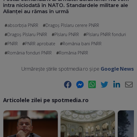
intra niciodată în NATO. Standardele militare ale
Alianței au rămas în urmă
absorbția PNRR
Dragoş Pîslaru cerere PNRR
Dragoș Pîslaru PNRR
Pîslaru PNRR
Pîslaru PNRR fonduri
PNRR
PNRR aprobate
România bani PNRR
România fonduri PNRR
România PNRR
Urmărește știrile spotmedia.ro și pe
Google News
Facebook
Messenger
WhatsApp
Twitter
LinkedIn
E-
Articolele zilei pe spotmedia.ro
Ma