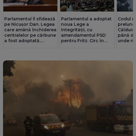
Parlamentul îl sfidează
Parlamentul a adoptat
Codul ro
pe Nicușor Dan. Legea
noua Lege a
prelungi
care amână închiderea
integrității, cu
Căldura
centralelor pe cărbune
amendamentul PSD
până du
a fost adoptată.
pentru Fritz. Circ în
unde ne
Pîslaru: Granturi de 5
Senat cu amante și
furtunil
miliarde de euro ar
parteneriate gay
putea fi blocate