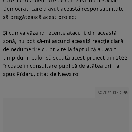
care au fost deţinute de către Partidul Social-
Democrat, care a avut această responsabilitate
să pregătească acest proiect.
Şi cumva văzând recente atacuri, din această
zonă, nu pot să-mi ascund această reacţie clară
de nedumerire cu privire la faptul că au avut
timp dumnealor să scoată acest proiect din 2022
încoace în consultare publică de atâtea ori", a
spus Pîslaru, citat de News.ro.
ADVERTISING