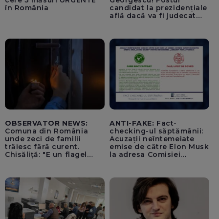
cere 3 măsuri URGENTE
Georgescu! Fostul
în România
candidat la prezidențiale
află dacă va fi judecat
pentru tentativă de
lovitură de stat
OBSERVATOR NEWS:
ANTI-FAKE:
Fact-
Comuna din România
checking-ul săptămânii:
unde zeci de familii
Acuzații neîntemeiate
trăiesc fără curent.
emise de către Elon Musk
Chisăliță: "E un flagel
la adresa Comisiei
absurd"
Europene despre oferta
unui „acord secret”
pentru instaurarea
„cenzurii” pe platforma X