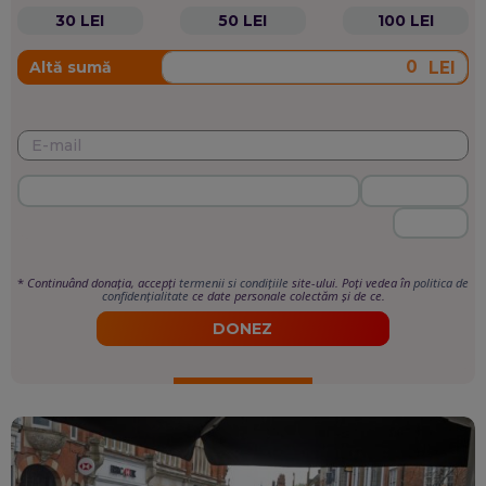
30 LEI
50 LEI
100 LEI
LEI
Altă sumă
*
Continuând donația, accepți
termenii si condițiile
site-ului. Poți vedea în
politica de
confidențialitate
ce date personale colectăm și de ce.
DONEZ