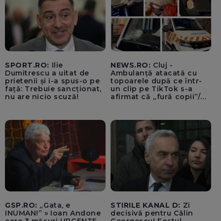
SPORT.RO:
Ilie
NEWS.RO:
Cluj -
Dumitrescu a uitat de
Ambulanță atacată cu
prietenii și i-a spus-o pe
topoarele după ce într-
față: Trebuie sancționat,
un clip pe TikTok s-a
nu are nicio scuză!
afirmat că „fură copii”/
Șoferul autosanitarei a
fost rănit la ochi de
cioburile parbrizului
spart - FOTO, VIDEO
GSP.RO:
„Gata, e
STIRILE KANAL D:
Zi
INUMAN!” » Ioan Andone
decisivă pentru Călin