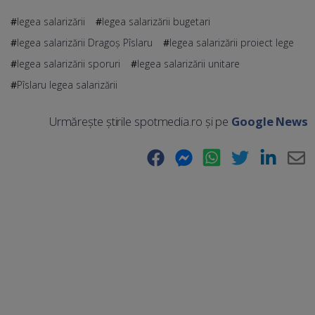
legea salarizării
legea salarizării bugetari
legea salarizării Dragoș Pîslaru
legea salarizării proiect lege
legea salarizării sporuri
legea salarizării unitare
Pîslaru legea salarizării
Urmărește știrile spotmedia.ro și pe
Google News
Facebook
Messenger
WhatsApp
Twitter
LinkedIn
E-
Ma