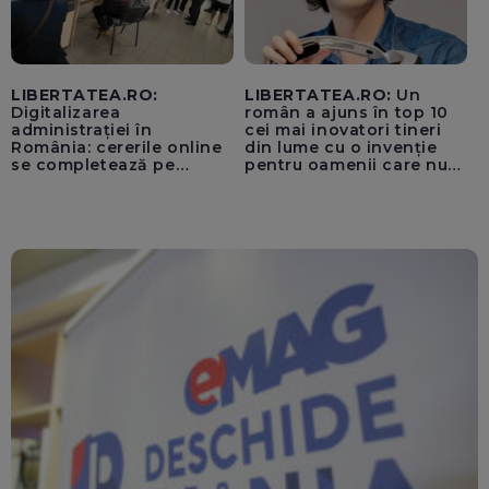
LIBERTATEA.RO:
LIBERTATEA.RO:
Un
Digitalizarea
român a ajuns în top 10
administrației în
cei mai inovatori tineri
România: cererile online
din lume cu o invenție
se completează pe
pentru oamenii care nu
calculatoarele de la
văd: „Are o misiune
ghișee
clară”