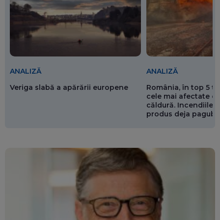
ANALIZĂ
ANALIZĂ
Veriga slabă a apărării europene
România, în top 5 ț
cele mai afectate de
căldură. Incendiile ș
produs deja pagube
miliarde de euro