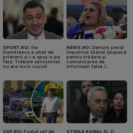
SPORT.RO:
Ilie
NEWS.RO:
Denunț penal
Dumitrescu a uitat de
împotriva Dianei Șoșoacă
prietenii și i-a spus-o pe
pentru trădare și
față: Trebuie sancționat,
comunicarea de
nu are nicio scuză!
informații false /
Documentul, depus la
Parchetul de pe lângă
Înalta Curte de Casație și
Justiție de Adrian
Băzăvan și Asociația
„Lupii Tricolori”
GSP.RO:
Fostul șef de
STIRILE KANAL D:
Zi