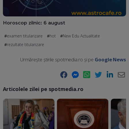
Horoscop zilnic: 6 august
examen titularizare
hot
New Edu Actualitate
rezultate titularizare
Urmărește știrile spotmedia.ro și pe
Google News
Facebook
Messenger
WhatsApp
Twitter
LinkedIn
E-
Articolele zilei pe spotmedia.ro
Ma