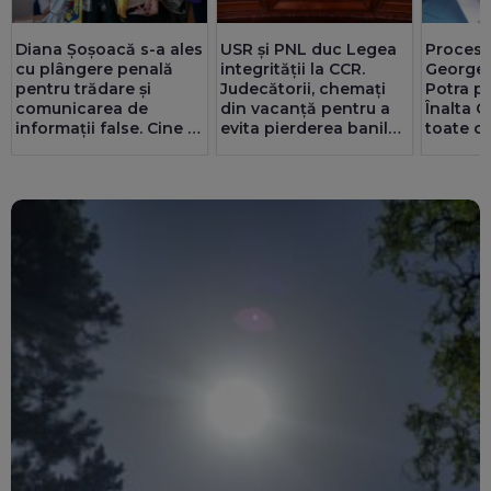
Diana Șoșoacă s-a ales
USR și PNL duc Legea
Procesul
cu plângere penală
integrității la CCR.
Georges
pentru trădare și
Judecătorii, chemați
Potra p
comunicarea de
din vacanță pentru a
Înalta C
informații false. Cine și
evita pierderea banilor
toate co
de ce o acuză
din PNRR