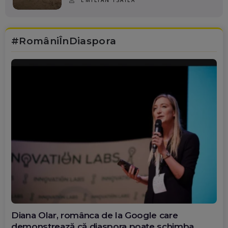
#RomâniÎnDiaspora
Diana Olar, românca de la Google care
demonstrează că diaspora poate schimba