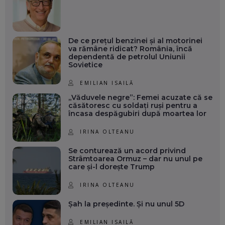
De ce prețul benzinei și al motorinei
va rămâne ridicat? România, încă
dependentă de petrolul Uniunii
Sovietice
EMILIAN ISAILĂ
„Văduvele negre”: Femei acuzate că se
căsătoresc cu soldați ruși pentru a
încasa despăgubiri după moartea lor
IRINA OLTEANU
Se conturează un acord privind
Strâmtoarea Ormuz – dar nu unul pe
care și-l dorește Trump
IRINA OLTEANU
Șah la președinte. Și nu unul 5D
EMILIAN ISAILĂ