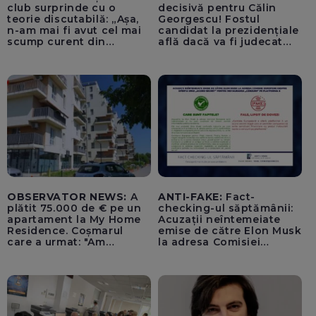
club surprinde cu o
decisivă pentru Călin
teorie discutabilă: „Așa,
Georgescu! Fostul
n-am mai fi avut cel mai
candidat la prezidențiale
scump curent din
află dacă va fi judecat
Uniunea Europeană”
pentru tentativă de
lovitură de stat
OBSERVATOR NEWS:
A
ANTI-FAKE:
Fact-
plătit 75.000 de € pe un
checking-ul săptămânii:
apartament la My Home
Acuzații neîntemeiate
Residence. Coșmarul
emise de către Elon Musk
care a urmat: "Am
la adresa Comisiei
început să tremur"
Europene despre oferta
unui „acord secret”
pentru instaurarea
„cenzurii” pe platforma X