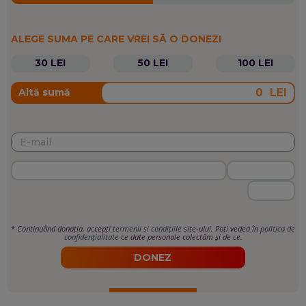
ALEGE SUMA PE CARE VREI SĂ O DONEZI
30 LEI
50 LEI
100 LEI
LEI
Altă sumă
*
Continuând donația, accepți
termenii si condițiile
site-ului. Poți vedea în
politica de
confidențialitate
ce date personale colectăm și de ce.
DONEZ