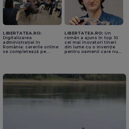
LIBERTATEA.RO:
LIBERTATEA.RO:
Un
Digitalizarea
român a ajuns în top 10
administrației în
cei mai inovatori tineri
România: cererile online
din lume cu o invenție
se completează pe
pentru oamenii care nu
calculatoarele de la
văd: „Are o misiune
ghișee
clară”