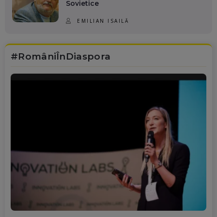
Sovietice
EMILIAN ISAILĂ
#RomâniÎnDiaspora