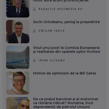
nimic este acum profund jenat
REDACȚIA SPOTMEDIA.RO
Sorin Grindeanu, șantaj la președinte
EMILIAN ISAILĂ
Visul unui post la Comisia Europeană
și realitatea din spatele ușilor închise
IRINA OLTEANU
Motive de optimism de la Bill Gates
De ce prețul benzinei și al motorinei
va rămâne ridicat? România, încă
dependentă de petrolul Uniunii