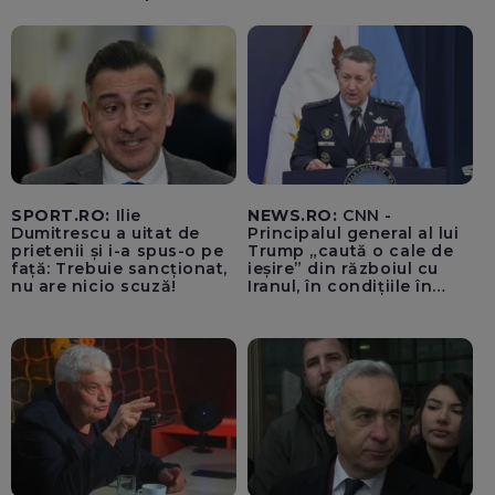
SPORT.RO:
Ilie
NEWS.RO:
CNN -
Dumitrescu a uitat de
Principalul general al lui
prietenii și i-a spus-o pe
Trump „caută o cale de
față: Trebuie sancționat,
ieșire” din războiul cu
nu are nicio scuză!
Iranul, în condițiile în
care opțiunile militare
ale SUA rămân limitate