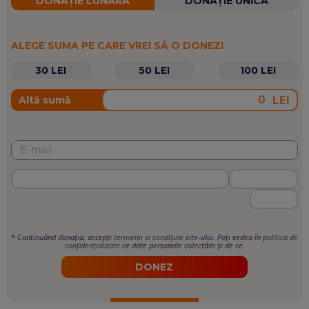
DONAȚIE LUNARĂ
DONAȚIE UNICĂ
ALEGE SUMA PE CARE VREI SĂ O DONEZI
30 LEI
50 LEI
100 LEI
LEI
Altă sumă
*
Continuând donația, accepți
termenii si condițiile
site-ului. Poți vedea în
politica de
confidențialitate
ce date personale colectăm și de ce.
DONEZ