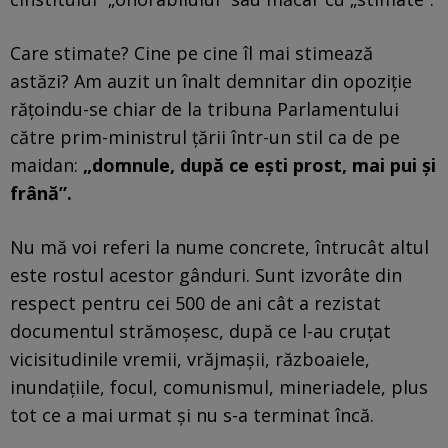
Care stimate? Cine pe cine îl mai stimează
astăzi? Am auzit un înalt demnitar din opoziție
rățoindu-se chiar de la tribuna Parlamentului
către prim-ministrul țării într-un stil ca de pe
maidan:
„domnule, după ce ești prost, mai pui și
frână”.
Nu mă voi referi la nume concrete, întrucât altul
este rostul acestor gânduri. Sunt izvorâte din
respect pentru cei 500 de ani cât a rezistat
documentul strămoșesc, după ce l-au cruțat
vicisitudinile vremii, vrăjmașii, războaiele,
inundațiile, focul, comunismul, mineriadele, plus
tot ce a mai urmat și nu s-a terminat încă.