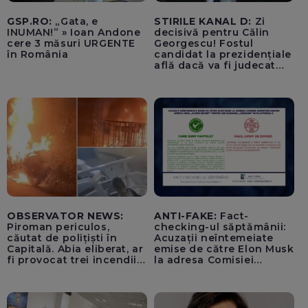
GSP.RO:
„Gata, e
STIRILE KANAL D:
Zi
INUMAN!” » Ioan Andone
decisivă pentru Călin
cere 3 măsuri URGENTE
Georgescu! Fostul
în România
candidat la prezidențiale
află dacă va fi judecat
pentru tentativă de
lovitură de stat
OBSERVATOR NEWS:
ANTI-FAKE:
Fact-
Piroman periculos,
checking-ul săptămânii:
căutat de polițiști în
Acuzații neîntemeiate
Capitală. Abia eliberat, ar
emise de către Elon Musk
fi provocat trei incendii
la adresa Comisiei
într-o noapte
Europene despre oferta
unui „acord secret”
pentru instaurarea
„cenzurii” pe platforma X