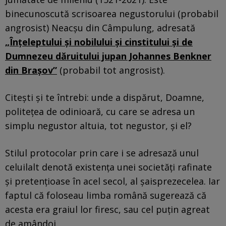
binecunoscută scrisoarea negustorului (probabil
angrosist) Neacșu din Câmpulung, adresată
„Înțeleptului și nobilului și cinstitului și de
Dumnezeu dăruitului jupan Johannes Benkner
din Brașov”
(probabil tot angrosist).
Citești și te întrebi: unde a dispărut, Doamne,
politețea de odinioară, cu care se adresa un
simplu negustor altuia, tot negustor, și el?
Stilul protocolar prin care i se adresază unul
celuilalt denotă existența unei societăți rafinate
și pretențioase în acel secol, al șaisprezecelea. Iar
faptul că foloseau limba română sugerează că
acesta era graiul lor firesc, sau cel puțin agreat
de amândoi.