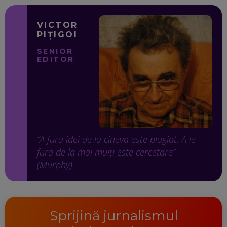
Ma
VICTOR
PIȚIGOI
SENIOR
EDITOR
“A fura idei de la cineva este plagiat. A le
fura de la mai mulți este cercetare”
(Murphy)
Sprijină jurnalismul