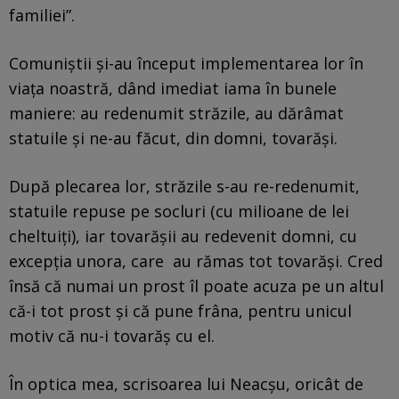
familiei”.
Comuniștii și-au început implementarea lor în
viața noastră, dând imediat iama în bunele
maniere: au redenumit străzile, au dărâmat
statuile și ne-au făcut, din domni, tovarăși.
După plecarea lor, străzile s-au re-redenumit,
statuile repuse pe socluri (cu milioane de lei
cheltuiți), iar tovarășii au redevenit domni, cu
excepția unora, care au rămas tot tovarăși. Cred
însă că numai un prost îl poate acuza pe un altul
că-i tot prost și că pune frâna, pentru unicul
motiv că nu-i tovarăș cu el.
În optica mea, scrisoarea lui Neacșu, oricât de