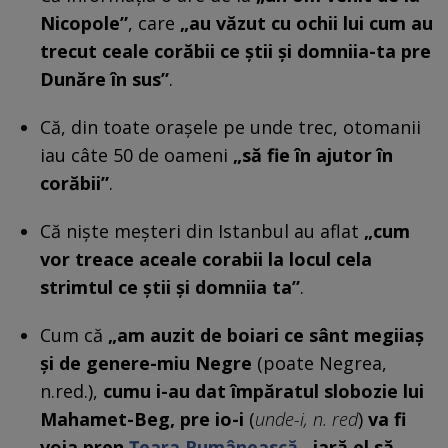
Nicopole”
, care
„au văzut
cu ochii lui cum au
trecut ceale corăbii ce știi și domniia-ta pre
Dunăre în sus”
.
Că, din toate orașele pe unde trec, otomanii
iau câte 50 de oameni
„să fie în ajutor în
corăbii”
.
Că niște meșteri din Istanbul au aflat
„cum
vor treace aceale corabii la locul cela
strimtul ce știi și domniia ta”
.
Cum că
„am auzit de boiari ce sânt megiiaș
și de genere-miu Negre
(poate Negrea,
n.red.),
cumu i-au dat împăratul slobozie lui
Mahamet-Beg, pre io-i
(
unde-i, n. red
)
va fi
voia pren
Țeara Rumânească
, iară el să