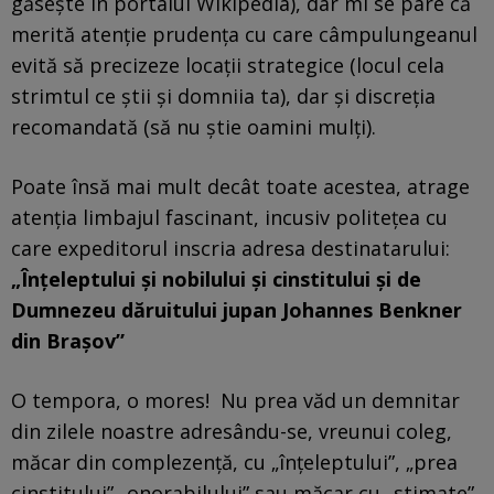
găsește în portalul Wikipedia), dar mi se pare că
merită atenție prudența cu care câmpulungeanul
evită să precizeze locații strategice (locul cela
strimtul ce știi și domniia ta), dar și discreția
recomandată (să nu știe oamini mulți).
Poate însă mai mult decât toate acestea, atrage
atenția limbajul fascinant, incusiv politețea cu
care expeditorul inscria adresa destinatarului:
„Înțeleptului și nobilului și cinstitului și de
Dumnezeu dăruitului jupan Johannes Benkner
din Brașov”
O tempora, o mores! Nu prea văd un demnitar
din zilele noastre adresându-se, vreunui coleg,
măcar din complezență, cu „înțeleptului”, „prea
cinstitului” „onorabilului” sau măcar cu „stimate”.