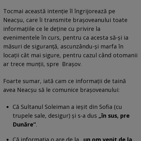
Tocmai această intenție îl îngrijorează pe
Neacșu, care îi transmite brașoveanului toate
informațiile ce le deține cu privire la
evenimentele în curs, pentru ca acesta să-și ia
măsuri de siguranță, ascunzându-și marfa în
locații cât mai sigure, pentru cazul când otomanii
ar trece munții, spre Brașov.
Foarte sumar, iată cam ce informații de taină
avea Neacșu să le comunice brașoveanului:
Că Sultanul Soleiman a ieșit din Sofia (cu
trupele sale, desigur) și s-a dus
„în sus, pre
Dunăre”
.
Că informația o are de la
„un om venit de la