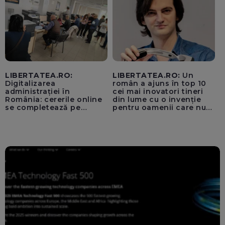
LIBERTATEA.RO:
LIBERTATEA.RO:
Un
Digitalizarea
român a ajuns în top 10
administrației în
cei mai inovatori tineri
România: cererile online
din lume cu o invenție
se completează pe
pentru oamenii care nu
calculatoarele de la
văd: „Are o misiune
ghișee
clară”