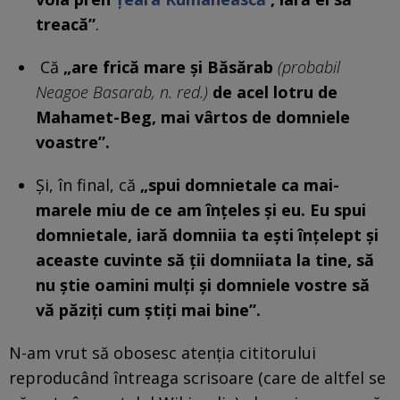
treacă”
.
Că
„are frică mare și Băsărab
(probabil
Neagoe Basarab, n. red.)
de acel lotru de
Mahamet-Beg, mai vârtos de domniele
voastre”.
Și, în final, că
„
spui domnietale ca mai-
marele miu de ce am înțeles și eu. Eu spui
domnietale, iară domniia ta ești înțelept și
aceaste cuvinte să ții domniiata la tine, să
nu știe oamini mulți și domniele vostre să
vă păziți cum știți mai bine”.
N-am vrut să obosesc atenția cititorului
reproducând întreaga scrisoare (care de altfel se