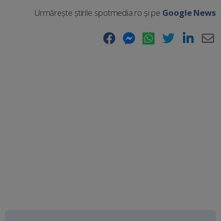
Urmărește știrile spotmedia.ro și pe
Google News
Facebook
Messenger
WhatsApp
Twitter
LinkedIn
E-
Ma