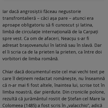
Iar dacă angrosiștii făceau negustorie
transfrontalieră – căci așa pare – atunci era
aproape obligatoriu să fi cunoscut și latina,
limbă de circulație internațională de la Carpați
spre vest. Ca om de afaceri, Neacșu s-ar fi
adresat brașoveanului în latină sau în slavă. Dar
el îi scria ca de la prieten la prieten, ca între doi
vorbitori de limba română.
Chiar dacă documentul este cel mai vechi text pe
care îl deținem redactat românește, nu înseamnă
că n-ar mai fi fost altele, înaintea lui, scrise tot în
limba noastră, dar pierdute. Din cronicile polone,
rezultă că jurământul rostit de Ștefan cel Mare la
Colomeea (1485) a fost scris în „valacchio”, adică