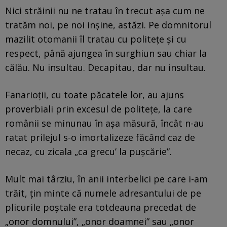
Nici străinii nu ne tratau în trecut așa cum ne
tratăm noi, pe noi inșine, astăzi. Pe domnitorul
mazilit otomanii îl tratau cu politețe și cu
respect, până ajungea în surghiun sau chiar la
călău. Nu insultau. Decapitau, dar nu insultau.
Fanarioții, cu toate păcatele lor, au ajuns
proverbiali prin excesul de politețe, la care
românii se minunau în așa măsură, încât n-au
ratat prilejul s-o imortalizeze făcând caz de
necaz, cu zicala „ca grecu’ la pușcărie”.
Mult mai târziu, în anii interbelici pe care i-am
trăit, țin minte că numele adresantului de pe
plicurile poștale era totdeauna precedat de
„onor domnului”, „onor doamnei” sau „onor