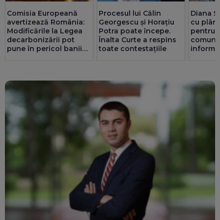
Comisia Europeană
Procesul lui Călin
Diana Ș
avertizează România:
Georgescu și Horațiu
cu plân
Modificările la Legea
Potra poate începe.
pentru t
decarbonizării pot
Înalta Curte a respins
comuni
pune în pericol banii
toate contestațiile
informaț
din PNRR
de ce o