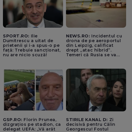
SPORT.RO:
Ilie
NEWS.RO:
Incidentul cu
Dumitrescu a uitat de
drona de pe aeroportul
prietenii și i-a spus-o pe
din Leipzig, calificat
față: Trebuie sancționat,
drept „atac hibrid”.
nu are nicio scuză!
Temeri că Rusia se va
amesteca în alegerile din
Germania. Un oficial
neagă informațiile că
avioanele ucrainene din
apropierea dronei ar fi
fost încărcate cu muniție
GSP.RO:
Florin Prunea,
STIRILE KANAL D:
Zi
dizgrațios pe stadion, ca
decisivă pentru Călin
delegat UEFA: „Vă arăt
Georgescu! Fostul