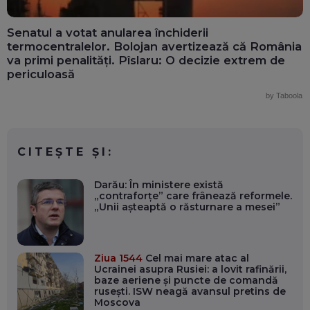
Senatul a votat anularea închiderii
termocentralelor. Bolojan avertizează că România
va primi penalități. Pîslaru: O decizie extrem de
periculoasă
by Taboola
CITEȘTE ȘI:
Darău: În ministere există
„contraforțe” care frânează reformele.
„Unii așteaptă o răsturnare a mesei”
Ziua 1544
Cel mai mare atac al
Ucrainei asupra Rusiei: a lovit rafinării,
baze aeriene și puncte de comandă
rusești. ISW neagă avansul pretins de
Moscova