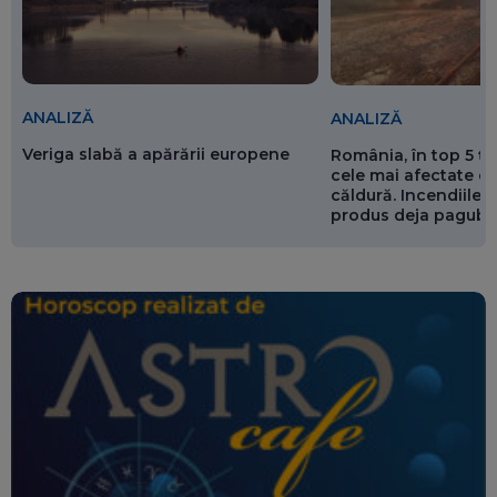
ANALIZĂ
ANALIZĂ
Veriga slabă a apărării europene
România, în top 5 ț
cele mai afectate de
căldură. Incendiile ș
produs deja pagube
miliarde de euro