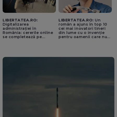
LIBERTATEA.RO:
LIBERTATEA.RO:
Un
Digitalizarea
român a ajuns în top 10
administrației în
cei mai inovatori tineri
România: cererile online
din lume cu o invenție
se completează pe
pentru oamenii care nu
calculatoarele de la
văd: „Are o misiune
ghișee
clară”