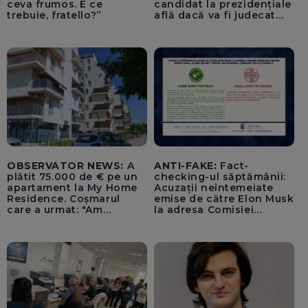
ceva frumos. E ce
candidat la prezidențiale
trebuie, fratello?”
află dacă va fi judecat
pentru tentativă de
lovitură de stat
OBSERVATOR NEWS:
A
ANTI-FAKE:
Fact-
plătit 75.000 de € pe un
checking-ul săptămânii:
apartament la My Home
Acuzații neîntemeiate
Residence. Coșmarul
emise de către Elon Musk
care a urmat: "Am
la adresa Comisiei
început să tremur"
Europene despre oferta
unui „acord secret”
pentru instaurarea
„cenzurii” pe platforma X