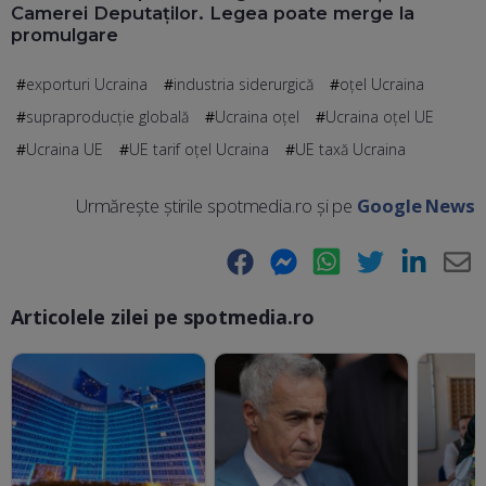
Camerei Deputaților. Legea poate merge la
promulgare
exporturi Ucraina
industria siderurgică
oțel Ucraina
supraproducție globală
Ucraina oțel
Ucraina oțel UE
Ucraina UE
UE tarif oțel Ucraina
UE taxă Ucraina
Urmărește știrile spotmedia.ro și pe
Google News
Facebook
Messenger
WhatsApp
Twitter
LinkedIn
E-
Articolele zilei pe spotmedia.ro
Ma