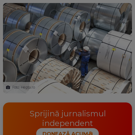
Ma
Foto: Hepta.ro
Sprijină jurnalismul
independent
DONEAZĂ ACUM