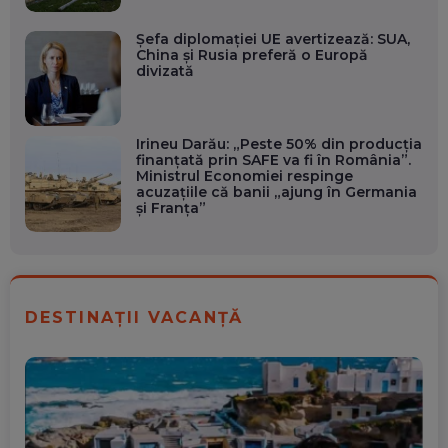
Șefa diplomației UE avertizează: SUA,
China și Rusia preferă o Europă
divizată
Irineu Darău: „Peste 50% din producția
finanțată prin SAFE va fi în România”.
Ministrul Economiei respinge
acuzațiile că banii „ajung în Germania
și Franța”
DESTINAȚII VACANȚĂ