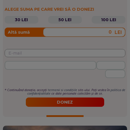
ALEGE SUMA PE CARE VREI SĂ O DONEZI
30 LEI
50 LEI
100 LEI
LEI
Altă sumă
*
Continuând donația, accepți
termenii si condițiile
site-ului. Poți vedea în
politica de
confidențialitate
ce date personale colectăm și de ce.
DONEZ