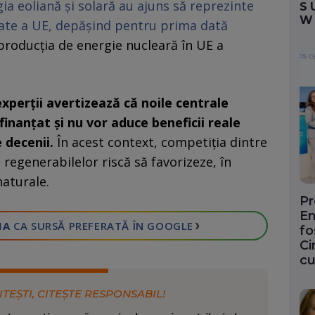
ia eoliană şi solară au ajuns să reprezinte
S
W
tate a UE, depăşind pentru prima dată
, producţia de energie nucleară în UE a
experţii avertizează că noile centrale
inanţat şi nu vor aduce beneficii reale
 decenii.
În acest context, competiţia dintre
i regenerabilelor riscă să favorizeze, în
naturale.
Pr
En
›
IA
CA SURSĂ PREFERATĂ
ÎN GOOGLE
fo
Ci
cu
ITEȘTI, CITEȘTE RESPONSABIL!