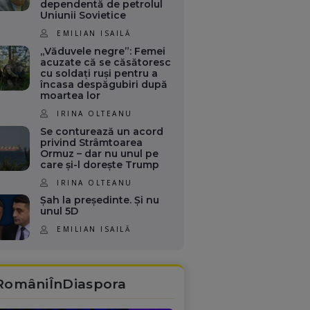
dependentă de petrolul
Uniunii Sovietice
EMILIAN ISAILĂ
„Văduvele negre”: Femei
acuzate că se căsătoresc
cu soldați ruși pentru a
încasa despăgubiri după
moartea lor
IRINA OLTEANU
Se conturează un acord
privind Strâmtoarea
Ormuz – dar nu unul pe
care și-l dorește Trump
IRINA OLTEANU
Șah la președinte. Și nu
unul 5D
EMILIAN ISAILĂ
RomâniÎnDiaspora