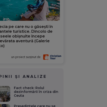
ecia pe care nu o găsești în
iantele turistice. Dincolo de
aseele obișnuite începe
evărata aventură (Galerie
to)
un proiect susținut de
PINII ȘI ANALIZE
Fact check: Rolul
dezinformării în criza din
Ceuta
Președintele care nu se