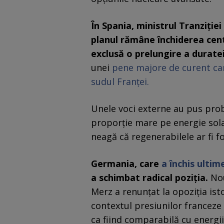
În Spania, ministrul Tranziţie
planul rămâne închiderea cent
exclusă o prelungire a durate
unei
pene majore de curent car
sudul Franţei.
Unele voci externe au pus proble
proporţie mare pe energie solar
neagă că regenerabilele ar fi f
Germania, care
a închis ultim
a schimbat radical poziţia.
Nou
Merz a renunţat la opoziţia isto
contextul presiunilor franceze 
ca fiind comparabilă cu energii