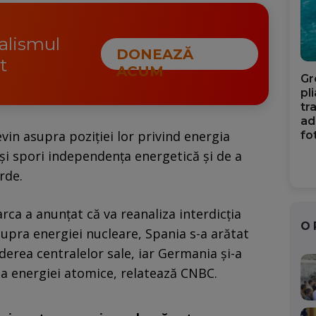
nalismul
DONEAZĂ
t
ACUM
Gr
pl
tr
ad
in asupra poziţiei lor privind energia
fo
-şi spori independenţa energetică şi de a
rde.
ca a anunţat că va reanaliza interdicţia
O
upra energiei nucleare, Spania s-a arătat
iderea centralelor sale, iar Germania şi-a
rea energiei atomice, relatează CNBC.