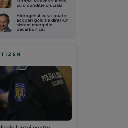
Europa. Va avea succes
cu o condiție crucială
Hidrogenul curat poate
acoperi golurile dintr-un
sistem energetic
decarbonizat
ITIZEN
lisele luptei pentru