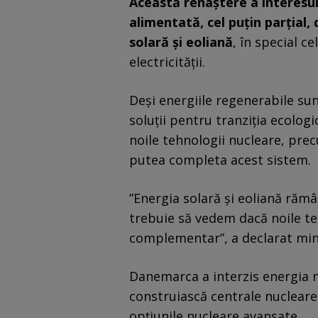
Această renaştere a interesul
alimentată, cel puţin parţial,
solară şi eoliană
, în special c
electricităţii.
Deşi energiile regenerabile sun
soluţii pentru tranziţia ecolog
noile tehnologii nucleare, pre
putea completa acest sistem.
”Energia solară şi eoliană rămâ
trebuie să vedem dacă noile te
complementar”, a declarat mini
Danemarca a interzis energia n
construiască centrale nucleare 
opţiunile nucleare avansate.