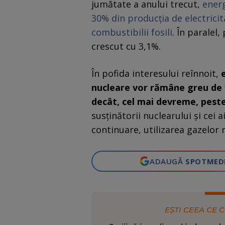
jumătate a anului trecut,
energ
30% din producţia de electrici
combustibilii fosili
. În paralel
crescut cu 3,1%.
În pofida interesului reînnoit,
nucleare vor rămâne greu de f
decât, cel mai devreme, peste
susţinătorii nuclearului şi cei a
continuare, utilizarea gazelor 
ADAUGĂ
SPOTMED
EȘTI CEEA CE C