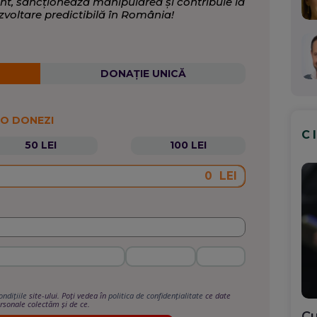
nt, sancționează manipularea și contribuie la
zvoltare predictibilă în România!
DONAȚIE UNICĂ
 O DONEZI
C
50 LEI
100 LEI
LEI
ondițiile
site-ului. Poți vedea în
politica de confidențialitate
ce date
rsonale colectăm și de ce.
Cu