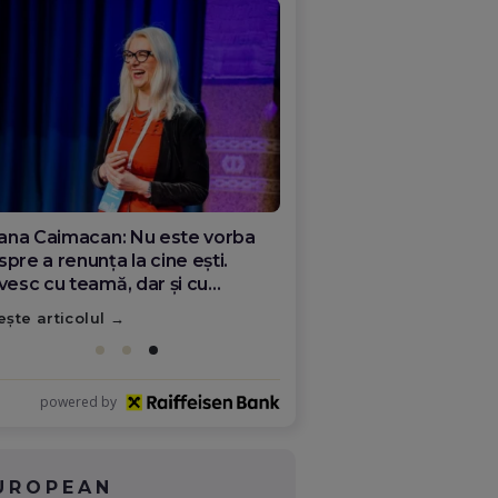
ana Olar, românca de la Google
re demonstrează că diaspora
ate schimba România
ește articolul
powered by
UROPEAN