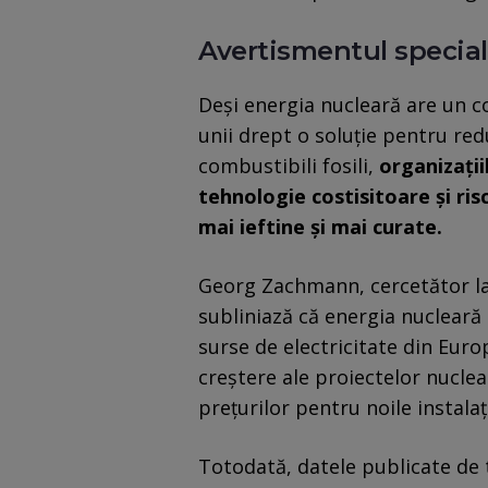
Avertismentul speciali
Deşi energia nucleară are un c
unii drept o soluţie pentru red
combustibili fosili,
organizaţii
tehnologie costisitoare şi ris
mai ieftine şi mai curate.
Georg Zachmann, cercetător la 
subliniază că energia nucleară
surse de electricitate din Euro
creştere ale proiectelor nuclea
preţurilor pentru noile instalaţi
Totodată, datele publicate de 