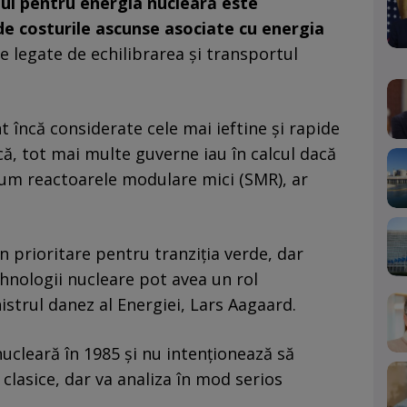
ui pentru energia nucleară este
 de costurile ascunse asociate cu energia
ele legate de echilibrarea şi transportul
t încă considerate cele mai ieftine şi rapide
ică, tot mai multe guverne iau în calcul dacă
cum reactoarele modulare mici (SMR), ar
n prioritare pentru tranziţia verde, dar
hnologii nucleare pot avea un rol
strul danez al Energiei, Lars Aagaard.
ucleară în 1985 şi nu intenţionează să
clasice, dar va analiza în mod serios