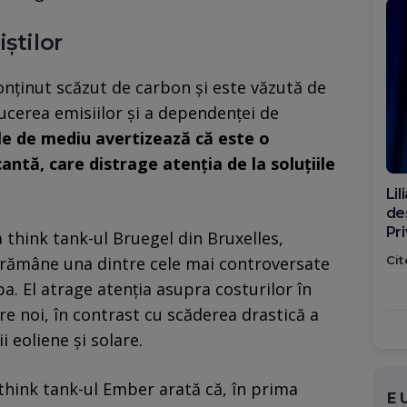
știlor
onţinut scăzut de carbon şi este văzută de
ucerea emisiilor şi a dependenţei de
le de mediu avertizează că este o
cantă, care distrage atenţia de la soluţiile
Di
ca
po
think tank-ul Bruegel din Bruxelles,
Cit
 rămâne una dintre cele mai controversate
pa. El atrage atenţia asupra costurilor în
re noi, în contrast cu scăderea drastică a
i eoliene şi solare.
think tank-ul Ember arată că, în prima
E