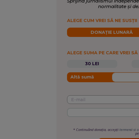
Sprijină jurnalismul independe
normalitate și de
ALEGE CUM VREI SĂ NE SUSȚII
DONAȚIE LUNARĂ
ALEGE SUMA PE CARE VREI SĂ
30 LEI
Altă sumă
*
Continuând donația, accepți
termenii si c
pe