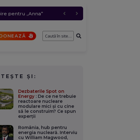
 grindină de până la 4
i a participat la un
bire pentru „Anna”
t comis de un elev
DONEAZĂ
ITEȘTE ȘI:
Dezbaterile Spot on
Energy
: De ce ne trebuie
reactoare nucleare
modulare mici și cu cine
să le construim? Ce spun
experții
România, hub pentru
energia nucleară. Interviu
cu William Magwood,