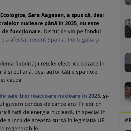
i Ecologice, Sara Aagesen, a spus că, deşi
ralelor nucleare până în 2035, nu este
i de funcţionare.
Discuţiile vin pe fondul
e a afectat recent Spania, Portugalia şi
ma fiabilităţii reţelei electrice bazate în
ă şi eoliană, deşi autorităţile spaniole
ost cauza.
ele sale trei reactoare nucleare în 2023
, şi-
l guvern condus de cancelarul Friedrich
rică faţă de energia nucleară, în special în
#
de a include această sursă în legislaţia UE
le regenerabile.