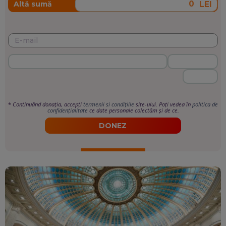
LEI
Altă sumă
*
Continuând donația, accepți
termenii si condițiile
site-ului. Poți vedea în
politica de
confidențialitate
ce date personale colectăm și de ce.
DONEZ