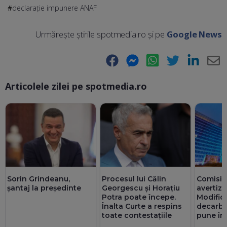
declarație impunere ANAF
Urmărește știrile spotmedia.ro și pe
Google News
Facebook
Messenger
WhatsApp
Twitter
LinkedIn
E-
Articolele zilei pe spotmedia.ro
Ma
Sorin Grindeanu,
Procesul lui Călin
Comisia
șantaj la președinte
Georgescu și Horațiu
avertiz
Potra poate începe.
Modifică
Înalta Curte a respins
decarbo
toate contestațiile
pune în 
din PN