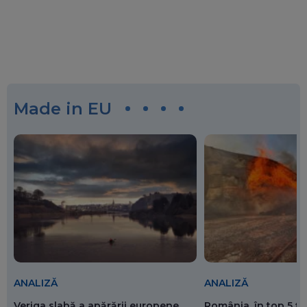
Made in EU
ANALIZĂ
ANALIZĂ
Veriga slabă a apărării europene
România, în top 5 ț