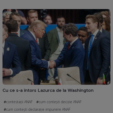
Cu ce s-a întors Lazurca de la Washington
contestații ANAF
cum contești decizie ANAF
cum contești declarație impunere ANAF