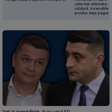
cele mai afectate de
căldură. Incendiile ș
produs deja pagube
miliarde de euro
Șah la președinte. Și nu unul 5D