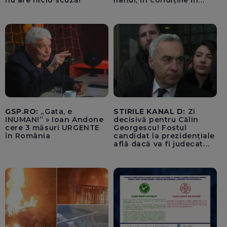
nu are nicio scuză!
Iranul, în condițiile în
care opțiunile militare
ale SUA rămân limitate
GSP.RO:
„Gata, e
STIRILE KANAL D:
Zi
INUMAN!” » Ioan Andone
decisivă pentru Călin
cere 3 măsuri URGENTE
Georgescu! Fostul
în România
candidat la prezidențiale
află dacă va fi judecat
pentru tentativă de
lovitură de stat