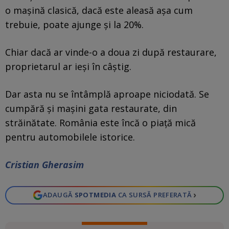
o maşină clasică, dacă este aleasă aşa cum
trebuie, poate ajunge şi la 20%.
Chiar dacă ar vinde-o a doua zi după restaurare,
proprietarul ar ieşi în câştig.
Dar asta nu se întâmplă aproape niciodată. Se
cumpără şi maşini gata restaurate, din
străinătate. România este încă o piaţă mică
pentru automobilele istorice.
Cristian Gherasim
›
ADAUGĂ
SPOTMEDIA
CA SURSĂ PREFERATĂ