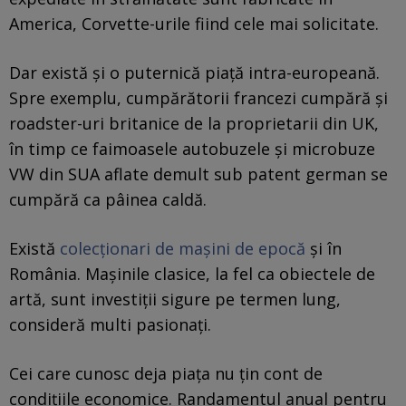
America, Corvette-urile fiind cele mai solicitate.
Dar există şi o puternică piaţă intra-europeană.
Spre exemplu, cumpărătorii francezi cumpără și
roadster-uri britanice de la proprietarii din UK,
în timp ce faimoasele autobuzele şi microbuze
VW din SUA aflate demult sub patent german se
cumpără ca pâinea caldă.
Există
colecţionari de maşini de epocă
şi în
România. Maşinile clasice, la fel ca obiectele de
artă, sunt investiţii sigure pe termen lung,
consideră multi pasionaţi.
Cei care cunosc deja piaţa nu ţin cont de
condiţiile economice. Randamentul anual pentru