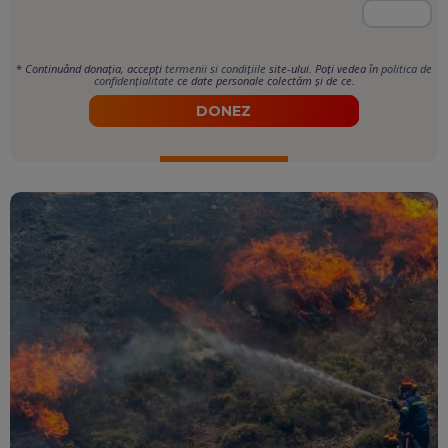
*
Continuând donația, accepți
termenii si condițiile
site-ului. Poți vedea în
politica de
confidențialitate
ce date personale colectăm și de ce.
DONEZ