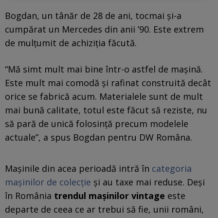
Bogdan, un tânăr de 28 de ani, tocmai şi-a
cumpărat un Mercedes din anii ’90. Este extrem
de mulţumit de achiziţia făcută.
“Mă simt mult mai bine într-o astfel de maşină.
Este mult mai comodă şi rafinat construită decât
orice se fabrică acum. Materialele sunt de mult
mai bună calitate, totul este făcut să reziste, nu
să pară de unică folosinţă precum modelele
actuale”, a spus Bogdan pentru DW Româna.
Maşinile din acea perioadă intră în
categoria
maşinilor de colecţie
şi au taxe mai reduse. Deşi
în România
trendul maşinilor vintage
este
departe de ceea ce ar trebui să fie, unii români,