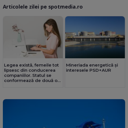
Articolele zilei pe spotmedia.ro
Ma
Legea există, femeile tot
Mineriada energetică și
lipsesc din conducerea
interesele PSD+AUR
companiilor. Statul se
conformează de două ori
mai bine decât privatul.
25 de consilii au doar
bărbați