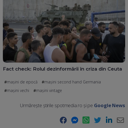
Fact check: Rolul dezinformării în criza din Ceuta
maşini de epocă
maşini second hand Germania
maşini vechi
maşini vintage
Urmărește știrile spotmedia.ro și pe
Google News
Facebook
Messenger
WhatsApp
Twitter
LinkedIn
E-