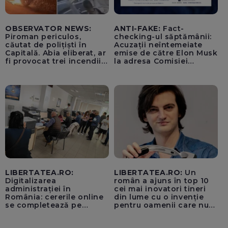
OBSERVATOR NEWS:
ANTI-FAKE:
Fact-
Piroman periculos,
checking-ul săptămânii:
căutat de polițiști în
Acuzații neîntemeiate
Capitală. Abia eliberat, ar
emise de către Elon Musk
fi provocat trei incendii
la adresa Comisiei
într-o noapte
Europene despre oferta
unui „acord secret”
pentru instaurarea
„cenzurii” pe platforma X
LIBERTATEA.RO:
LIBERTATEA.RO:
Un
Digitalizarea
român a ajuns în top 10
administrației în
cei mai inovatori tineri
România: cererile online
din lume cu o invenție
se completează pe
pentru oamenii care nu
calculatoarele de la
văd: „Are o misiune
ghișee
clară”