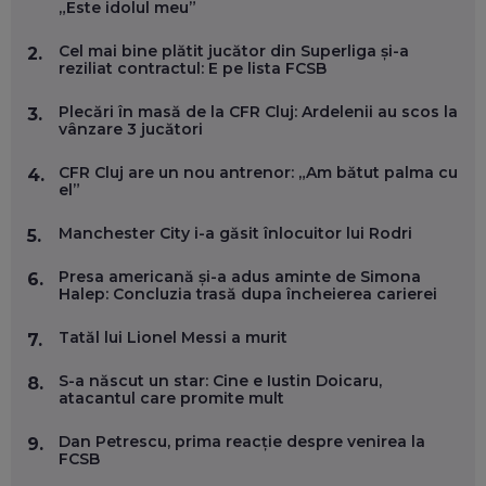
„Este idolul meu”
SE VA SCHIMBA MUNCA, ÎN URMĂTORII ANI
EP. 58
Cel mai bine plătit jucător din Superliga și-a
2.
reziliat contractul: E pe lista FCSB
MARIUS PAȘCULEA, COFONDATOR AL KULTH: CUM
FOLOSEȘTI TEHNOLOGIA CA SĂ ÎȚI DESCHIZI DRUMUL
Plecări în masă de la CFR Cluj: Ardelenii au scos la
3.
CĂTRE ARTĂ, LA NIVEL GLOBAL
vânzare 3 jucători
EP. 57
CFR Cluj are un nou antrenor: „Am bătut palma cu
4.
el”
ANDREI AVĂDANEI, BIT SENTINEL: CUM ÎȚI PROTEJEZI
EFICIENT VIAȚA ONLINE. ȘI CARE SUNT PRIMII PAȘI ÎNTR-O
Manchester City i-a găsit înlocuitor lui Rodri
5.
CARIERĂ DE „HACKER CU PERMIS”
EP. 56
Presa americană și-a adus aminte de Simona
6.
Halep: Concluzia trasă dupa încheierea carierei
DOINA VÎLCEANU, CONTENTSPEED: VREI SUCCES ONLINE?
ÎNVAȚĂ AEO ȘI GEO!
Tatăl lui Lionel Messi a murit
7.
EP. 55
S-a născut un star: Cine e Iustin Doicaru,
8.
atacantul care promite mult
OLIVIU MATEI, HOLISUN: SOFTWARE DE LA CLUJ PENTRU
WASHINGTON, OCHELARI INTELIGENȚI ȘI FERME
Dan Petrescu, prima reacție despre venirea la
9.
VERTICALE FĂRĂ PĂMÂNT
FCSB
EP. 54