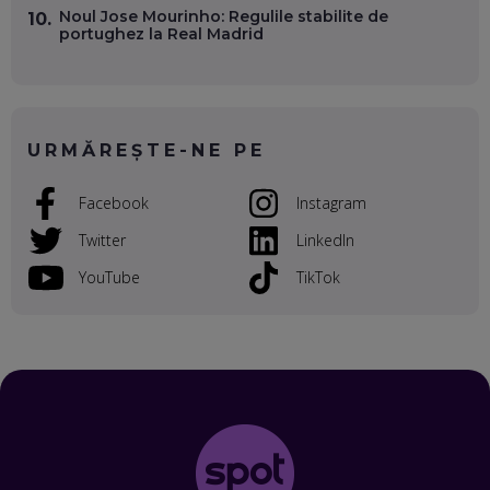
Noul Jose Mourinho: Regulile stabilite de
10.
portughez la Real Madrid
VALENTIN VANCEA, CEO AL PATRIA BANK: AUTOMATIZĂM
PROCESE, DAR CE FACEM CÂND PICĂ BAZA DE DATE, LA
INSTITUȚIILE STATULUI?
EP. 53
URMĂREȘTE-NE PE
VOICU OPREAN (AROBS): CUM CONSTRUIEȘTI O COMPANIE
GLOBALĂ, FĂRĂ SĂ PIERZI LEGĂTURA CU COMUNITATEA
TA LOCALĂ - ȘI CE SĂ DAI ÎNAPOI
Facebook
Instagram
EP. 52
Twitter
LinkedIn
ROBERT GRAUR, FOMO: SPEAKERUL PE SCENĂ, INVITATUL
ÎN SALĂ, DAR ÎNVĂȚĂM UNII DE LA CEILALȚI. VIN JASON
YouTube
TikTok
DERULO, STEVEN BARTLETT ȘI ALȚI PESTE 60 DE
ANTREPRENORI
EP. 51
RADU MOȚOC, TECHSOUP: O TREIME DINTRE
PARTICIPANȚII LA DEZBATERILE DE PE REȚELE SOCIALE
ȚIPĂ, CU FEȚELE ACOPERITE. CUM ÎNVĂȚĂM SĂ DISCUTĂM
ȘI SĂ DECIDEM
EP. 50
CRISTIAN CHINA BIRTA, KOOPERATIVA 2.0: CUM ÎȚI FACI