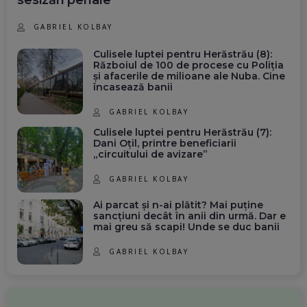
sesizări penale
GABRIEL KOLBAY
Culisele luptei pentru Herăstrău (8):
Războiul de 100 de procese cu Poliția
și afacerile de milioane ale Nuba. Cine
încasează banii
GABRIEL KOLBAY
Culisele luptei pentru Herăstrău (7):
Dani Oțil, printre beneficiarii
„circuitului de avizare”
GABRIEL KOLBAY
Ai parcat și n-ai plătit? Mai puține
sancțiuni decât în anii din urmă. Dar e
mai greu să scapi! Unde se duc banii
GABRIEL KOLBAY