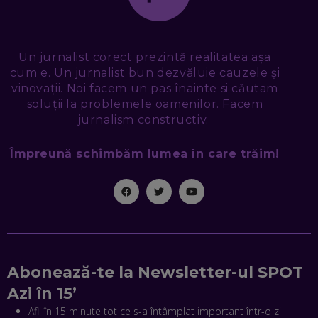
PROMOVAREA ONLINE. 3 PAȘI CA SĂ RECUNOȘTI „ȚEPARII”
DIN MARKETINGUL DIGITAL
EP. 49
Un jurnalist corect prezintă realitatea așa
TUDOR MIHĂILESCU, FRESHFUL BY EMAG: MAGAZINUL
cum e. Un jurnalist bun dezvăluie cauzele și
VIITORULUI NU ARE TRILIOANE DE PRODUSE. DAR ARE
vinovații. Noi facem un pas înainte si căutam
EXACT CE ÎȚI DOREȘTI
EP. 48
soluții la problemele oamenilor. Facem
jurnalism constructiv.
EDUARD DUMITRAȘCU, ASOCIAȚIA ROMÂNĂ PENTRU
SMART CITY: CUM SE NAȘTE UN ORAȘ INTELIGENT. CE „NU
Împreună schimbăm lumea în care trăim!
PUȘCĂ” LA NOI. ÎN CE DEȘERT SE CONSTRUIEȘTE CEL MAI
MARE „ORAȘ COGNITIV” DIN ISTORIE
EP. 47
NICOLAE ȚIBRIGAN, DIGITAL FORENSIC TEAM: CUM ÎȚI DAI
SEAMA CĂ CINEVA ÎNCEARCĂ SĂ TE MANIPULEZE, ONLINE.
CE-AM ÎNVĂȚAT DIN EPISODUL GEORGESCU
EP. 46
Abonează-te la Newsletter-ul SPOT
MIHAI CEPOI, JOBFUL: SCHIMBĂM MODUL ÎN CARE APLICI
Azi în 15’
LA JOB! CUM DEMONSTREZI ABILITĂȚI ȘI CÂȘTIGI PREMII
Afli în 15 minute tot ce s-a întâmplat important într-o zi
EP. 45