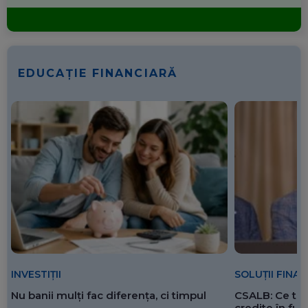
EDUCAȚIE FINANCIARĂ
SOLUȚII FINA
INVESTIȚII
CSALB: Ce tre
Nu banii mulți fac diferența, ci timpul
credite în f