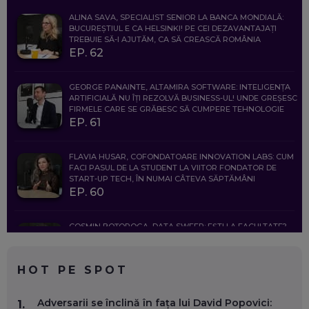
ALINA SAVA, SPECIALIST SENIOR LA BANCA MONDIALĂ:
BUCUREȘTIUL E CA HELSINKI! PE CEI DEZAVANTAJAȚI
TREBUIE SĂ-I AJUTĂM, CA SĂ CREASCĂ ROMÂNIA
EP. 62
GEORGE PANAINTE, ALTAMIRA SOFTWARE: INTELIGENȚA
ARTIFICIALĂ NU ÎȚI REZOLVĂ BUSINESS-UL! UNDE GREȘESC
FIRMELE CARE SE GRĂBESC SĂ CUMPERE TEHNOLOGIE
EP. 61
FLAVIA HUSAR, COFONDATOARE INNOVATION LABS: CUM
FACI PASUL DE LA STUDENT LA VIITOR FONDATOR DE
START-UP TECH, ÎN NUMAI CÂTEVA SĂPTĂMÂNI
EP. 60
COSMIN BOȚOROGA, DATA SWEEP: EȘTI LA FACULTATE?
CE SĂ FOLOSEȘTI, CÂND ÎȚI TREBUIE CEVA MAI PRECIS CA
CHATGPT
EP. 59
HOT PE SPOT
MARIO GHENEA, COFONDATOR WORKFLOW TIME: CUM
Adversarii se înclină în fața lui David Popovici:
1.
FOLOSEȘTI TEHNOLOGIA CA SĂ FII MAI BUN LA JOB. ȘI CUM