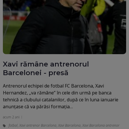
Xavi rămâne antrenorul
Barcelonei - presă
Antrenorul echipei de fotbal FC Barcelona, Xavi
Hernandez, „va rămâne” în cele din urmă pe banca
tehnică a clubului catalanilor, după ce în luna ianuarie
anunţase că va părăsi formaţia…
acum 2 ani
fotbal
,
Xavi antrenor Barcelona
,
Xavi Barcelona
,
Xavi Barcelona antrenor