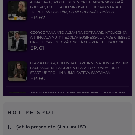
ALINA SAVA, SPECIALIST SENIOR LA BANCA MONDIALĂ:
BUCUREȘTIUL E CA HELSINKI! PE CEI DEZAVANTAJAȚI
TREBUIE SĂ-I AJUTĂM, CA SĂ CREASCĂ ROMÂNIA
EP. 62
GEORGE PANAINTE, ALTAMIRA SOFTWARE: INTELIGENȚA
ARTIFICIALĂ NU ÎȚI REZOLVĂ BUSINESS-UL! UNDE GREȘESC
FIRMELE CARE SE GRĂBESC SĂ CUMPERE TEHNOLOGIE
EP. 61
FLAVIA HUSAR, COFONDATOARE INNOVATION LABS: CUM
FACI PASUL DE LA STUDENT LA VIITOR FONDATOR DE
START-UP TECH, ÎN NUMAI CÂTEVA SĂPTĂMÂNI
EP. 60
COSMIN BOȚOROGA, DATA SWEEP: EȘTI LA FACULTATE?
CE SĂ FOLOSEȘTI, CÂND ÎȚI TREBUIE CEVA MAI PRECIS CA
CHATGPT
EP. 59
HOT PE SPOT
MARIO GHENEA, COFONDATOR WORKFLOW TIME: CUM
Șah la președinte. Și nu unul 5D
1.
FOLOSEȘTI TEHNOLOGIA CA SĂ FII MAI BUN LA JOB. ȘI CUM
SE VA SCHIMBA MUNCA, ÎN URMĂTORII ANI