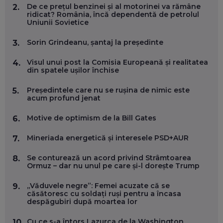
De ce prețul benzinei și al motorinei va rămâne
EP. 58
2.
ridicat? România, încă dependentă de petrolul
Uniunii Sovietice
MARIUS PAȘCULEA, COFONDATOR AL KULTH: CUM
FOLOSEȘTI TEHNOLOGIA CA SĂ ÎȚI DESCHIZI DRUMUL
Sorin Grindeanu, șantaj la președinte
3.
CĂTRE ARTĂ, LA NIVEL GLOBAL
EP. 57
Visul unui post la Comisia Europeană și realitatea
4.
din spatele ușilor închise
ANDREI AVĂDANEI, BIT SENTINEL: CUM ÎȚI PROTEJEZI
Președintele care nu se rușina de nimic este
5.
EFICIENT VIAȚA ONLINE. ȘI CARE SUNT PRIMII PAȘI ÎNTR-O
acum profund jenat
CARIERĂ DE „HACKER CU PERMIS”
EP. 56
Motive de optimism de la Bill Gates
6.
DOINA VÎLCEANU, CONTENTSPEED: VREI SUCCES ONLINE?
Mineriada energetică și interesele PSD+AUR
7.
ÎNVAȚĂ AEO ȘI GEO!
EP. 55
Se conturează un acord privind Strâmtoarea
8.
Ormuz – dar nu unul pe care și-l dorește Trump
OLIVIU MATEI, HOLISUN: SOFTWARE DE LA CLUJ PENTRU
„Văduvele negre”: Femei acuzate că se
9.
WASHINGTON, OCHELARI INTELIGENȚI ȘI FERME
căsătoresc cu soldați ruși pentru a încasa
VERTICALE FĂRĂ PĂMÂNT
despăgubiri după moartea lor
EP. 54
Cu ce s-a întors Lazurca de la Washington
10.