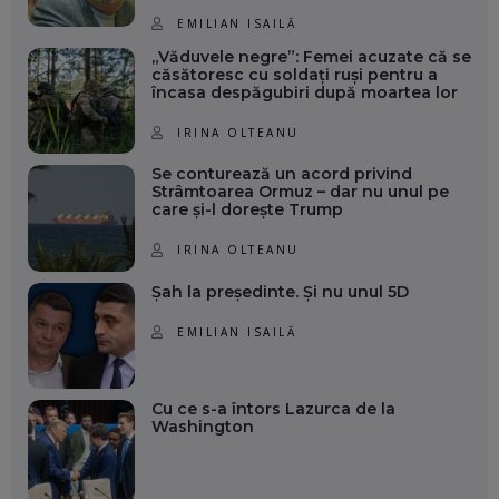
EMILIAN ISAILĂ
„Văduvele negre”: Femei acuzate că se
căsătoresc cu soldați ruși pentru a
încasa despăgubiri după moartea lor
IRINA OLTEANU
Se conturează un acord privind
Strâmtoarea Ormuz – dar nu unul pe
care și-l dorește Trump
IRINA OLTEANU
Șah la președinte. Și nu unul 5D
EMILIAN ISAILĂ
Cu ce s-a întors Lazurca de la
Washington