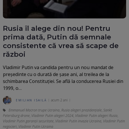
Rusia îl alege din nou! Pentru
prima dată, Putin dă semnale
consistente că vrea să scape de
război
Vladimir Putin va candida pentru un nou mandat de
președinte cu o durată de șase ani, al treilea de la
schimbarea Constituției. Se află la conducerea Rusiei din
1999, o…
acum 2 ani
EMILIAN ISAILĂ
Emmanuel Macron trupe Ucraina
,
Rusia alegeri prezidențiale
,
Sankt
Petersburg drone
,
Vladimir Putin alegeri 2024
,
Vladimir Putin alegeri Rusia
,
Vladimir Putin garanții securitate
,
Vladimir Putin invazie Ucraina
,
Vladimir Putin
negocieri
,
Vladimir Putin Ucraina