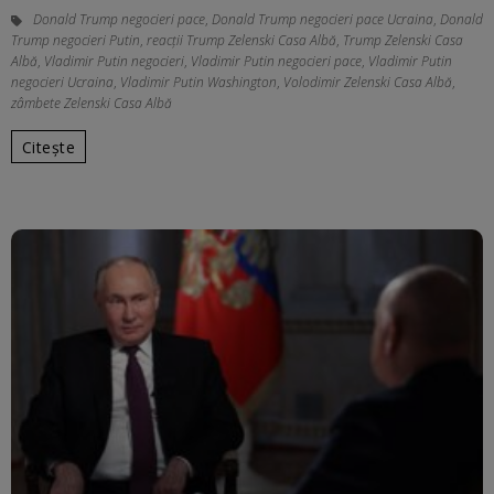
Donald Trump negocieri pace
,
Donald Trump negocieri pace Ucraina
,
Donald
Trump negocieri Putin
,
reacții Trump Zelenski Casa Albă
,
Trump Zelenski Casa
Albă
,
Vladimir Putin negocieri
,
Vladimir Putin negocieri pace
,
Vladimir Putin
negocieri Ucraina
,
Vladimir Putin Washington
,
Volodimir Zelenski Casa Albă
,
zâmbete Zelenski Casa Albă
Citește