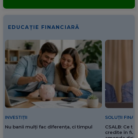
EDUCAȚIE FINANCIARĂ
SOLUȚII FINA
INVESTIȚII
CSALB: Ce tre
Nu banii mulți fac diferența, ci timpul
credite în f
amenda dată 