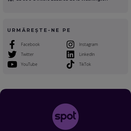
VALENTIN VANCEA, CEO AL PATRIA BANK: AUTOMATIZĂM
PROCESE, DAR CE FACEM CÂND PICĂ BAZA DE DATE, LA
INSTITUȚIILE STATULUI?
EP. 53
URMĂREȘTE-NE PE
VOICU OPREAN (AROBS): CUM CONSTRUIEȘTI O COMPANIE
GLOBALĂ, FĂRĂ SĂ PIERZI LEGĂTURA CU COMUNITATEA
Facebook
Instagram
TA LOCALĂ - ȘI CE SĂ DAI ÎNAPOI
EP. 52
Twitter
LinkedIn
ROBERT GRAUR, FOMO: SPEAKERUL PE SCENĂ, INVITATUL
YouTube
TikTok
ÎN SALĂ, DAR ÎNVĂȚĂM UNII DE LA CEILALȚI. VIN JASON
DERULO, STEVEN BARTLETT ȘI ALȚI PESTE 60 DE
ANTREPRENORI
EP. 51
RADU MOȚOC, TECHSOUP: O TREIME DINTRE
PARTICIPANȚII LA DEZBATERILE DE PE REȚELE SOCIALE
ȚIPĂ, CU FEȚELE ACOPERITE. CUM ÎNVĂȚĂM SĂ DISCUTĂM
ȘI SĂ DECIDEM
EP. 50
CRISTIAN CHINA BIRTA, KOOPERATIVA 2.0: CUM ÎȚI FACI
PROMOVAREA ONLINE. 3 PAȘI CA SĂ RECUNOȘTI „ȚEPARII”