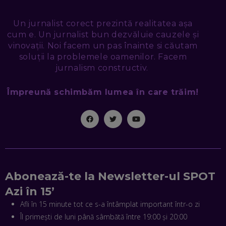
DIN MARKETINGUL DIGITAL
EP. 49
Un jurnalist corect prezintă realitatea așa
cum e. Un jurnalist bun dezvăluie cauzele și
TUDOR MIHĂILESCU, FRESHFUL BY EMAG: MAGAZINUL
vinovații. Noi facem un pas înainte si căutam
VIITORULUI NU ARE TRILIOANE DE PRODUSE. DAR ARE
EXACT CE ÎȚI DOREȘTI
soluții la problemele oamenilor. Facem
EP. 48
jurnalism constructiv.
EDUARD DUMITRAȘCU, ASOCIAȚIA ROMÂNĂ PENTRU
Împreună schimbăm lumea în care trăim!
SMART CITY: CUM SE NAȘTE UN ORAȘ INTELIGENT. CE „NU
PUȘCĂ” LA NOI. ÎN CE DEȘERT SE CONSTRUIEȘTE CEL MAI
MARE „ORAȘ COGNITIV” DIN ISTORIE
EP. 47
NICOLAE ȚIBRIGAN, DIGITAL FORENSIC TEAM: CUM ÎȚI DAI
SEAMA CĂ CINEVA ÎNCEARCĂ SĂ TE MANIPULEZE, ONLINE.
CE-AM ÎNVĂȚAT DIN EPISODUL GEORGESCU
EP. 46
Abonează-te la Newsletter-ul SPOT
Azi în 15’
MIHAI CEPOI, JOBFUL: SCHIMBĂM MODUL ÎN CARE APLICI
Afli în 15 minute tot ce s-a întâmplat important într-o zi
LA JOB! CUM DEMONSTREZI ABILITĂȚI ȘI CÂȘTIGI PREMII
EP. 45
Îl primești de luni până sâmbătă între 19:00 și 20:00