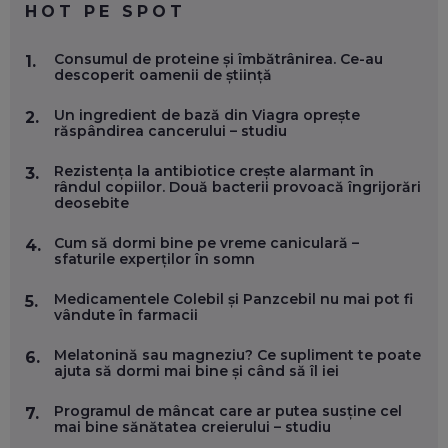
HOT PE SPOT
MARIO GHENEA, COFONDATOR WORKFLOW TIME: CUM
Consumul de proteine și îmbătrânirea. Ce-au
1.
FOLOSEȘTI TEHNOLOGIA CA SĂ FII MAI BUN LA JOB. ȘI CUM
descoperit oamenii de știință
SE VA SCHIMBA MUNCA, ÎN URMĂTORII ANI
EP. 58
Un ingredient de bază din Viagra oprește
2.
răspândirea cancerului – studiu
MARIUS PAȘCULEA, COFONDATOR AL KULTH: CUM
FOLOSEȘTI TEHNOLOGIA CA SĂ ÎȚI DESCHIZI DRUMUL
Rezistența la antibiotice crește alarmant în
3.
CĂTRE ARTĂ, LA NIVEL GLOBAL
rândul copiilor. Două bacterii provoacă îngrijorări
EP. 57
deosebite
Cum să dormi bine pe vreme caniculară –
4.
ANDREI AVĂDANEI, BIT SENTINEL: CUM ÎȚI PROTEJEZI
sfaturile experților în somn
EFICIENT VIAȚA ONLINE. ȘI CARE SUNT PRIMII PAȘI ÎNTR-O
CARIERĂ DE „HACKER CU PERMIS”
Medicamentele Colebil și Panzcebil nu mai pot fi
5.
EP. 56
vândute în farmacii
Melatonină sau magneziu? Ce supliment te poate
6.
DOINA VÎLCEANU, CONTENTSPEED: VREI SUCCES ONLINE?
ajuta să dormi mai bine și când să îl iei
ÎNVAȚĂ AEO ȘI GEO!
EP. 55
Programul de mâncat care ar putea susține cel
7.
mai bine sănătatea creierului – studiu