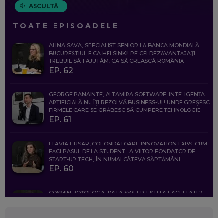
ASCULTĂ
TOATE EPISOADELE
ALINA SAVA, SPECIALIST SENIOR LA BANCA MONDIALĂ:
BUCUREȘTIUL E CA HELSINKI! PE CEI DEZAVANTAJAȚI
TREBUIE SĂ-I AJUTĂM, CA SĂ CREASCĂ ROMÂNIA
EP. 62
GEORGE PANAINTE, ALTAMIRA SOFTWARE: INTELIGENȚA
ARTIFICIALĂ NU ÎȚI REZOLVĂ BUSINESS-UL! UNDE GREȘESC
FIRMELE CARE SE GRĂBESC SĂ CUMPERE TEHNOLOGIE
EP. 61
FLAVIA HUSAR, COFONDATOARE INNOVATION LABS: CUM
FACI PASUL DE LA STUDENT LA VIITOR FONDATOR DE
START-UP TECH, ÎN NUMAI CÂTEVA SĂPTĂMÂNI
EP. 60
COSMIN BOȚOROGA, DATA SWEEP: EȘTI LA FACULTATE?
CE SĂ FOLOSEȘTI, CÂND ÎȚI TREBUIE CEVA MAI PRECIS CA
CHATGPT
EP. 59