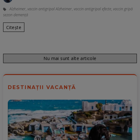
Alzheimer
,
vaccin antigripal Alzheimer
,
vaccin antigripal efecte
,
vaccin gripă
sezon demență
Citește
Nu mai sunt alte articole
DESTINAȚII VACANȚĂ