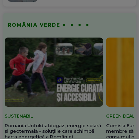
ROMÂNIA VERDE
SUSTENABIL
GREEN DEAL
Romania Unfolds: biogaz, energie solară
Comisia Europ
și geotermală - soluțiile care schimbă
membre să re
harta energetică a României
consumul de 