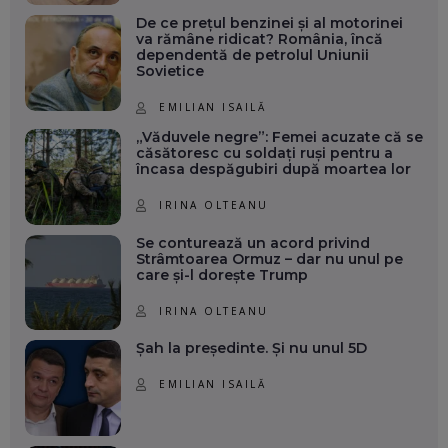
De ce prețul benzinei și al motorinei
va rămâne ridicat? România, încă
dependentă de petrolul Uniunii
Sovietice
EMILIAN ISAILĂ
„Văduvele negre”: Femei acuzate că se
căsătoresc cu soldați ruși pentru a
încasa despăgubiri după moartea lor
IRINA OLTEANU
Se conturează un acord privind
Strâmtoarea Ormuz – dar nu unul pe
care și-l dorește Trump
IRINA OLTEANU
Șah la președinte. Și nu unul 5D
EMILIAN ISAILĂ