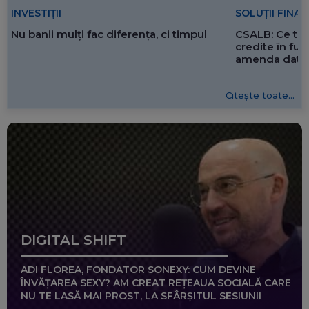
SOLUȚII FINA
INVESTIȚII
CSALB: Ce tre
Nu banii mulți fac diferența, ci timpul
credite în f
amenda dată 
Citește toate...
DIGITAL SHIFT
ADI FLOREA, FONDATOR SONEXY: CUM DEVINE
ÎNVĂȚAREA SEXY? AM CREAT REȚEAUA SOCIALĂ CARE
NU TE LASĂ MAI PROST, LA SFÂRȘITUL SESIUNII