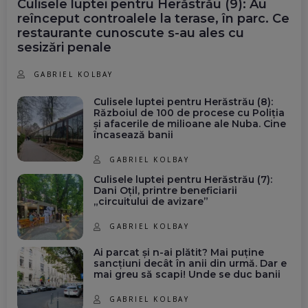
Culisele luptei pentru Herăstrău (9): Au
reînceput controalele la terase, în parc. Ce
restaurante cunoscute s-au ales cu
sesizări penale
GABRIEL KOLBAY
Culisele luptei pentru Herăstrău (8):
Războiul de 100 de procese cu Poliția
și afacerile de milioane ale Nuba. Cine
încasează banii
GABRIEL KOLBAY
Culisele luptei pentru Herăstrău (7):
Dani Oțil, printre beneficiarii
„circuitului de avizare”
GABRIEL KOLBAY
Ai parcat și n-ai plătit? Mai puține
sancțiuni decât în anii din urmă. Dar e
mai greu să scapi! Unde se duc banii
GABRIEL KOLBAY