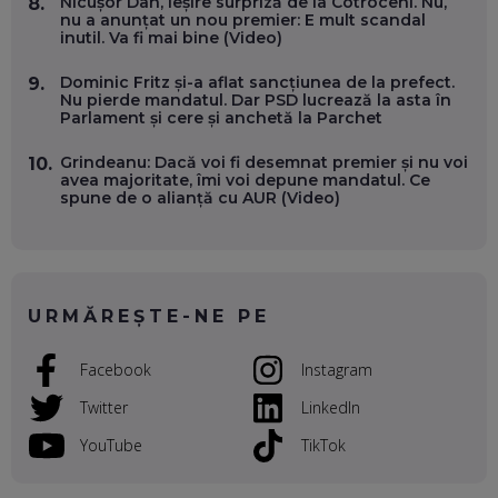
Nicușor Dan, ieșire surpriză de la Cotroceni. Nu,
8.
PROCESE, DAR CE FACEM CÂND PICĂ BAZA DE DATE, LA
nu a anunțat un nou premier: E mult scandal
INSTITUȚIILE STATULUI?
inutil. Va fi mai bine (Video)
EP. 53
Dominic Fritz și-a aflat sancțiunea de la prefect.
9.
Nu pierde mandatul. Dar PSD lucrează la asta în
VOICU OPREAN (AROBS): CUM CONSTRUIEȘTI O COMPANIE
Parlament și cere și anchetă la Parchet
GLOBALĂ, FĂRĂ SĂ PIERZI LEGĂTURA CU COMUNITATEA
TA LOCALĂ - ȘI CE SĂ DAI ÎNAPOI
EP. 52
Grindeanu: Dacă voi fi desemnat premier și nu voi
10.
avea majoritate, îmi voi depune mandatul. Ce
spune de o alianță cu AUR (Video)
ROBERT GRAUR, FOMO: SPEAKERUL PE SCENĂ, INVITATUL
ÎN SALĂ, DAR ÎNVĂȚĂM UNII DE LA CEILALȚI. VIN JASON
DERULO, STEVEN BARTLETT ȘI ALȚI PESTE 60 DE
ANTREPRENORI
EP. 51
URMĂREȘTE-NE PE
RADU MOȚOC, TECHSOUP: O TREIME DINTRE
PARTICIPANȚII LA DEZBATERILE DE PE REȚELE SOCIALE
ȚIPĂ, CU FEȚELE ACOPERITE. CUM ÎNVĂȚĂM SĂ DISCUTĂM
Facebook
Instagram
ȘI SĂ DECIDEM
EP. 50
Twitter
LinkedIn
CRISTIAN CHINA BIRTA, KOOPERATIVA 2.0: CUM ÎȚI FACI
YouTube
TikTok
PROMOVAREA ONLINE. 3 PAȘI CA SĂ RECUNOȘTI „ȚEPARII”
DIN MARKETINGUL DIGITAL