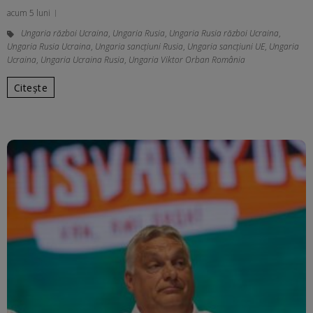
acum 5 luni
Ungaria război Ucraina
,
Ungaria Rusia
,
Ungaria Rusia război Ucraina
,
Ungaria Rusia Ucraina
,
Ungaria sancţiuni Rusia
,
Ungaria sancțiuni UE
,
Ungaria
Ucraina
,
Ungaria Ucraina Rusia
,
Ungaria Viktor Orban România
Citește