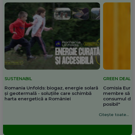
SUSTENABIL
GREEN DEAL
Romania Unfolds: biogaz, energie solară
Comisia Europ
și geotermală - soluțiile care schimbă
membre să re
harta energetică a României
consumul de 
posibil"
Citește toate...