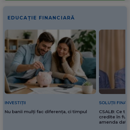
EDUCAȚIE FINANCIARĂ
SOLUȚII FINA
INVESTIȚII
CSALB: Ce tre
Nu banii mulți fac diferența, ci timpul
credite în f
amenda dată 