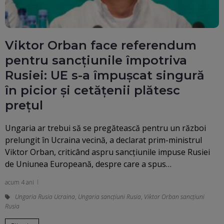
Viktor Orban face referendum
pentru sancţiunile împotriva
Rusiei: UE s-a împuşcat singură
în picior şi cetăţenii plătesc
preţul
Ungaria ar trebui să se pregătească pentru un război
prelungit în Ucraina vecină, a declarat prim-ministrul
Viktor Orban, criticând aspru sancţiunile impuse Rusiei
de Uniunea Europeană, despre care a spus…
acum 4 ani
Ungaria Rusia Ucraina
,
Ungaria sancţiuni Rusia
,
Viktor Orban sancțiuni
Rusia