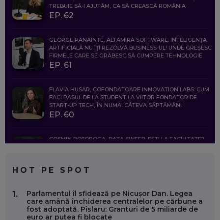
TREBUIE SĂ-I AJUTĂM, CA SĂ CREASCĂ ROMÂNIA
EP. 62
GEORGE PANAINTE, ALTAMIRA SOFTWARE: INTELIGENȚA
ARTIFICIALĂ NU ÎȚI REZOLVĂ BUSINESS-UL! UNDE GREȘESC
FIRMELE CARE SE GRĂBESC SĂ CUMPERE TEHNOLOGIE
EP. 61
FLAVIA HUSAR, COFONDATOARE INNOVATION LABS: CUM
FACI PASUL DE LA STUDENT LA VIITOR FONDATOR DE
START-UP TECH, ÎN NUMAI CÂTEVA SĂPTĂMÂNI
EP. 60
COSMIN BOȚOROGA, DATA SWEEP: EȘTI LA FACULTATE?
CE SĂ FOLOSEȘTI, CÂND ÎȚI TREBUIE CEVA MAI PRECIS CA
CHATGPT
EP. 59
HOT PE SPOT
MARIO GHENEA, COFONDATOR WORKFLOW TIME: CUM
Parlamentul îl sfidează pe Nicușor Dan. Legea
1.
FOLOSEȘTI TEHNOLOGIA CA SĂ FII MAI BUN LA JOB. ȘI CUM
care amână închiderea centralelor pe cărbune a
SE VA SCHIMBA MUNCA, ÎN URMĂTORII ANI
fost adoptată. Pîslaru: Granturi de 5 miliarde de
EP. 58
euro ar putea fi blocate