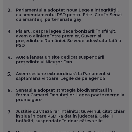
Parlamentul a adoptat noua Lege a integrității,
2.
MARIUS PAȘCULEA, COFONDATOR AL KULTH: CUM
cu amendamentul PSD pentru Fritz. Circ în Senat
FOLOSEȘTI TEHNOLOGIA CA SĂ ÎȚI DESCHIZI DRUMUL
cu amante și parteneriate gay
CĂTRE ARTĂ, LA NIVEL GLOBAL
EP. 57
Pîslaru, despre legea decarbonizării: În sfârșit,
3.
avem o aliniere între premier, Guvern și
președintele României. Se vede adevărata față a
ANDREI AVĂDANEI, BIT SENTINEL: CUM ÎȚI PROTEJEZI
PSD
EFICIENT VIAȚA ONLINE. ȘI CARE SUNT PRIMII PAȘI ÎNTR-O
CARIERĂ DE „HACKER CU PERMIS”
EP. 56
AUR a lansat un site dedicat suspendării
4.
președintelui Nicușor Dan
DOINA VÎLCEANU, CONTENTSPEED: VREI SUCCES ONLINE?
Avem sesiune extraordinară la Parlament și
5.
ÎNVAȚĂ AEO ȘI GEO!
săptămâna viitoare. Legile de pe agendă
EP. 55
Senatul a adoptat strategia biodiversității în
6.
forma Camerei Deputaților. Legea poate merge la
promulgare
OLIVIU MATEI, HOLISUN: SOFTWARE DE LA CLUJ PENTRU
WASHINGTON, OCHELARI INTELIGENȚI ȘI FERME
VERTICALE FĂRĂ PĂMÂNT
Justiție cu viteză rar întâlnită: Guvernul, citat chiar
7.
EP. 54
în ziua în care PSD l-a dat în judecată. Cele 11
hotărâri, suspendate în doar câteva zile
VALENTIN VANCEA, CEO AL PATRIA BANK: AUTOMATIZĂM