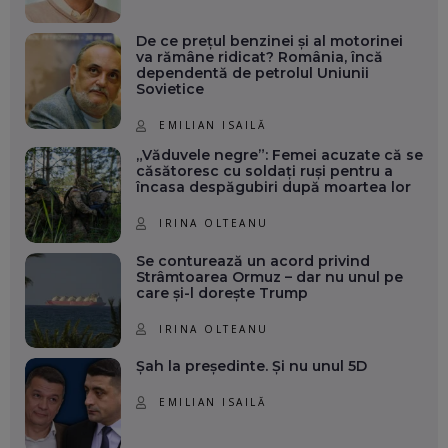
De ce prețul benzinei și al motorinei
va rămâne ridicat? România, încă
dependentă de petrolul Uniunii
Sovietice
EMILIAN ISAILĂ
„Văduvele negre”: Femei acuzate că se
căsătoresc cu soldați ruși pentru a
încasa despăgubiri după moartea lor
IRINA OLTEANU
Se conturează un acord privind
Strâmtoarea Ormuz – dar nu unul pe
care și-l dorește Trump
IRINA OLTEANU
Șah la președinte. Și nu unul 5D
EMILIAN ISAILĂ