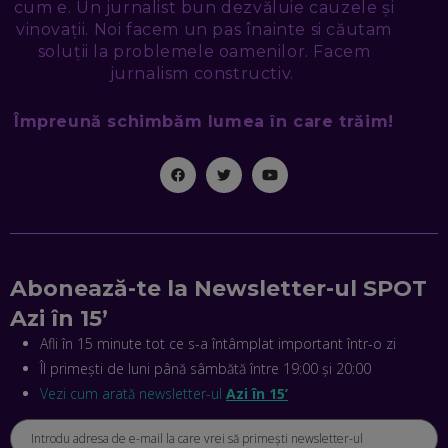
cum e. Un jurnalist bun dezvăluie cauzele și
NICOLAE ȚIBRIGAN, DIGITAL FORENSIC TEAM: CUM ÎȚI DAI
vinovații. Noi facem un pas înainte si căutam
SEAMA CĂ CINEVA ÎNCEARCĂ SĂ TE MANIPULEZE, ONLINE.
soluții la problemele oamenilor. Facem
CE-AM ÎNVĂȚAT DIN EPISODUL GEORGESCU
jurnalism constructiv.
EP. 46
Împreună schimbăm lumea în care trăim!
MIHAI CEPOI, JOBFUL: SCHIMBĂM MODUL ÎN CARE APLICI
LA JOB! CUM DEMONSTREZI ABILITĂȚI ȘI CÂȘTIGI PREMII
EP. 45
ANTONIO ENACHE, SENSE4FIT: CUM TE AJUTĂ
TEHNOLOGIA SĂ FACI SPORT, SĂ FII MAI COMPETITIV ȘI SĂ
CÂȘTIGI
EP. 44
Abonează-te la Newsletter-ul SPOT
Azi în 15’
CRISTIAN GROZEA, BEEFAST: PREGĂTIM CEL MAI BUN
DISPECERAT AUTOMAT DE PE PIAȚĂ! CUM POATE
Afli în 15 minute tot ce s-a întâmplat important într-o zi
REVOLUȚIONA LIVRĂRILE RAPIDE, DIN ROMÂNIA PÂNĂ ÎN
Îl primești de luni până sâmbătă între 19:00 și 20:00
ASIA
EP. 43
Vezi cum arată newsletter-ul
Azi în 15’
ANDREI NICOARĂ, EXPERT ÎN E-GUVERNARE: N-O SĂ NE
MAI MEARGĂ PREA MULT CU MANȚOGĂRII! DACĂ NU NE