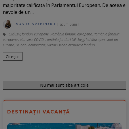
majoritate calificată în Parlamentul European. De aceea e
nevoie de un…
acum 6 ani
MAGDA GRĂDINARU
Exclusiv
,
fonduri europene
,
România fonduri europene
,
România fonduri
europene relansare COVID
,
românia fonduri UE
,
Siegfried Mureșan
,
spot on
Europe
,
UE bani democratie
,
Viktor Orban excludere fonduri
Citește
Nu mai sunt alte articole
DESTINAȚII VACANȚĂ