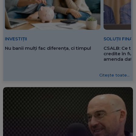
SOLUȚII FINA
INVESTIȚII
CSALB: Ce tre
Nu banii mulți fac diferența, ci timpul
credite în f
amenda dată 
Citește toate...