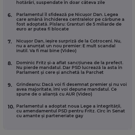
hotărâri, suspendate în doar câteva zile
DOINA VÎLCEANU, CONTENTSPEED: VREI SUCCES ONLINE?
ÎNVAȚĂ AEO ȘI GEO!
Parlamentul îl sfidează pe Nicușor Dan. Legea
6.
EP. 55
care amână închiderea centralelor pe cărbune a
fost adoptată. Pîslaru: Granturi de 5 miliarde de
euro ar putea fi blocate
OLIVIU MATEI, HOLISUN: SOFTWARE DE LA CLUJ PENTRU
WASHINGTON, OCHELARI INTELIGENȚI ȘI FERME
Nicușor Dan, ieșire surpriză de la Cotroceni. Nu,
7.
VERTICALE FĂRĂ PĂMÂNT
nu a anunțat un nou premier: E mult scandal
EP. 54
inutil. Va fi mai bine (Video)
Dominic Fritz și-a aflat sancțiunea de la prefect.
8.
VALENTIN VANCEA, CEO AL PATRIA BANK: AUTOMATIZĂM
Nu pierde mandatul. Dar PSD lucrează la asta în
PROCESE, DAR CE FACEM CÂND PICĂ BAZA DE DATE, LA
Parlament și cere și anchetă la Parchet
INSTITUȚIILE STATULUI?
EP. 53
Grindeanu: Dacă voi fi desemnat premier și nu voi
9.
avea majoritate, îmi voi depune mandatul. Ce
spune de o alianță cu AUR (Video)
VOICU OPREAN (AROBS): CUM CONSTRUIEȘTI O COMPANIE
GLOBALĂ, FĂRĂ SĂ PIERZI LEGĂTURA CU COMUNITATEA
TA LOCALĂ - ȘI CE SĂ DAI ÎNAPOI
Parlamentul a adoptat noua Lege a integrității,
10.
EP. 52
cu amendamentul PSD pentru Fritz. Circ în Senat
cu amante și parteneriate gay
ROBERT GRAUR, FOMO: SPEAKERUL PE SCENĂ, INVITATUL
ÎN SALĂ, DAR ÎNVĂȚĂM UNII DE LA CEILALȚI. VIN JASON
DERULO, STEVEN BARTLETT ȘI ALȚI PESTE 60 DE