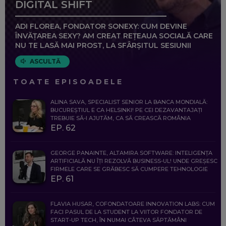
DIGITAL SHIFT
ADI FLOREA, FONDATOR SONEXY: CUM DEVINE
ÎNVĂȚAREA SEXY? AM CREAT REȚEAUA SOCIALĂ CARE
NU TE LASĂ MAI PROST, LA SFÂRȘITUL SESIUNII
ASCULTĂ
TOATE EPISOADELE
ALINA SAVA, SPECIALIST SENIOR LA BANCA MONDIALĂ:
BUCUREȘTIUL E CA HELSINKI! PE CEI DEZAVANTAJAȚI
TREBUIE SĂ-I AJUTĂM, CA SĂ CREASCĂ ROMÂNIA
EP. 62
GEORGE PANAINTE, ALTAMIRA SOFTWARE: INTELIGENȚA
ARTIFICIALĂ NU ÎȚI REZOLVĂ BUSINESS-UL! UNDE GREȘESC
FIRMELE CARE SE GRĂBESC SĂ CUMPERE TEHNOLOGIE
EP. 61
FLAVIA HUSAR, COFONDATOARE INNOVATION LABS: CUM
FACI PASUL DE LA STUDENT LA VIITOR FONDATOR DE
START-UP TECH, ÎN NUMAI CÂTEVA SĂPTĂMÂNI