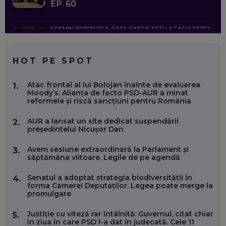
EP. 60
COSMIN BOȚOROGA, DATA SWEEP: EȘTI LA FACULTATE?
CE SĂ FOLOSEȘTI, CÂND ÎȚI TREBUIE CEVA MAI PRECIS CA
CHATGPT
EP. 59
HOT PE SPOT
MARIO GHENEA, COFONDATOR WORKFLOW TIME: CUM
Atac frontal al lui Bolojan înainte de evaluarea
1.
FOLOSEȘTI TEHNOLOGIA CA SĂ FII MAI BUN LA JOB. ȘI CUM
Moody’s: Alianța de facto PSD-AUR a minat
SE VA SCHIMBA MUNCA, ÎN URMĂTORII ANI
reformele și riscă sancțiuni pentru România
EP. 58
AUR a lansat un site dedicat suspendării
2.
președintelui Nicușor Dan
MARIUS PAȘCULEA, COFONDATOR AL KULTH: CUM
FOLOSEȘTI TEHNOLOGIA CA SĂ ÎȚI DESCHIZI DRUMUL
CĂTRE ARTĂ, LA NIVEL GLOBAL
Avem sesiune extraordinară la Parlament și
3.
EP. 57
săptămâna viitoare. Legile de pe agendă
Senatul a adoptat strategia biodiversității în
4.
ANDREI AVĂDANEI, BIT SENTINEL: CUM ÎȚI PROTEJEZI
forma Camerei Deputaților. Legea poate merge la
EFICIENT VIAȚA ONLINE. ȘI CARE SUNT PRIMII PAȘI ÎNTR-O
promulgare
CARIERĂ DE „HACKER CU PERMIS”
EP. 56
Justiție cu viteză rar întâlnită: Guvernul, citat chiar
5.
în ziua în care PSD l-a dat în judecată. Cele 11