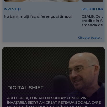
SOLUȚII FINA
INVESTIȚII
CSALB: Ce tre
Nu banii mulți fac diferența, ci timpul
credite în f
amenda dată 
Citește toate...
DIGITAL SHIFT
ADI FLOREA, FONDATOR SONEXY: CUM DEVINE
ÎNVĂȚAREA SEXY? AM CREAT REȚEAUA SOCIALĂ CARE
NU TE LASĂ MAI PROST, LA SFÂRȘITUL SESIUNII