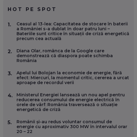
EP. 59
HOT PE SPOT
MARIO GHENEA, COFONDATOR WORKFLOW TIME: CUM
Ceasul al 13-lea: Capacitatea de stocare în baterii
1.
FOLOSEȘTI TEHNOLOGIA CA SĂ FII MAI BUN LA JOB. ȘI CUM
a României s-a dublat în doar patru luni –
SE VA SCHIMBA MUNCA, ÎN URMĂTORII ANI
Bateriile sunt critice în situații de criză energetică
EP. 58
precum cea actuală
Diana Olar, românca de la Google care
2.
MARIUS PAȘCULEA, COFONDATOR AL KULTH: CUM
demonstrează că diaspora poate schimba
FOLOSEȘTI TEHNOLOGIA CA SĂ ÎȚI DESCHIZI DRUMUL
România
CĂTRE ARTĂ, LA NIVEL GLOBAL
EP. 57
Apelul lui Bolojan la economie de energie, fără
3.
efect: Miercuri, la momentul critic, cererea a urcat
aproape de recordul verii
ANDREI AVĂDANEI, BIT SENTINEL: CUM ÎȚI PROTEJEZI
EFICIENT VIAȚA ONLINE. ȘI CARE SUNT PRIMII PAȘI ÎNTR-O
CARIERĂ DE „HACKER CU PERMIS”
Ministerul Energiei lansează un nou apel pentru
4.
EP. 56
reducerea consumului de energie electrică în
orele de vârf: România traversează o situație
energetică de criză
DOINA VÎLCEANU, CONTENTSPEED: VREI SUCCES ONLINE?
ÎNVAȚĂ AEO ȘI GEO!
Românii și-au redus voluntar consumul de
5.
energie cu aproximativ 300 MW în intervalul orar
EP. 55
20 – 22