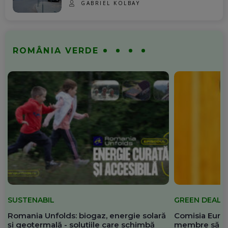
GABRIEL KOLBAY
ROMÂNIA VERDE
SUSTENABIL
GREEN DEAL
Romania Unfolds: biogaz, energie solară
Comisia Europ
și geotermală - soluțiile care schimbă
membre să re