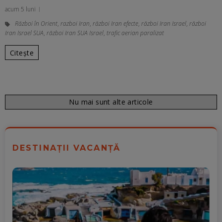
acum 5 luni
Război în Orient
,
razboi Iran
,
război Iran efecte
,
război Iran Israel
,
război
Iran Israel SUA
,
război Iran SUA Israel
,
trafic aerian paralizat
Citește
Nu mai sunt alte articole
DESTINAȚII VACANȚĂ