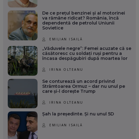
De ce prețul benzinei și al motorinei
va rămâne ridicat? România, încă
dependentă de petrolul Uniunii
Sovietice
EMILIAN ISAILĂ
„Văduvele negre”: Femei acuzate că se
căsătoresc cu soldați ruși pentru a
încasa despăgubiri după moartea lor
IRINA OLTEANU
Se conturează un acord privind
Strâmtoarea Ormuz – dar nu unul pe
care și-l dorește Trump
IRINA OLTEANU
Șah la președinte. Și nu unul 5D
EMILIAN ISAILĂ