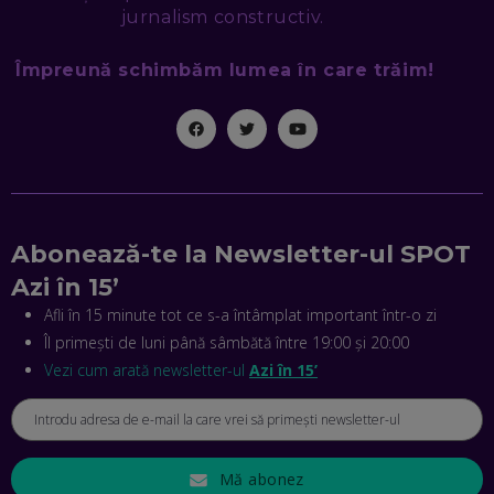
jurnalism constructiv.
MIHAI CEPOI, JOBFUL: SCHIMBĂM MODUL ÎN CARE APLICI
Împreună schimbăm lumea în care trăim!
LA JOB! CUM DEMONSTREZI ABILITĂȚI ȘI CÂȘTIGI PREMII
EP. 45
ANTONIO ENACHE, SENSE4FIT: CUM TE AJUTĂ
TEHNOLOGIA SĂ FACI SPORT, SĂ FII MAI COMPETITIV ȘI SĂ
CÂȘTIGI
EP. 44
Abonează-te la Newsletter-ul SPOT
CRISTIAN GROZEA, BEEFAST: PREGĂTIM CEL MAI BUN
DISPECERAT AUTOMAT DE PE PIAȚĂ! CUM POATE
Azi în 15’
REVOLUȚIONA LIVRĂRILE RAPIDE, DIN ROMÂNIA PÂNĂ ÎN
ASIA
Afli în 15 minute tot ce s-a întâmplat important într-o zi
EP. 43
Îl primești de luni până sâmbătă între 19:00 și 20:00
ANDREI NICOARĂ, EXPERT ÎN E-GUVERNARE: N-O SĂ NE
Vezi cum arată newsletter-ul
Azi în 15’
MAI MEARGĂ PREA MULT CU MANȚOGĂRII! DACĂ NU NE
RESPECTĂM OBLIGAȚIILE EUROPENE, VOM AVEA
PROBLEME
EP. 42
Mă abonez