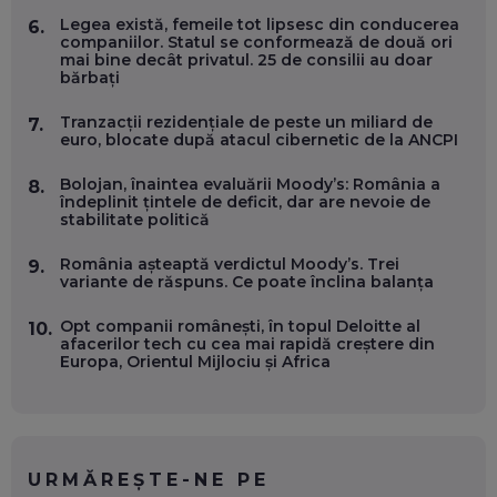
Legea există, femeile tot lipsesc din conducerea
6.
OLIVIU MATEI, HOLISUN: SOFTWARE DE LA CLUJ PENTRU
companiilor. Statul se conformează de două ori
WASHINGTON, OCHELARI INTELIGENȚI ȘI FERME
mai bine decât privatul. 25 de consilii au doar
VERTICALE FĂRĂ PĂMÂNT
bărbați
EP. 54
Tranzacții rezidențiale de peste un miliard de
7.
euro, blocate după atacul cibernetic de la ANCPI
VALENTIN VANCEA, CEO AL PATRIA BANK: AUTOMATIZĂM
PROCESE, DAR CE FACEM CÂND PICĂ BAZA DE DATE, LA
INSTITUȚIILE STATULUI?
Bolojan, înaintea evaluării Moody’s: România a
8.
EP. 53
îndeplinit țintele de deficit, dar are nevoie de
stabilitate politică
VOICU OPREAN (AROBS): CUM CONSTRUIEȘTI O COMPANIE
România așteaptă verdictul Moody’s. Trei
9.
GLOBALĂ, FĂRĂ SĂ PIERZI LEGĂTURA CU COMUNITATEA
variante de răspuns. Ce poate înclina balanța
TA LOCALĂ - ȘI CE SĂ DAI ÎNAPOI
EP. 52
Opt companii românești, în topul Deloitte al
10.
afacerilor tech cu cea mai rapidă creștere din
ROBERT GRAUR, FOMO: SPEAKERUL PE SCENĂ, INVITATUL
Europa, Orientul Mijlociu și Africa
ÎN SALĂ, DAR ÎNVĂȚĂM UNII DE LA CEILALȚI. VIN JASON
DERULO, STEVEN BARTLETT ȘI ALȚI PESTE 60 DE
ANTREPRENORI
EP. 51
RADU MOȚOC, TECHSOUP: O TREIME DINTRE
URMĂREȘTE-NE PE
PARTICIPANȚII LA DEZBATERILE DE PE REȚELE SOCIALE