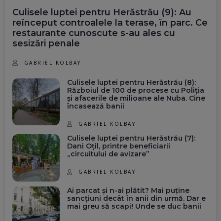
Culisele luptei pentru Herăstrău (9): Au
reînceput controalele la terase, în parc. Ce
restaurante cunoscute s-au ales cu
sesizări penale
GABRIEL KOLBAY
Culisele luptei pentru Herăstrău (8):
Războiul de 100 de procese cu Poliția
și afacerile de milioane ale Nuba. Cine
încasează banii
GABRIEL KOLBAY
Culisele luptei pentru Herăstrău (7):
Dani Oțil, printre beneficiarii
„circuitului de avizare”
GABRIEL KOLBAY
Ai parcat și n-ai plătit? Mai puține
sancțiuni decât în anii din urmă. Dar e
mai greu să scapi! Unde se duc banii