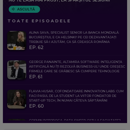
ASCULTĂ
TOATE EPISOADELE
ALINA SAVA, SPECIALIST SENIOR LA BANCA MONDIALĂ:
BUCUREȘTIUL E CA HELSINKI! PE CEI DEZAVANTAJAȚI
TREBUIE SĂ-I AJUTĂM, CA SĂ CREASCĂ ROMÂNIA
EP. 62
GEORGE PANAINTE, ALTAMIRA SOFTWARE: INTELIGENȚA
ARTIFICIALĂ NU ÎȚI REZOLVĂ BUSINESS-UL! UNDE GREȘESC
FIRMELE CARE SE GRĂBESC SĂ CUMPERE TEHNOLOGIE
EP. 61
FLAVIA HUSAR, COFONDATOARE INNOVATION LABS: CUM
FACI PASUL DE LA STUDENT LA VIITOR FONDATOR DE
START-UP TECH, ÎN NUMAI CÂTEVA SĂPTĂMÂNI
EP. 60
COSMIN BOȚOROGA, DATA SWEEP: EȘTI LA FACULTATE?
CE SĂ FOLOSEȘTI, CÂND ÎȚI TREBUIE CEVA MAI PRECIS CA
CHATGPT