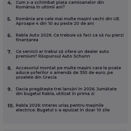
Cum s-a schimbat piața camioanelor din
4.
ANDREI AVĂDANEI, BIT SENTINEL: CUM ÎȚI PROTEJEZI
România în ultimii ani?
EFICIENT VIAȚA ONLINE. ȘI CARE SUNT PRIMII PAȘI ÎNTR-O
CARIERĂ DE „HACKER CU PERMIS”
România are cele mai multe mașini vechi din UE.
5.
EP. 56
Aproape 4 din 10 au peste 20 de ani
Rabla Auto 2026. Ce trebuie să faci ca să nu pierzi
6.
DOINA VÎLCEANU, CONTENTSPEED: VREI SUCCES ONLINE?
finanțarea
ÎNVAȚĂ AEO ȘI GEO!
EP. 55
Ce servicii ar trebui să ofere un dealer auto
7.
premium? Răspunsul Auto Schunn
OLIVIU MATEI, HOLISUN: SOFTWARE DE LA CLUJ PENTRU
Accesoriul montat pe multe mașini care le poate
8.
WASHINGTON, OCHELARI INTELIGENȚI ȘI FERME
aduce șoferilor o amendă de 350 de euro, pe
VERTICALE FĂRĂ PĂMÂNT
șoselele din Grecia
EP. 54
Dacia pregătește trei lansări în 2026. Jumătate
9.
din bugetul Rabla, utilizat în prima zi
VALENTIN VANCEA, CEO AL PATRIA BANK: AUTOMATIZĂM
PROCESE, DAR CE FACEM CÂND PICĂ BAZA DE DATE, LA
INSTITUȚIILE STATULUI?
Rabla 2026: Interes uriaș pentru mașinile
10.
EP. 53
electrice. Bugetul s-a epuizat în doar 10 zile
VOICU OPREAN (AROBS): CUM CONSTRUIEȘTI O COMPANIE
GLOBALĂ, FĂRĂ SĂ PIERZI LEGĂTURA CU COMUNITATEA