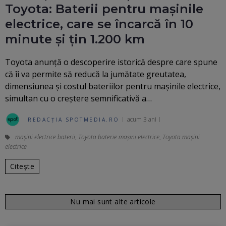
Toyota: Baterii pentru mașinile
electrice, care se încarcă în 10
minute și țin 1.200 km
Toyota anunţă o descoperire istorică despre care spune
că îi va permite să reducă la jumătate greutatea,
dimensiunea şi costul bateriilor pentru maşinile electrice,
simultan cu o creştere semnificativă a…
acum 3 ani
REDACȚIA SPOTMEDIA.RO
maşini electrice baterii
,
Toyota baterie maşini electrice
,
Toyota maşini
electrice
Citește
Nu mai sunt alte articole