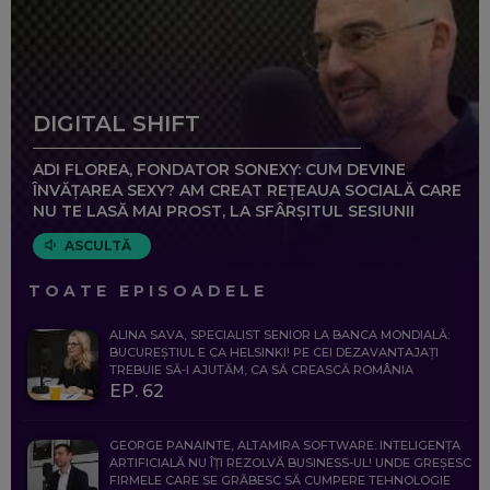
DIGITAL SHIFT
ADI FLOREA, FONDATOR SONEXY: CUM DEVINE
ÎNVĂȚAREA SEXY? AM CREAT REȚEAUA SOCIALĂ CARE
NU TE LASĂ MAI PROST, LA SFÂRȘITUL SESIUNII
ASCULTĂ
TOATE EPISOADELE
ALINA SAVA, SPECIALIST SENIOR LA BANCA MONDIALĂ:
BUCUREȘTIUL E CA HELSINKI! PE CEI DEZAVANTAJAȚI
TREBUIE SĂ-I AJUTĂM, CA SĂ CREASCĂ ROMÂNIA
EP. 62
GEORGE PANAINTE, ALTAMIRA SOFTWARE: INTELIGENȚA
ARTIFICIALĂ NU ÎȚI REZOLVĂ BUSINESS-UL! UNDE GREȘESC
FIRMELE CARE SE GRĂBESC SĂ CUMPERE TEHNOLOGIE