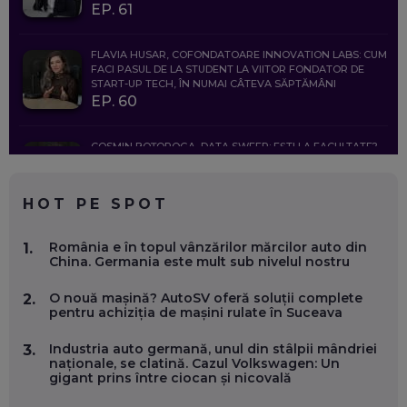
EP. 61
FLAVIA HUSAR, COFONDATOARE INNOVATION LABS: CUM
FACI PASUL DE LA STUDENT LA VIITOR FONDATOR DE
START-UP TECH, ÎN NUMAI CÂTEVA SĂPTĂMÂNI
EP. 60
COSMIN BOȚOROGA, DATA SWEEP: EȘTI LA FACULTATE?
CE SĂ FOLOSEȘTI, CÂND ÎȚI TREBUIE CEVA MAI PRECIS CA
CHATGPT
EP. 59
HOT PE SPOT
MARIO GHENEA, COFONDATOR WORKFLOW TIME: CUM
România e în topul vânzărilor mărcilor auto din
1.
FOLOSEȘTI TEHNOLOGIA CA SĂ FII MAI BUN LA JOB. ȘI CUM
China. Germania este mult sub nivelul nostru
SE VA SCHIMBA MUNCA, ÎN URMĂTORII ANI
EP. 58
O nouă mașină? AutoSV oferă soluții complete
2.
pentru achiziția de mașini rulate în Suceava
MARIUS PAȘCULEA, COFONDATOR AL KULTH: CUM
FOLOSEȘTI TEHNOLOGIA CA SĂ ÎȚI DESCHIZI DRUMUL
Industria auto germană, unul din stâlpii mândriei
3.
CĂTRE ARTĂ, LA NIVEL GLOBAL
naționale, se clatină. Cazul Volkswagen: Un
EP. 57
gigant prins între ciocan și nicovală