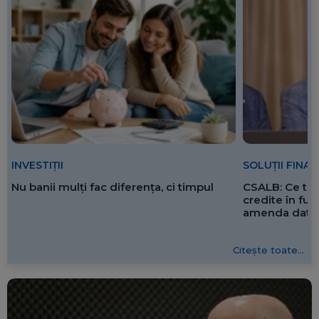
SOLUȚII FINA
INVESTIȚII
CSALB: Ce tre
Nu banii mulți fac diferența, ci timpul
credite în f
amenda dată 
Citește toate...