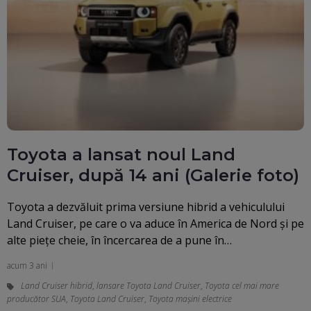
Toyota a lansat noul Land
Cruiser, după 14 ani (Galerie foto)
Toyota a dezvăluit prima versiune hibrid a vehiculului
Land Cruiser, pe care o va aduce în America de Nord şi pe
alte pieţe cheie, în încercarea de a pune în…
acum 3 ani
Land Cruiser hibrid
,
lansare Toyota Land Cruiser
,
Toyota cel mai mare
producător SUA
,
Toyota Land Cruiser
,
Toyota maşini electrice