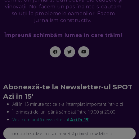
vinovații. Noi facem un pas înainte si căutam
EDUARD DUMITRAȘCU, ASOCIAȚIA ROMÂNĂ PENTRU
SMART CITY: CUM SE NAȘTE UN ORAȘ INTELIGENT. CE „NU
soluții la problemele oamenilor. Facem
PUȘCĂ” LA NOI. ÎN CE DEȘERT SE CONSTRUIEȘTE CEL MAI
jurnalism constructiv.
MARE „ORAȘ COGNITIV” DIN ISTORIE
EP. 47
Împreună schimbăm lumea în care trăim!
NICOLAE ȚIBRIGAN, DIGITAL FORENSIC TEAM: CUM ÎȚI DAI
SEAMA CĂ CINEVA ÎNCEARCĂ SĂ TE MANIPULEZE, ONLINE.
CE-AM ÎNVĂȚAT DIN EPISODUL GEORGESCU
EP. 46
MIHAI CEPOI, JOBFUL: SCHIMBĂM MODUL ÎN CARE APLICI
LA JOB! CUM DEMONSTREZI ABILITĂȚI ȘI CÂȘTIGI PREMII
EP. 45
Abonează-te la Newsletter-ul SPOT
Azi în 15’
ANTONIO ENACHE, SENSE4FIT: CUM TE AJUTĂ
Afli în 15 minute tot ce s-a întâmplat important într-o zi
TEHNOLOGIA SĂ FACI SPORT, SĂ FII MAI COMPETITIV ȘI SĂ
Îl primești de luni până sâmbătă între 19:00 și 20:00
CÂȘTIGI
EP. 44
Vezi cum arată newsletter-ul
Azi în 15’
CRISTIAN GROZEA, BEEFAST: PREGĂTIM CEL MAI BUN
DISPECERAT AUTOMAT DE PE PIAȚĂ! CUM POATE