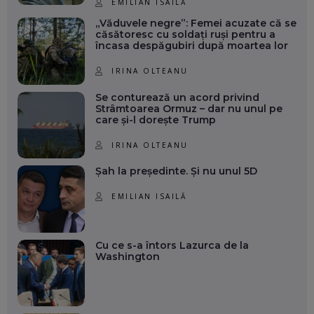
EMILIAN ISAILĂ
„Văduvele negre”: Femei acuzate că se
căsătoresc cu soldați ruși pentru a
încasa despăgubiri după moartea lor
IRINA OLTEANU
Se conturează un acord privind
Strâmtoarea Ormuz – dar nu unul pe
care și-l dorește Trump
IRINA OLTEANU
Șah la președinte. Și nu unul 5D
EMILIAN ISAILĂ
Cu ce s-a întors Lazurca de la
Washington