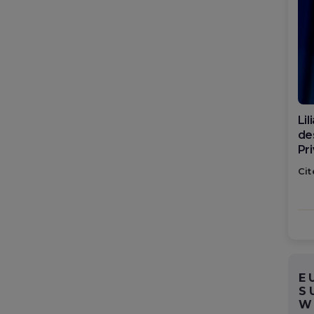
Di
ca
po
Cit
E
S
W