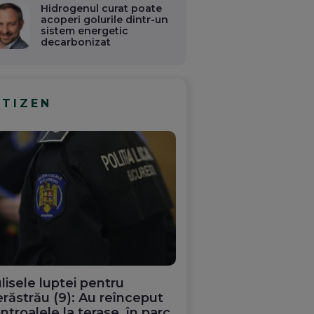
Hidrogenul curat poate
acoperi golurile dintr-un
sistem energetic
decarbonizat
ITIZEN
lisele luptei pentru
răstrău (9): Au reînceput
ntroalele la terase, în parc.