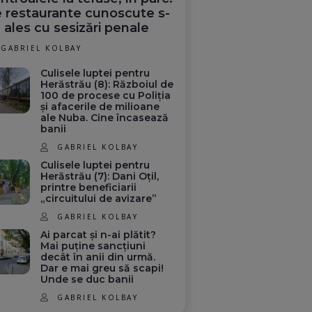
 restaurante cunoscute s-
 ales cu sesizări penale
GABRIEL KOLBAY
Culisele luptei pentru
Herăstrău (8): Războiul de
100 de procese cu Poliția
și afacerile de milioane
ale Nuba. Cine încasează
banii
GABRIEL KOLBAY
Culisele luptei pentru
Herăstrău (7): Dani Oțil,
printre beneficiarii
„circuitului de avizare”
GABRIEL KOLBAY
Ai parcat și n-ai plătit?
Mai puține sancțiuni
decât în anii din urmă.
Dar e mai greu să scapi!
Unde se duc banii
GABRIEL KOLBAY