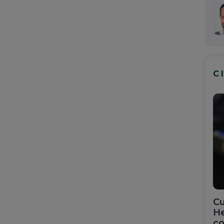
C
Cu
He
co