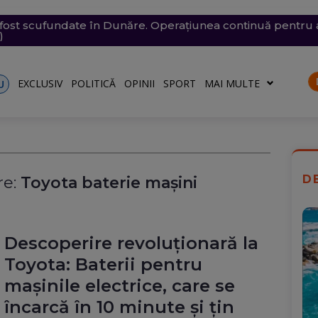
chete și drone asupra Kievului. Trei oameni, inclusiv un co
e săptămâna viitoare. Accesul se va face în etape. Iată ce s
fost scufundate în Dunăre. Operațiunea continuă pentru a
i violente: acoperișuri smulse și mașini avariate în mai mul
l României: Deficitul scade, dar criza politică amenință c
)
o)
EXCLUSIV
POLITICĂ
OPINII
SPORT
MAI MULTE
U
D
e:
Toyota baterie maşini
Descoperire revoluționară la
Toyota: Baterii pentru
mașinile electrice, care se
încarcă în 10 minute și țin