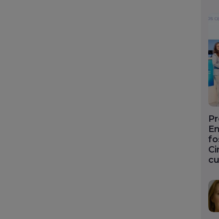
Pr
En
fo
Ci
cu