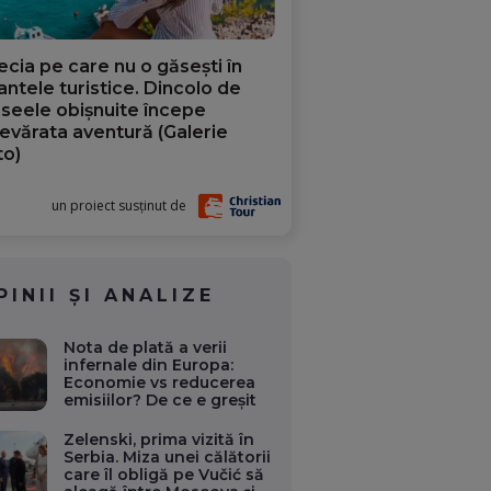
ecia pe care nu o găsești în
iantele turistice. Dincolo de
aseele obișnuite începe
evărata aventură (Galerie
to)
un proiect susținut de
PINII ȘI ANALIZE
Nota de plată a verii
infernale din Europa:
Economie vs reducerea
emisiilor? De ce e greșit
Zelenski, prima vizită în
Serbia. Miza unei călătorii
care îl obligă pe Vučić să