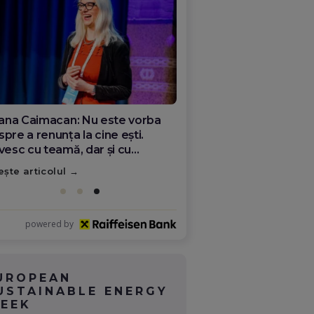
ana Olar, românca de la Google
re demonstrează că diaspora
ate schimba România
ește articolul
powered by
UROPEAN
USTAINABLE ENERGY
EEK