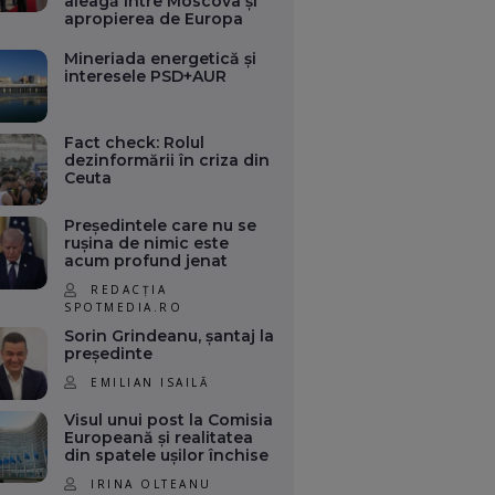
aleagă între Moscova și
apropierea de Europa
Mineriada energetică și
interesele PSD+AUR
Fact check: Rolul
dezinformării în criza din
Ceuta
Președintele care nu se
rușina de nimic este
acum profund jenat
REDACȚIA
SPOTMEDIA.RO
Sorin Grindeanu, șantaj la
președinte
EMILIAN ISAILĂ
Visul unui post la Comisia
Europeană și realitatea
din spatele ușilor închise
IRINA OLTEANU