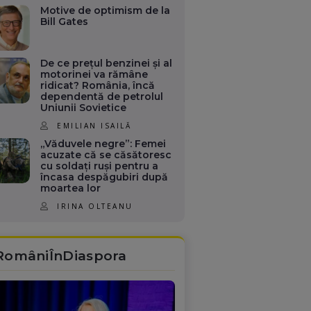
Motive de optimism de la
Bill Gates
De ce prețul benzinei și al
motorinei va rămâne
ridicat? România, încă
dependentă de petrolul
Uniunii Sovietice
EMILIAN ISAILĂ
„Văduvele negre”: Femei
acuzate că se căsătoresc
cu soldați ruși pentru a
încasa despăgubiri după
moartea lor
IRINA OLTEANU
RomâniÎnDiaspora