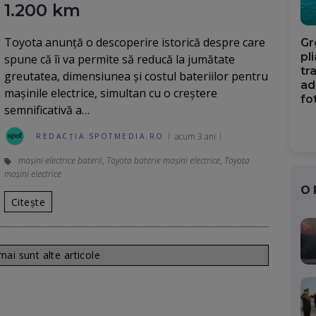
1.200 km
Toyota anunţă o descoperire istorică despre care
Gr
pl
spune că îi va permite să reducă la jumătate
tr
greutatea, dimensiunea şi costul bateriilor pentru
ad
maşinile electrice, simultan cu o creştere
fo
semnificativă a…
acum 3 ani
REDACȚIA SPOTMEDIA.RO
maşini electrice baterii
,
Toyota baterie maşini electrice
,
Toyota
maşini electrice
O
Citește
ai sunt alte articole