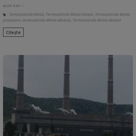
acum 4 ani
Termocentrala Mintia
,
Termocentrala Mintia licitaţie
,
Termocentrala Mintia
privatizare
,
termocentrala Mintia vândută
,
Termocentrala Mintia vânzare
Citește