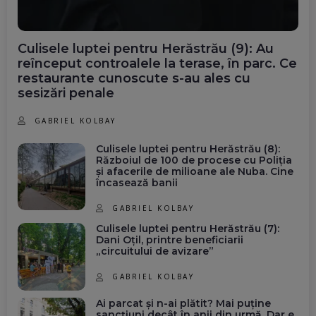
Culisele luptei pentru Herăstrău (9): Au
reînceput controalele la terase, în parc. Ce
restaurante cunoscute s-au ales cu
sesizări penale
GABRIEL KOLBAY
Culisele luptei pentru Herăstrău (8):
Războiul de 100 de procese cu Poliția
și afacerile de milioane ale Nuba. Cine
încasează banii
GABRIEL KOLBAY
Culisele luptei pentru Herăstrău (7):
Dani Oțil, printre beneficiarii
„circuitului de avizare”
GABRIEL KOLBAY
Ai parcat și n-ai plătit? Mai puține
sancțiuni decât în anii din urmă. Dar e