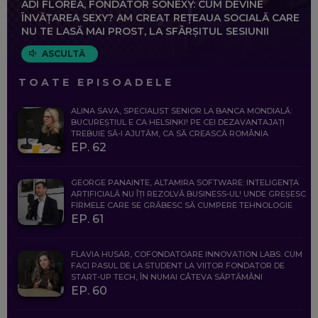
ADI FLOREA, FONDATOR SONEXY: CUM DEVINE
ÎNVĂȚAREA SEXY? AM CREAT REȚEAUA SOCIALĂ CARE
NU TE LASĂ MAI PROST, LA SFÂRȘITUL SESIUNII
ASCULTĂ
TOATE EPISOADELE
ALINA SAVA, SPECIALIST SENIOR LA BANCA MONDIALĂ:
BUCUREȘTIUL E CA HELSINKI! PE CEI DEZAVANTAJAȚI
TREBUIE SĂ-I AJUTĂM, CA SĂ CREASCĂ ROMÂNIA
EP. 62
GEORGE PANAINTE, ALTAMIRA SOFTWARE: INTELIGENȚA
ARTIFICIALĂ NU ÎȚI REZOLVĂ BUSINESS-UL! UNDE GREȘESC
FIRMELE CARE SE GRĂBESC SĂ CUMPERE TEHNOLOGIE
EP. 61
FLAVIA HUSAR, COFONDATOARE INNOVATION LABS: CUM
FACI PASUL DE LA STUDENT LA VIITOR FONDATOR DE
START-UP TECH, ÎN NUMAI CÂTEVA SĂPTĂMÂNI
EP. 60