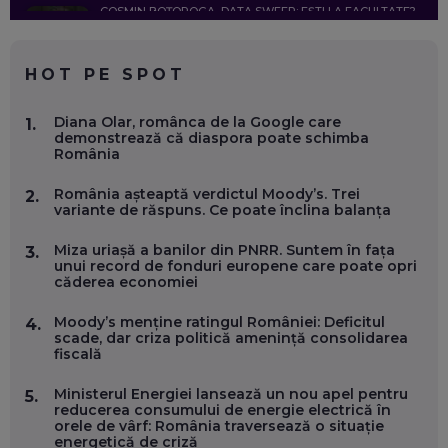
COSMIN BOȚOROGA, DATA SWEEP: EȘTI LA FACULTATE?
CE SĂ FOLOSEȘTI, CÂND ÎȚI TREBUIE CEVA MAI PRECIS CA
CHATGPT
EP. 59
HOT PE SPOT
MARIO GHENEA, COFONDATOR WORKFLOW TIME: CUM
Diana Olar, românca de la Google care
1.
FOLOSEȘTI TEHNOLOGIA CA SĂ FII MAI BUN LA JOB. ȘI CUM
demonstrează că diaspora poate schimba
SE VA SCHIMBA MUNCA, ÎN URMĂTORII ANI
România
EP. 58
România așteaptă verdictul Moody’s. Trei
2.
variante de răspuns. Ce poate înclina balanța
MARIUS PAȘCULEA, COFONDATOR AL KULTH: CUM
FOLOSEȘTI TEHNOLOGIA CA SĂ ÎȚI DESCHIZI DRUMUL
CĂTRE ARTĂ, LA NIVEL GLOBAL
Miza uriașă a banilor din PNRR. Suntem în fața
3.
EP. 57
unui record de fonduri europene care poate opri
căderea economiei
ANDREI AVĂDANEI, BIT SENTINEL: CUM ÎȚI PROTEJEZI
Moody’s menține ratingul României: Deficitul
4.
EFICIENT VIAȚA ONLINE. ȘI CARE SUNT PRIMII PAȘI ÎNTR-O
scade, dar criza politică amenință consolidarea
CARIERĂ DE „HACKER CU PERMIS”
fiscală
EP. 56
Ministerul Energiei lansează un nou apel pentru
5.
reducerea consumului de energie electrică în
DOINA VÎLCEANU, CONTENTSPEED: VREI SUCCES ONLINE?
orele de vârf: România traversează o situație
ÎNVAȚĂ AEO ȘI GEO!
energetică de criză