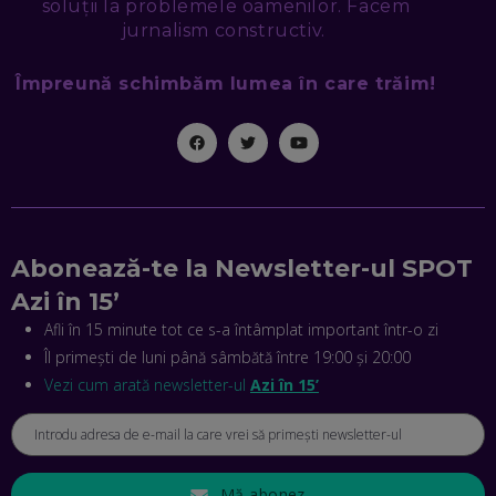
soluții la problemele oamenilor. Facem
CE-AM ÎNVĂȚAT DIN EPISODUL GEORGESCU
jurnalism constructiv.
EP. 46
Împreună schimbăm lumea în care trăim!
MIHAI CEPOI, JOBFUL: SCHIMBĂM MODUL ÎN CARE APLICI
LA JOB! CUM DEMONSTREZI ABILITĂȚI ȘI CÂȘTIGI PREMII
EP. 45
ANTONIO ENACHE, SENSE4FIT: CUM TE AJUTĂ
TEHNOLOGIA SĂ FACI SPORT, SĂ FII MAI COMPETITIV ȘI SĂ
CÂȘTIGI
EP. 44
Abonează-te la Newsletter-ul SPOT
Azi în 15’
CRISTIAN GROZEA, BEEFAST: PREGĂTIM CEL MAI BUN
DISPECERAT AUTOMAT DE PE PIAȚĂ! CUM POATE
Afli în 15 minute tot ce s-a întâmplat important într-o zi
REVOLUȚIONA LIVRĂRILE RAPIDE, DIN ROMÂNIA PÂNĂ ÎN
Îl primești de luni până sâmbătă între 19:00 și 20:00
ASIA
EP. 43
Vezi cum arată newsletter-ul
Azi în 15’
ANDREI NICOARĂ, EXPERT ÎN E-GUVERNARE: N-O SĂ NE
MAI MEARGĂ PREA MULT CU MANȚOGĂRII! DACĂ NU NE
RESPECTĂM OBLIGAȚIILE EUROPENE, VOM AVEA
PROBLEME
EP. 42
Mă abonez