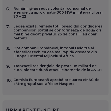
EP. 55
Românii și-au redus voluntar consumul de
6.
energie cu aproximativ 300 MW în intervalul orar
20 – 22
OLIVIU MATEI, HOLISUN: SOFTWARE DE LA CLUJ PENTRU
WASHINGTON, OCHELARI INTELIGENȚI ȘI FERME
VERTICALE FĂRĂ PĂMÂNT
Legea există, femeile tot lipsesc din conducerea
7.
EP. 54
companiilor. Statul se conformează de două ori
mai bine decât privatul. 25 de consilii au doar
bărbați
VALENTIN VANCEA, CEO AL PATRIA BANK: AUTOMATIZĂM
PROCESE, DAR CE FACEM CÂND PICĂ BAZA DE DATE, LA
Opt companii românești, în topul Deloitte al
8.
INSTITUȚIILE STATULUI?
afacerilor tech cu cea mai rapidă creștere din
EP. 53
Europa, Orientul Mijlociu și Africa
Tranzacții rezidențiale de peste un miliard de
9.
VOICU OPREAN (AROBS): CUM CONSTRUIEȘTI O COMPANIE
euro, blocate după atacul cibernetic de la ANCPI
GLOBALĂ, FĂRĂ SĂ PIERZI LEGĂTURA CU COMUNITATEA
TA LOCALĂ - ȘI CE SĂ DAI ÎNAPOI
EP. 52
Comisia Europeană aprobă preluarea eMAG de
10.
către grupul sud-african Naspers
ROBERT GRAUR, FOMO: SPEAKERUL PE SCENĂ, INVITATUL
ÎN SALĂ, DAR ÎNVĂȚĂM UNII DE LA CEILALȚI. VIN JASON
DERULO, STEVEN BARTLETT ȘI ALȚI PESTE 60 DE
ANTREPRENORI
EP. 51
URMĂREȘTE-NE PE