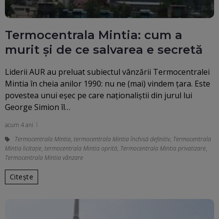
Termocentrala Mintia: cum a
murit și de ce salvarea e secretă
Liderii AUR au preluat subiectul vânzării Termocentralei
Mintia în cheia anilor 1990: nu ne (mai) vindem țara. Este
povestea unui eșec pe care naționaliștii din jurul lui
George Simion îl…
acum 4 ani
Termocentrala Mintia
,
termocentrala Mintia închisă definitiv
,
Termocentrala
Mintia licitaţie
,
termocentrala Mintia oprită
,
Termocentrala Mintia privatizare
,
Termocentrala Mintia vânzare
Citește