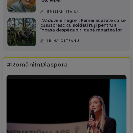
Sovietice
EMILIAN ISAILĂ
„Văduvele negre”: Femei acuzate că se
căsătoresc cu soldați ruși pentru a
încasa despăgubiri după moartea lor
IRINA OLTEANU
#RomâniÎnDiaspora