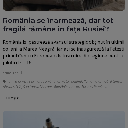
România se înarmează, dar tot
fragilă rămâne în fața Rusiei?
România își păstrează avansul strategic obținut în ultimii
doi ani la Marea Neagră, iar azi se inaugurează la Fetești
primul Centru European de Instruire din regiune pentru
piloții de F-16.…
acum 3 ani
antrenamente armata română
,
armata română
,
România cumpără tancuri
Abrams SUA
,
Sua tancuri Abrams România
,
tancuri Abrams România
Citește