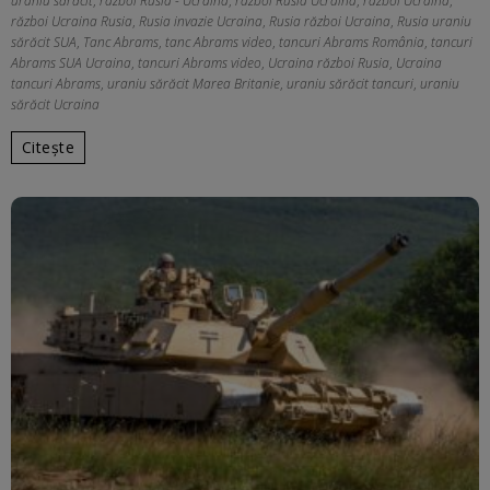
uraniu sărăcit
,
razboi Rusia - Ucraina
,
razboi Rusia Ucraina
,
razboi Ucraina
,
război Ucraina Rusia
,
Rusia invazie Ucraina
,
Rusia război Ucraina
,
Rusia uraniu
sărăcit SUA
,
Tanc Abrams
,
tanc Abrams video
,
tancuri Abrams România
,
tancuri
Abrams SUA Ucraina
,
tancuri Abrams video
,
Ucraina război Rusia
,
Ucraina
tancuri Abrams
,
uraniu sărăcit Marea Britanie
,
uraniu sărăcit tancuri
,
uraniu
sărăcit Ucraina
Citește