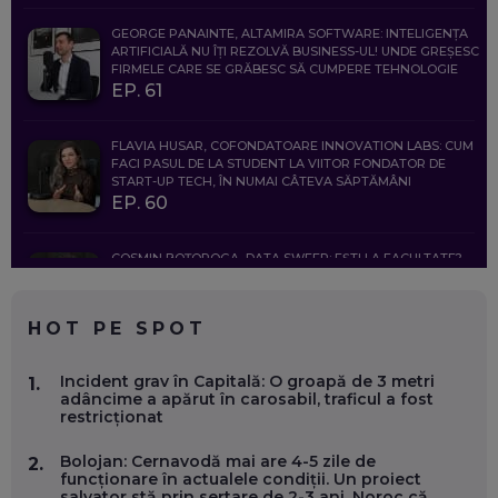
GEORGE PANAINTE, ALTAMIRA SOFTWARE: INTELIGENȚA
ARTIFICIALĂ NU ÎȚI REZOLVĂ BUSINESS-UL! UNDE GREȘESC
FIRMELE CARE SE GRĂBESC SĂ CUMPERE TEHNOLOGIE
EP. 61
FLAVIA HUSAR, COFONDATOARE INNOVATION LABS: CUM
FACI PASUL DE LA STUDENT LA VIITOR FONDATOR DE
START-UP TECH, ÎN NUMAI CÂTEVA SĂPTĂMÂNI
EP. 60
COSMIN BOȚOROGA, DATA SWEEP: EȘTI LA FACULTATE?
CE SĂ FOLOSEȘTI, CÂND ÎȚI TREBUIE CEVA MAI PRECIS CA
CHATGPT
EP. 59
HOT PE SPOT
MARIO GHENEA, COFONDATOR WORKFLOW TIME: CUM
Incident grav în Capitală: O groapă de 3 metri
1.
FOLOSEȘTI TEHNOLOGIA CA SĂ FII MAI BUN LA JOB. ȘI CUM
adâncime a apărut în carosabil, traficul a fost
SE VA SCHIMBA MUNCA, ÎN URMĂTORII ANI
restricționat
EP. 58
Bolojan: Cernavodă mai are 4-5 zile de
2.
funcționare în actualele condiții. Un proiect
MARIUS PAȘCULEA, COFONDATOR AL KULTH: CUM
salvator stă prin sertare de 2-3 ani. Noroc că