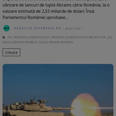
vânzare de tancuri de luptă Abrams către România, la o
valoare estimată de 2,53 miliarde de dolari. Însă
Parlamentul României aprobase…
acum 3 ani
REDACȚIA SPOTMEDIA.RO
hot
,
România cumpără tancuri
,
România cumpără tancuri Abrams SUA
,
Sua
tancuri Abrams România
,
tancuri Abrams România
Citește