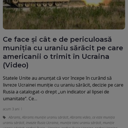
Ce face și cât e de periculoasă
muniția cu uraniu sărăcit pe care
americanii o trimit în Ucraina
(Video)
Statele Unite au anunțat că vor începe în curând să
livreze Ucrainei muniție cu uraniu sărăcit, decizie pe care
Rusia a catalogat-o drept „un indicator al lipsei de
umanitate”. Ce…
acum 3 ani
Abrams
,
Abrams muniție uraniu sărăcit
,
Abrams video
,
ce este muniția
uraniu sărăcit
,
invazie Rusia Ucraina
,
muniție tanc uraniu sărăcit
,
muniție