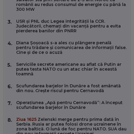
FOLOSEȘTI TEHNOLOGIA CA SĂ ÎȚI DESCHIZI DRUMUL
românii au redus consumul de energie cu până la
CĂTRE ARTĂ, LA NIVEL GLOBAL
300 MW
EP. 57
USR și PNL duc Legea integrității la CCR.
3.
Judecătorii, chemați din vacanță pentru a evita
ANDREI AVĂDANEI, BIT SENTINEL: CUM ÎȚI PROTEJEZI
pierderea banilor din PNRR
EFICIENT VIAȚA ONLINE. ȘI CARE SUNT PRIMII PAȘI ÎNTR-O
CARIERĂ DE „HACKER CU PERMIS”
EP. 56
Diana Șoșoacă s-a ales cu plângere penală
4.
pentru trădare și comunicarea de informații false.
Cine și de ce o acuză
DOINA VÎLCEANU, CONTENTSPEED: VREI SUCCES ONLINE?
ÎNVAȚĂ AEO ȘI GEO!
Serviciile secrete americane au aflat că Putin ar
5.
putea testa NATO cu un atac chiar în această
EP. 55
toamnă
Scufundarea barjelor în Dunăre a fost amânată
6.
OLIVIU MATEI, HOLISUN: SOFTWARE DE LA CLUJ PENTRU
din nou. Crește riscul pentru Cernavodă
WASHINGTON, OCHELARI INTELIGENȚI ȘI FERME
VERTICALE FĂRĂ PĂMÂNT
EP. 54
Operațiunea „Apă pentru Cernavodă”: A început
7.
scufundarea barjelor în Dunăre
VALENTIN VANCEA, CEO AL PATRIA BANK: AUTOMATIZĂM
Ziua 1625
Zelenski merge pentru prima dată în
8.
PROCESE, DAR CE FACEM CÂND PICĂ BAZA DE DATE, LA
Serbia. Rusia ar putea folosi drone ucrainene în
INSTITUȚIILE STATULUI?
zona baltică. O lună de foc pentru NATO. SUA dau
EP. 53
din nou informații secrete Ucrainei