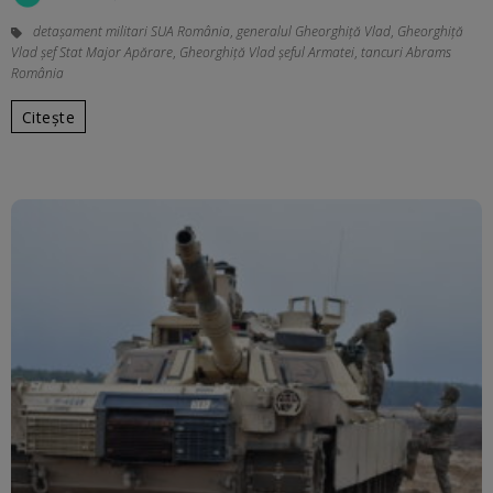
detașament militari SUA România
,
generalul Gheorghiță Vlad
,
Gheorghiță
Vlad șef Stat Major Apărare
,
Gheorghiță Vlad şeful Armatei
,
tancuri Abrams
România
Citește