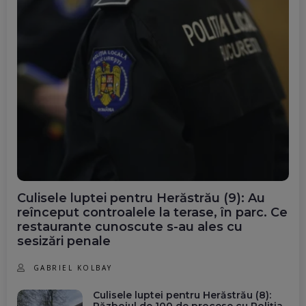
Culisele luptei pentru Herăstrău (9): Au
reînceput controalele la terase, în parc. Ce
restaurante cunoscute s-au ales cu
sesizări penale
GABRIEL KOLBAY
Culisele luptei pentru Herăstrău (8):
Războiul de 100 de procese cu Poliția