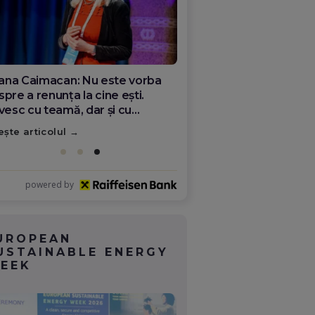
ana Olar, românca de la Google
re demonstrează că diaspora
ate schimba România
ește articolul
powered by
UROPEAN
USTAINABLE ENERGY
EEK