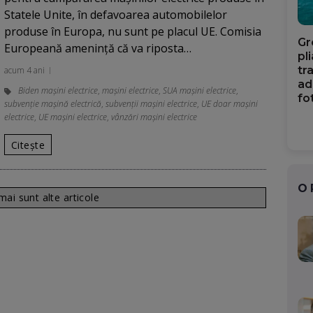
Statele Unite, în defavoarea automobilelor
produse în Europa, nu sunt pe placul UE. Comisia
Gr
Europeană amenință că va riposta…
pl
tr
acum 4 ani
ad
Biden mașini electrice
,
mașini electrice
,
SUA mașini electrice
,
fo
subvenție mașină electrică
,
subvenții mașini electrice
,
UE doar mașini
electrice
,
UE maşini electrice
,
vânzări mașini electrice
Citește
O
ai sunt alte articole