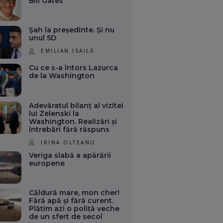
Bill Gates
Șah la președinte. Și nu
unul 5D
EMILIAN ISAILĂ
Cu ce s-a întors Lazurca
de la Washington
Adevăratul bilanț al vizitei
lui Zelenski la
Washington. Realizări și
întrebări fără răspuns
IRINA OLTEANU
Veriga slabă a apărării
europene
Căldură mare, mon cher!
Fără apă și fără curent.
Plătim azi o poliță veche
de un sfert de secol