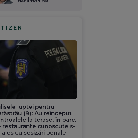
decarbonizat
ITIZEN
lisele luptei pentru
răstrău (9): Au reînceput
ntroalele la terase, în parc.
 restaurante cunoscute s-
 ales cu sesizări penale