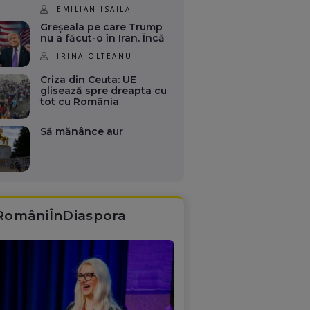
EMILIAN ISAILĂ
Greșeala pe care Trump
nu a făcut-o în Iran. Încă
IRINA OLTEANU
Criza din Ceuta: UE
glisează spre dreapta cu
tot cu România
Să mănânce aur
RomâniÎnDiaspora