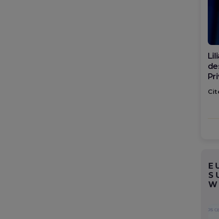
Di
ca
po
Cit
E
S
W