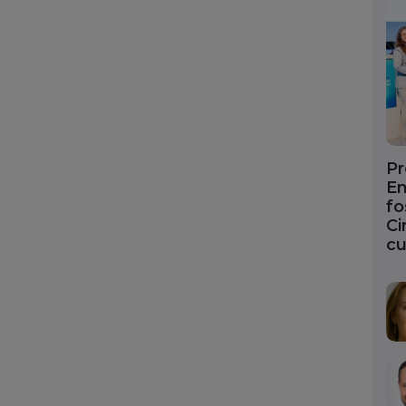
Pr
En
fo
Ci
cu