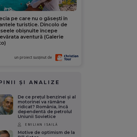
ecia pe care nu o găsești în
iantele turistice. Dincolo de
aseele obișnuite începe
evărata aventură (Galerie
to)
un proiect susținut de
PINII ȘI ANALIZE
De ce prețul benzinei și al
motorinei va rămâne
ridicat? România, încă
dependentă de petrolul
Uniunii Sovietice
EMILIAN ISAILĂ
Motive de optimism de la