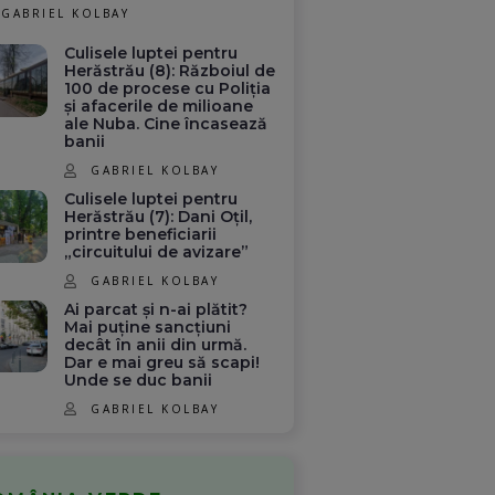
GABRIEL KOLBAY
Culisele luptei pentru
Herăstrău (8): Războiul de
100 de procese cu Poliția
și afacerile de milioane
ale Nuba. Cine încasează
banii
GABRIEL KOLBAY
Culisele luptei pentru
Herăstrău (7): Dani Oțil,
printre beneficiarii
„circuitului de avizare”
GABRIEL KOLBAY
Ai parcat și n-ai plătit?
Mai puține sancțiuni
decât în anii din urmă.
Dar e mai greu să scapi!
Unde se duc banii
GABRIEL KOLBAY