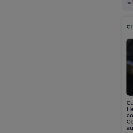
C
Cu
He
co
Ce
au