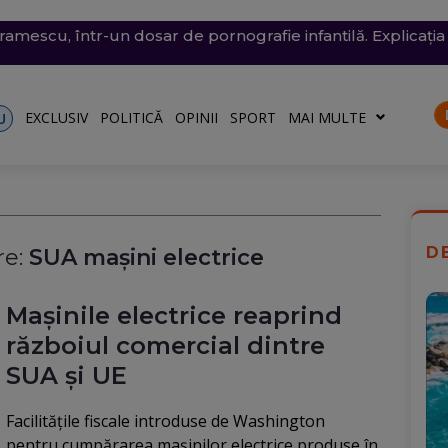
conomie de energie, fără efect: Miercuri, la momentul criti
v exploziv a perturbat traficul pe aeroportul Leipzig, un c
vramescu, într-un dosar de pornografie infantilă. Explicația 
tenera lui Nicușor Dan, și-a publicat declarațiile de avere 
 mare, în dreptul unei plaje din Mamaia (Video). Aparatul v
rii
turile către Ucraina. Rusia, principalul suspect
riu are la Dacia
EXCLUSIV
POLITICĂ
OPINII
SPORT
MAI MULTE
U
D
e:
SUA mașini electrice
Mașinile electrice reaprind
războiul comercial dintre
SUA și UE
Facilitățile fiscale introduse de Washington
pentru cumpărarea mașinilor electrice produse în