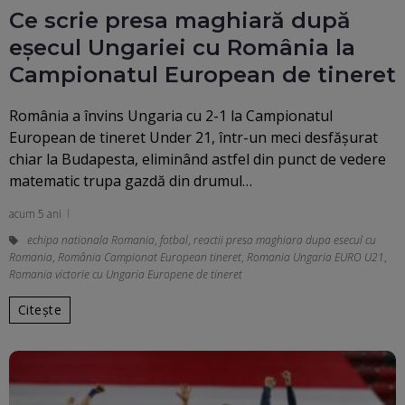
Ce scrie presa maghiară după
eșecul Ungariei cu România la
Campionatul European de tineret
România a învins Ungaria cu 2-1 la Campionatul
European de tineret Under 21, într-un meci desfășurat
chiar la Budapesta, eliminând astfel din punct de vedere
matematic trupa gazdă din drumul…
acum 5 ani
echipa nationala Romania
,
fotbal
,
reactii presa maghiara dupa esecul cu
Romania
,
România Campionat European tineret
,
Romania Ungaria EURO U21
,
Romania victorie cu Ungaria Europene de tineret
Citește