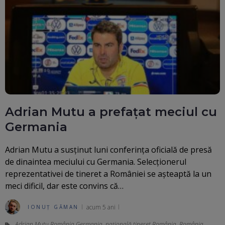
Adrian Mutu a prefațat meciul cu
Germania
Adrian Mutu a susținut luni conferința oficială de presă
de dinaintea meciului cu Germania. Selecționerul
reprezentativei de tineret a României se așteaptă la un
meci dificil, dar este convins că…
acum 5 ani
IONUȚ GĂMAN
Adrian Mutu România Germania
,
națională tineret România
,
România