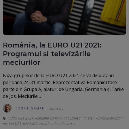
România, la EURO U21 2021:
Programul și televizările
meciurilor
Faza grupelor de la EURO U21 2021 se va disputa în
perioada 24-31 martie. Reprezentativa României face
parte din Grupa A, alături de Ungaria, Germania și Țarile
de Jos. Meciurile…
acum 5 ani
IONUȚ GĂMAN
EURO U21 2021
,
România Campionat European tineret
,
România program
meciuri U21
,
televizări meciuri națională tineret