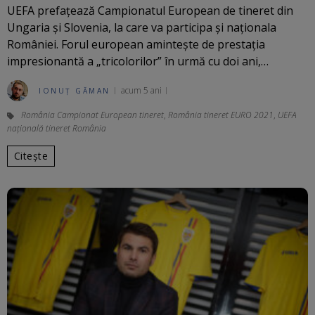
UEFA prefațează Campionatul European de tineret din
Ungaria și Slovenia, la care va participa și naționala
României. Forul european amintește de prestația
impresionantă a „tricolorilor” în urmă cu doi ani,…
acum 5 ani
IONUȚ GĂMAN
România Campionat European tineret
,
România tineret EURO 2021
,
UEFA
națională tineret România
Citește