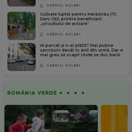
GABRIEL KOLBAY
Culisele luptei pentru Herăstrău (7):
Dani Oțil, printre beneficiarii
„circuitului de avizare”
GABRIEL KOLBAY
Ai parcat și n-ai plătit? Mai puține
sancțiuni decât în anii din urmă. Dar e
mai greu să scapi! Unde se duc banii
GABRIEL KOLBAY
ROMÂNIA VERDE