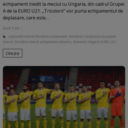
echipament inedit la meciul cu Ungaria, din cadrul Grupei
A de la EURO U21. „Tricolorii” vor purta echipamentul de
deplasare, care este…
acum 5 ani
națională tineret România echipament
,
România Campionat European
tineret
,
România tineret echipament albastru
,
Romania Ungaria EURO U21
Citește