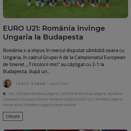
EURO U21: România învinge
Ungaria la Budapesta
România s-a impus în meciul disputat sâmbătă seara cu
Ungaria, în cadrul Grupei A de la Campionatul European
de tineret. „Tricolorii mici” au câștigat cu 2-1 la
Budapesta, după un…
acum 5 ani
IONUȚ GĂMAN
hot
,
LIVE meci România Ungaria
,
LIVE tineret România Ungaria
,
România
Campionat European tineret
,
Romania Ungaria EURO U21
,
România Ungaria
tineret direct
,
România Ungaria tineret rezultat
Citește