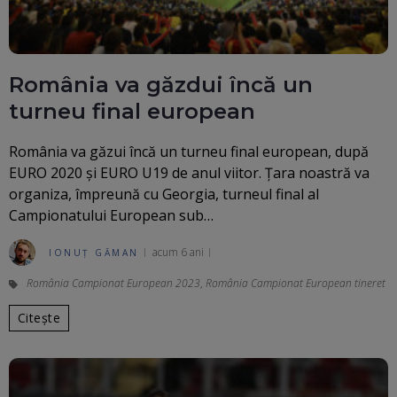
România va găzdui încă un
turneu final european
România va găzui încă un turneu final european, după
EURO 2020 și EURO U19 de anul viitor. Țara noastră va
organiza, împreună cu Georgia, turneul final al
Campionatului European sub…
acum 6 ani
IONUȚ GĂMAN
România Campionat European 2023
,
România Campionat European tineret
Citește