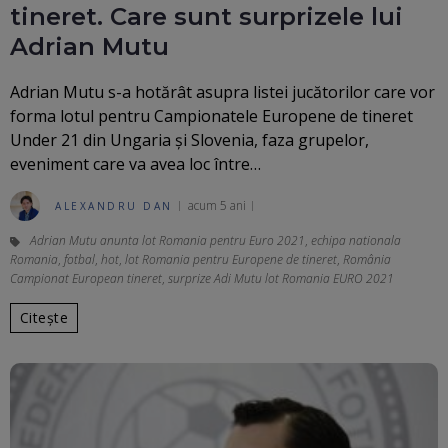
tineret. Care sunt surprizele lui
Adrian Mutu
Adrian Mutu s-a hotărât asupra listei jucătorilor care vor
forma lotul pentru Campionatele Europene de tineret
Under 21 din Ungaria și Slovenia, faza grupelor,
eveniment care va avea loc între…
acum 5 ani
ALEXANDRU DAN
Adrian Mutu anunta lot Romania pentru Euro 2021
,
echipa nationala
Romania
,
fotbal
,
hot
,
lot Romania pentru Europene de tineret
,
România
Campionat European tineret
,
surprize Adi Mutu lot Romania EURO 2021
Citește