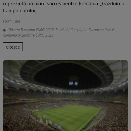
reprezintă un mare succes pentru România. „Găzduirea
Campionatului…
acum 6 ani
Răzvan Burleanu EURO 2023
,
România Campionat European tineret
,
România organizare EURO 2023
Citește