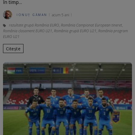
în timp…
acum 5 ani
IONUȚ GĂMAN
rezultate grupă România EURO
,
România Campionat European tineret
,
România clasament EURO U21
,
România grupă EURO U21
,
România program
EURO U21
Citește