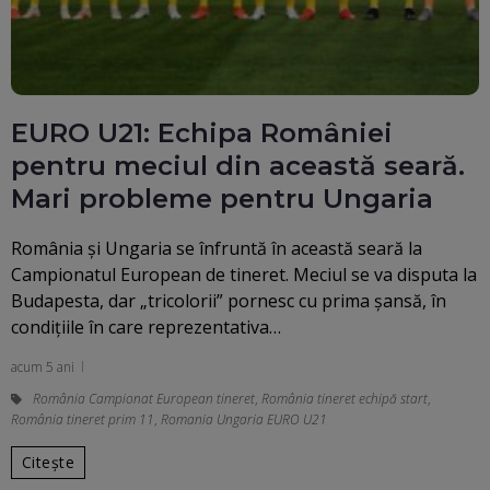
EURO U21: Echipa României
pentru meciul din această seară.
Mari probleme pentru Ungaria
România și Ungaria se înfruntă în această seară la
Campionatul European de tineret. Meciul se va disputa la
Budapesta, dar „tricolorii” pornesc cu prima șansă, în
condițiile în care reprezentativa…
acum 5 ani
România Campionat European tineret
,
România tineret echipă start
,
România tineret prim 11
,
Romania Ungaria EURO U21
Citește