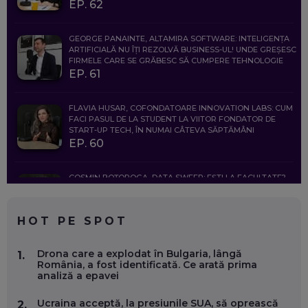
EP. 62
GEORGE PANAINTE, ALTAMIRA SOFTWARE: INTELIGENȚA
ARTIFICIALĂ NU ÎȚI REZOLVĂ BUSINESS-UL! UNDE GREȘESC
FIRMELE CARE SE GRĂBESC SĂ CUMPERE TEHNOLOGIE
EP. 61
FLAVIA HUSAR, COFONDATOARE INNOVATION LABS: CUM
FACI PASUL DE LA STUDENT LA VIITOR FONDATOR DE
START-UP TECH, ÎN NUMAI CÂTEVA SĂPTĂMÂNI
EP. 60
COSMIN BOȚOROGA, DATA SWEEP: EȘTI LA FACULTATE?
CE SĂ FOLOSEȘTI, CÂND ÎȚI TREBUIE CEVA MAI PRECIS CA
CHATGPT
EP. 59
HOT PE SPOT
MARIO GHENEA, COFONDATOR WORKFLOW TIME: CUM
Drona care a explodat în Bulgaria, lângă
1.
FOLOSEȘTI TEHNOLOGIA CA SĂ FII MAI BUN LA JOB. ȘI CUM
România, a fost identificată. Ce arată prima
SE VA SCHIMBA MUNCA, ÎN URMĂTORII ANI
analiză a epavei
EP. 58
Ucraina acceptă, la presiunile SUA, să oprească
2.