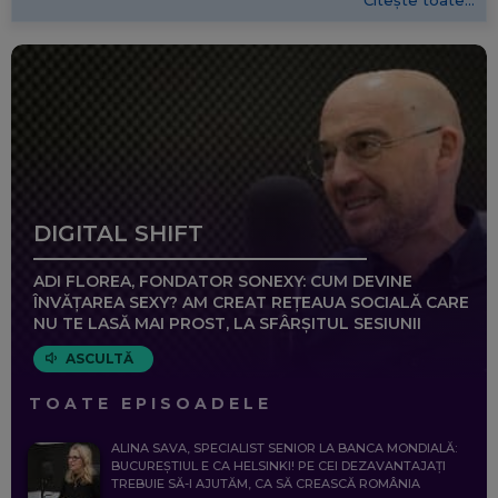
Citește toate...
DIGITAL SHIFT
ADI FLOREA, FONDATOR SONEXY: CUM DEVINE
ÎNVĂȚAREA SEXY? AM CREAT REȚEAUA SOCIALĂ CARE
NU TE LASĂ MAI PROST, LA SFÂRȘITUL SESIUNII
ASCULTĂ
TOATE EPISOADELE
ALINA SAVA, SPECIALIST SENIOR LA BANCA MONDIALĂ:
BUCUREȘTIUL E CA HELSINKI! PE CEI DEZAVANTAJAȚI
TREBUIE SĂ-I AJUTĂM, CA SĂ CREASCĂ ROMÂNIA