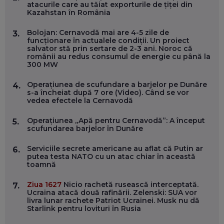
atacurile care au tăiat exporturile de țiței din
MARIUS PAȘCULEA, COFONDATOR AL KULTH: CUM
Kazahstan în România
FOLOSEȘTI TEHNOLOGIA CA SĂ ÎȚI DESCHIZI DRUMUL
CĂTRE ARTĂ, LA NIVEL GLOBAL
EP. 57
Bolojan: Cernavodă mai are 4-5 zile de
3.
funcționare în actualele condiții. Un proiect
salvator stă prin sertare de 2-3 ani. Noroc că
românii au redus consumul de energie cu până la
ANDREI AVĂDANEI, BIT SENTINEL: CUM ÎȚI PROTEJEZI
300 MW
EFICIENT VIAȚA ONLINE. ȘI CARE SUNT PRIMII PAȘI ÎNTR-O
CARIERĂ DE „HACKER CU PERMIS”
EP. 56
Operațiunea de scufundare a barjelor pe Dunăre
4.
s-a încheiat după 7 ore (Video). Când se vor
vedea efectele la Cernavodă
DOINA VÎLCEANU, CONTENTSPEED: VREI SUCCES ONLINE?
ÎNVAȚĂ AEO ȘI GEO!
Operațiunea „Apă pentru Cernavodă”: A început
5.
scufundarea barjelor în Dunăre
EP. 55
Serviciile secrete americane au aflat că Putin ar
6.
putea testa NATO cu un atac chiar în această
OLIVIU MATEI, HOLISUN: SOFTWARE DE LA CLUJ PENTRU
toamnă
WASHINGTON, OCHELARI INTELIGENȚI ȘI FERME
VERTICALE FĂRĂ PĂMÂNT
EP. 54
Ziua 1627
Nicio rachetă rusească interceptată.
7.
Ucraina atacă două rafinării. Zelenski: SUA vor
livra lunar rachete Patriot Ucrainei. Musk nu dă
Starlink pentru lovituri în Rusia
VALENTIN VANCEA, CEO AL PATRIA BANK: AUTOMATIZĂM
PROCESE, DAR CE FACEM CÂND PICĂ BAZA DE DATE, LA