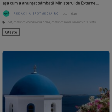
așa cum a anunțat sâmbătă Ministerul de Externe.…
acum 6 ani
REDACȚIA SPOTMEDIA.RO
hot
,
româncă coronavirus Creta
,
româncă turist coronavirus Creta
Citește