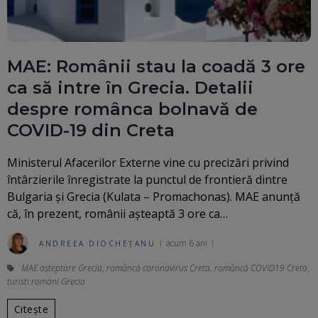
MAE: Românii stau la coadă 3 ore
ca să intre în Grecia. Detalii
despre românca bolnavă de
COVID-19 din Creta
Ministerul Afacerilor Externe vine cu precizări privind
întârzierile înregistrate la punctul de frontieră dintre
Bulgaria și Grecia (Kulata – Promachonas). MAE anunță
că, în prezent, românii așteaptă 3 ore ca…
acum 6 ani
ANDREEA DIOCHEȚANU
MAE așteptare Grecia
,
româncă coronavirus Creta
,
româncă COVID19 Creta
,
turisti romani Grecia
Citește