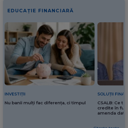
EDUCAȚIE FINANCIARĂ
SOLUȚII FINA
INVESTIȚII
CSALB: Ce tre
Nu banii mulți fac diferența, ci timpul
credite în f
amenda dată 