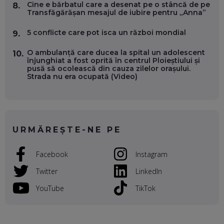
INSTITUȚIILE STATULUI?
Cine e bărbatul care a desenat pe o stâncă de pe
8.
EP. 53
Transfăgărășan mesajul de iubire pentru „Anna”
5 conflicte care pot isca un război mondial
9.
VOICU OPREAN (AROBS): CUM CONSTRUIEȘTI O COMPANIE
GLOBALĂ, FĂRĂ SĂ PIERZI LEGĂTURA CU COMUNITATEA
TA LOCALĂ - ȘI CE SĂ DAI ÎNAPOI
O ambulanță care ducea la spital un adolescent
10.
EP. 52
înjunghiat a fost oprită în centrul Ploieștiului și
pusă să ocolească din cauza zilelor orașului.
Strada nu era ocupată (Video)
ROBERT GRAUR, FOMO: SPEAKERUL PE SCENĂ, INVITATUL
ÎN SALĂ, DAR ÎNVĂȚĂM UNII DE LA CEILALȚI. VIN JASON
DERULO, STEVEN BARTLETT ȘI ALȚI PESTE 60 DE
ANTREPRENORI
EP. 51
URMĂREȘTE-NE PE
RADU MOȚOC, TECHSOUP: O TREIME DINTRE
PARTICIPANȚII LA DEZBATERILE DE PE REȚELE SOCIALE
ȚIPĂ, CU FEȚELE ACOPERITE. CUM ÎNVĂȚĂM SĂ DISCUTĂM
Facebook
Instagram
ȘI SĂ DECIDEM
EP. 50
Twitter
LinkedIn
CRISTIAN CHINA BIRTA, KOOPERATIVA 2.0: CUM ÎȚI FACI
YouTube
TikTok
PROMOVAREA ONLINE. 3 PAȘI CA SĂ RECUNOȘTI „ȚEPARII”
DIN MARKETINGUL DIGITAL
EP. 49