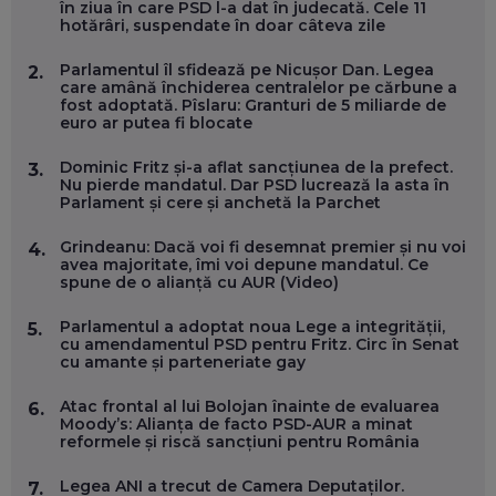
în ziua în care PSD l-a dat în judecată. Cele 11
SE VA SCHIMBA MUNCA, ÎN URMĂTORII ANI
hotărâri, suspendate în doar câteva zile
EP. 58
Parlamentul îl sfidează pe Nicușor Dan. Legea
2.
care amână închiderea centralelor pe cărbune a
MARIUS PAȘCULEA, COFONDATOR AL KULTH: CUM
fost adoptată. Pîslaru: Granturi de 5 miliarde de
FOLOSEȘTI TEHNOLOGIA CA SĂ ÎȚI DESCHIZI DRUMUL
euro ar putea fi blocate
CĂTRE ARTĂ, LA NIVEL GLOBAL
EP. 57
Dominic Fritz și-a aflat sancțiunea de la prefect.
3.
Nu pierde mandatul. Dar PSD lucrează la asta în
Parlament și cere și anchetă la Parchet
ANDREI AVĂDANEI, BIT SENTINEL: CUM ÎȚI PROTEJEZI
EFICIENT VIAȚA ONLINE. ȘI CARE SUNT PRIMII PAȘI ÎNTR-O
CARIERĂ DE „HACKER CU PERMIS”
Grindeanu: Dacă voi fi desemnat premier și nu voi
4.
EP. 56
avea majoritate, îmi voi depune mandatul. Ce
spune de o alianță cu AUR (Video)
DOINA VÎLCEANU, CONTENTSPEED: VREI SUCCES ONLINE?
Parlamentul a adoptat noua Lege a integrității,
5.
ÎNVAȚĂ AEO ȘI GEO!
cu amendamentul PSD pentru Fritz. Circ în Senat
cu amante și parteneriate gay
EP. 55
Atac frontal al lui Bolojan înainte de evaluarea
6.
Moody’s: Alianța de facto PSD-AUR a minat
OLIVIU MATEI, HOLISUN: SOFTWARE DE LA CLUJ PENTRU
reformele și riscă sancțiuni pentru România
WASHINGTON, OCHELARI INTELIGENȚI ȘI FERME
VERTICALE FĂRĂ PĂMÂNT
EP. 54
Legea ANI a trecut de Camera Deputaților.
7.