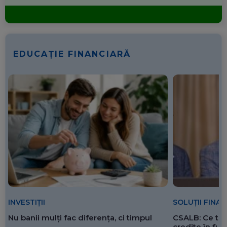
EDUCAȚIE FINANCIARĂ
SOLUȚII FINA
INVESTIȚII
CSALB: Ce tre
Nu banii mulți fac diferența, ci timpul
credite în f