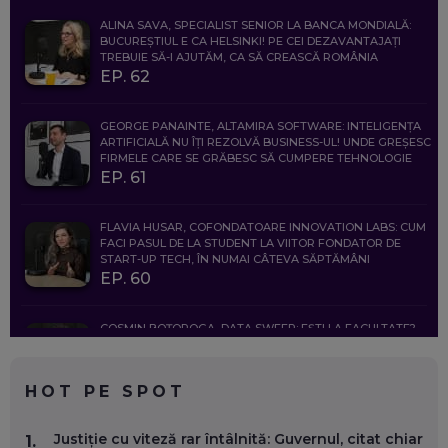
ALINA SAVA, SPECIALIST SENIOR LA BANCA MONDIALĂ:
BUCUREȘTIUL E CA HELSINKI! PE CEI DEZAVANTAJAȚI
TREBUIE SĂ-I AJUTĂM, CA SĂ CREASCĂ ROMÂNIA
EP. 62
GEORGE PANAINTE, ALTAMIRA SOFTWARE: INTELIGENȚA
ARTIFICIALĂ NU ÎȚI REZOLVĂ BUSINESS-UL! UNDE GREȘESC
FIRMELE CARE SE GRĂBESC SĂ CUMPERE TEHNOLOGIE
EP. 61
FLAVIA HUSAR, COFONDATOARE INNOVATION LABS: CUM
FACI PASUL DE LA STUDENT LA VIITOR FONDATOR DE
START-UP TECH, ÎN NUMAI CÂTEVA SĂPTĂMÂNI
EP. 60
COSMIN BOȚOROGA, DATA SWEEP: EȘTI LA FACULTATE?
CE SĂ FOLOSEȘTI, CÂND ÎȚI TREBUIE CEVA MAI PRECIS CA
CHATGPT
EP. 59
HOT PE SPOT
MARIO GHENEA, COFONDATOR WORKFLOW TIME: CUM
Justiție cu viteză rar întâlnită: Guvernul, citat chiar
1.
FOLOSEȘTI TEHNOLOGIA CA SĂ FII MAI BUN LA JOB. ȘI CUM