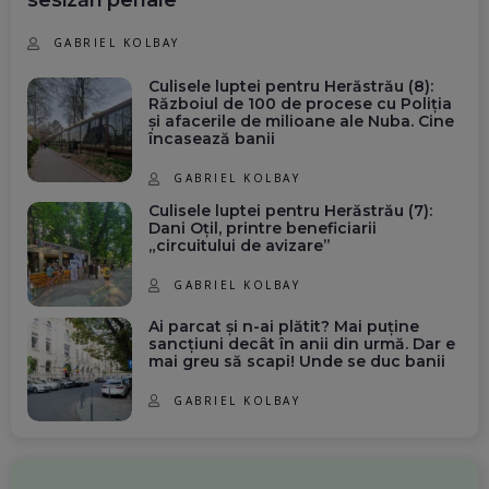
sesizări penale
GABRIEL KOLBAY
Culisele luptei pentru Herăstrău (8):
Războiul de 100 de procese cu Poliția
și afacerile de milioane ale Nuba. Cine
încasează banii
GABRIEL KOLBAY
Culisele luptei pentru Herăstrău (7):
Dani Oțil, printre beneficiarii
„circuitului de avizare”
GABRIEL KOLBAY
Ai parcat și n-ai plătit? Mai puține
sancțiuni decât în anii din urmă. Dar e
mai greu să scapi! Unde se duc banii
GABRIEL KOLBAY