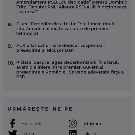
Amendament PSD, „cu dedicație” pentru Dominic
Fritz. Deputat PNL: Alianța PSD-AUR funcționează
„ca unsă”
VALENTIN VANCEA, CEO AL PATRIA BANK: AUTOMATIZĂM
PROCESE, DAR CE FACEM CÂND PICĂ BAZA DE DATE, LA
INSTITUȚIILE STATULUI?
Ciucu: Președintele a testat în ultimele două
8.
EP. 53
săptămâni mai multe variante de premier
tehnocrat
VOICU OPREAN (AROBS): CUM CONSTRUIEȘTI O COMPANIE
AUR a lansat un site dedicat suspendării
9.
GLOBALĂ, FĂRĂ SĂ PIERZI LEGĂTURA CU COMUNITATEA
președintelui Nicușor Dan
TA LOCALĂ - ȘI CE SĂ DAI ÎNAPOI
EP. 52
Pîslaru, despre legea decarbonizării: În sfârșit,
10.
avem o aliniere între premier, Guvern și
ROBERT GRAUR, FOMO: SPEAKERUL PE SCENĂ, INVITATUL
președintele României. Se vede adevărata față a
ÎN SALĂ, DAR ÎNVĂȚĂM UNII DE LA CEILALȚI. VIN JASON
PSD
DERULO, STEVEN BARTLETT ȘI ALȚI PESTE 60 DE
ANTREPRENORI
EP. 51
RADU MOȚOC, TECHSOUP: O TREIME DINTRE
PARTICIPANȚII LA DEZBATERILE DE PE REȚELE SOCIALE
URMĂREȘTE-NE PE
ȚIPĂ, CU FEȚELE ACOPERITE. CUM ÎNVĂȚĂM SĂ DISCUTĂM
ȘI SĂ DECIDEM
EP. 50
Facebook
Instagram
Twitter
LinkedIn
CRISTIAN CHINA BIRTA, KOOPERATIVA 2.0: CUM ÎȚI FACI