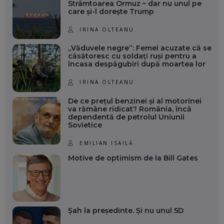
Strâmtoarea Ormuz – dar nu unul pe
care și-l dorește Trump
IRINA OLTEANU
„Văduvele negre”: Femei acuzate că se
căsătoresc cu soldați ruși pentru a
încasa despăgubiri după moartea lor
IRINA OLTEANU
De ce prețul benzinei și al motorinei
va rămâne ridicat? România, încă
dependentă de petrolul Uniunii
Sovietice
EMILIAN ISAILĂ
Motive de optimism de la Bill Gates
Șah la președinte. Și nu unul 5D