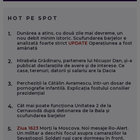
CE SĂ FOLOSEȘTI, CÂND ÎȚI TREBUIE CEVA MAI PRECIS CA
CHATGPT
EP. 59
HOT PE SPOT
MARIO GHENEA, COFONDATOR WORKFLOW TIME: CUM
Dunărea a atins, cu două zile mai devreme, un
1.
FOLOSEȘTI TEHNOLOGIA CA SĂ FII MAI BUN LA JOB. ȘI CUM
nou debit minim istoric. Scufundarea barjelor e
SE VA SCHIMBA MUNCA, ÎN URMĂTORII ANI
analizată foarte strict
UPDATE
Operațiunea a fost
EP. 58
amânată
Mirabela Grădinaru, partenera lui Nicușor Dan, și-a
2.
MARIUS PAȘCULEA, COFONDATOR AL KULTH: CUM
publicat declarațiile de avere și de interese. Ce
FOLOSEȘTI TEHNOLOGIA CA SĂ ÎȚI DESCHIZI DRUMUL
case, terenuri, datorii și salariu are la Dacia
CĂTRE ARTĂ, LA NIVEL GLOBAL
EP. 57
Percheziții la Cătălin Avramescu, într-un dosar de
3.
pornografie infantilă. Explicația fostului consilier
prezidențial
ANDREI AVĂDANEI, BIT SENTINEL: CUM ÎȚI PROTEJEZI
EFICIENT VIAȚA ONLINE. ȘI CARE SUNT PRIMII PAȘI ÎNTR-O
CARIERĂ DE „HACKER CU PERMIS”
Cât mai poate funcționa Unitatea 2 de la
4.
EP. 56
Cernavodă după detonarea de la Bala și
scufundarea barjelor
DOINA VÎLCEANU, CONTENTSPEED: VREI SUCCES ONLINE?
Ziua 1623
Morți la Moscova. Noi mesaje Ro-Alert.
5.
ÎNVAȚĂ AEO ȘI GEO!
Un militar a deschis focul asupra camarazilor la
Sevastopol. Soldați ruși care dormeau în front,
EP. 55