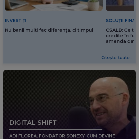
SOLUȚII FINA
INVESTIȚII
CSALB: Ce tre
Nu banii mulți fac diferența, ci timpul
credite în f
amenda dată 
Citește toate...
DIGITAL SHIFT
ADI FLOREA, FONDATOR SONEXY: CUM DEVINE