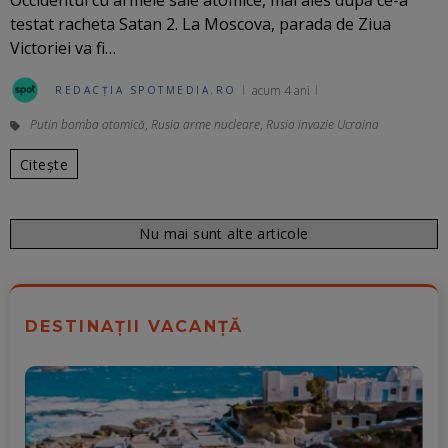
Occidentul cu armele sale atomice, mai ales după ce-a
testat racheta Satan 2. La Moscova, parada de Ziua
Victoriei va fi…
acum 4 ani
REDACȚIA SPOTMEDIA.RO
Putin bomba atomică
,
Rusia arme nucleare
,
Rusia invazie Ucraina
Citește
Nu mai sunt alte articole
DESTINAȚII VACANȚĂ