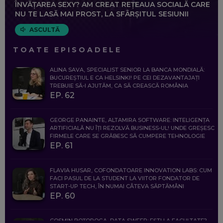
ÎNVĂȚAREA SEXY? AM CREAT REȚEAUA SOCIALĂ CARE
NU TE LASĂ MAI PROST, LA SFÂRȘITUL SESIUNII
ASCULTĂ
TOATE EPISOADELE
ALINA SAVA, SPECIALIST SENIOR LA BANCA MONDIALĂ:
BUCUREȘTIUL E CA HELSINKI! PE CEI DEZAVANTAJAȚI
TREBUIE SĂ-I AJUTĂM, CA SĂ CREASCĂ ROMÂNIA
EP. 62
GEORGE PANAINTE, ALTAMIRA SOFTWARE: INTELIGENȚA
ARTIFICIALĂ NU ÎȚI REZOLVĂ BUSINESS-UL! UNDE GREȘESC
FIRMELE CARE SE GRĂBESC SĂ CUMPERE TEHNOLOGIE
EP. 61
FLAVIA HUSAR, COFONDATOARE INNOVATION LABS: CUM
FACI PASUL DE LA STUDENT LA VIITOR FONDATOR DE
START-UP TECH, ÎN NUMAI CÂTEVA SĂPTĂMÂNI
EP. 60
COSMIN BOȚOROGA, DATA SWEEP: EȘTI LA FACULTATE?