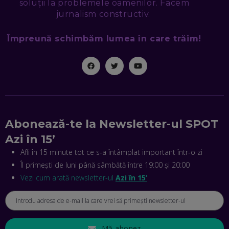
soluții la problemele oamenilor. Facem
EP. 46
jurnalism constructiv.
Împreună schimbăm lumea în care trăim!
MIHAI CEPOI, JOBFUL: SCHIMBĂM MODUL ÎN CARE APLICI
LA JOB! CUM DEMONSTREZI ABILITĂȚI ȘI CÂȘTIGI PREMII
EP. 45
ANTONIO ENACHE, SENSE4FIT: CUM TE AJUTĂ
TEHNOLOGIA SĂ FACI SPORT, SĂ FII MAI COMPETITIV ȘI SĂ
CÂȘTIGI
EP. 44
Abonează-te la Newsletter-ul SPOT
CRISTIAN GROZEA, BEEFAST: PREGĂTIM CEL MAI BUN
Azi în 15’
DISPECERAT AUTOMAT DE PE PIAȚĂ! CUM POATE
REVOLUȚIONA LIVRĂRILE RAPIDE, DIN ROMÂNIA PÂNĂ ÎN
Afli în 15 minute tot ce s-a întâmplat important într-o zi
ASIA
Îl primești de luni până sâmbătă între 19:00 și 20:00
EP. 43
Vezi cum arată newsletter-ul
Azi în 15’
ANDREI NICOARĂ, EXPERT ÎN E-GUVERNARE: N-O SĂ NE
MAI MEARGĂ PREA MULT CU MANȚOGĂRII! DACĂ NU NE
RESPECTĂM OBLIGAȚIILE EUROPENE, VOM AVEA
PROBLEME
EP. 42
Mă abonez