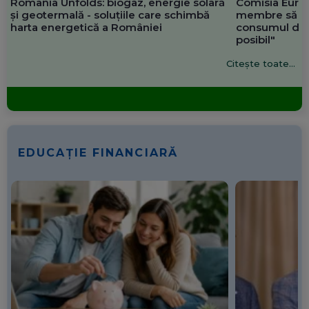
Romania Unfolds: biogaz, energie solară
Comisia Europ
și geotermală - soluțiile care schimbă
membre să re
harta energetică a României
consumul de 
posibil"
Citește toate...
EDUCAȚIE FINANCIARĂ