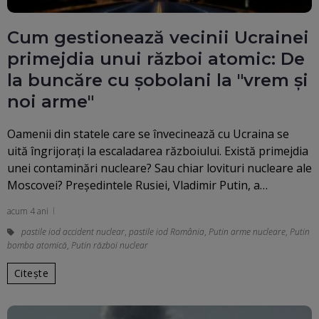
Cum gestionează vecinii Ucrainei
primejdia unui război atomic: De
la buncăre cu şobolani la "vrem şi
noi arme"
Oamenii din statele care se învecinează cu Ucraina se
uită îngrijoraţi la escaladarea războiului. Există primejdia
unei contaminări nucleare? Sau chiar lovituri nucleare ale
Moscovei? Preşedintele Rusiei, Vladimir Putin, a…
acum 4 ani
pastile iod accident nuclear
,
pastile iod România
,
Putin arme nucleare
,
Putin
bomba atomică
,
Putin război nuclear
Citește