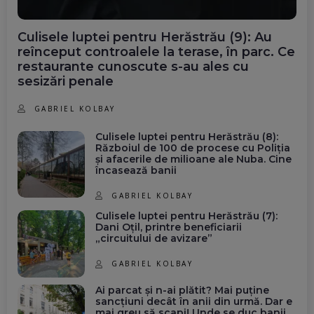
Culisele luptei pentru Herăstrău (9): Au
reînceput controalele la terase, în parc. Ce
restaurante cunoscute s-au ales cu
sesizări penale
GABRIEL KOLBAY
Culisele luptei pentru Herăstrău (8):
Războiul de 100 de procese cu Poliția
și afacerile de milioane ale Nuba. Cine
încasează banii
GABRIEL KOLBAY
Culisele luptei pentru Herăstrău (7):
Dani Oțil, printre beneficiarii
„circuitului de avizare”
GABRIEL KOLBAY
Ai parcat și n-ai plătit? Mai puține
sancțiuni decât în anii din urmă. Dar e
mai greu să scapi! Unde se duc banii