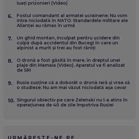
luați prizonieri (Video)
Fostul comandant al armatei ucrainene: Nu vom
6.
OLIVIU MATEI, HOLISUN: SOFTWARE DE LA CLUJ PENTRU
intra niciodată în NATO. Standardele militare ale
WASHINGTON, OCHELARI INTELIGENȚI ȘI FERME
Alianței au rămas în urmă
VERTICALE FĂRĂ PĂMÂNT
EP. 54
Un ghid montan, inculpat pentru ucidere din
7.
culpă după accidentul din Bucegi în care un
alpinist a murit și trei au fost răniți
VALENTIN VANCEA, CEO AL PATRIA BANK: AUTOMATIZĂM
PROCESE, DAR CE FACEM CÂND PICĂ BAZA DE DATE, LA
INSTITUȚIILE STATULUI?
O dronă a fost găsită în mare, în dreptul unei
8.
EP. 53
plaje din Mamaia (Video). Aparatul va fi analizat
de SRI
VOICU OPREAN (AROBS): CUM CONSTRUIEȘTI O COMPANIE
Rusia susține că a doborât o dronă rară și vrea să
9.
GLOBALĂ, FĂRĂ SĂ PIERZI LEGĂTURA CU COMUNITATEA
o studieze: Nu am mai văzut niciodată așa ceva!
TA LOCALĂ - ȘI CE SĂ DAI ÎNAPOI
EP. 52
Singurul obiectiv pe care Zelenski nu l-a atins în
10.
operațiunea de 40 de zile împotriva Rusiei
ROBERT GRAUR, FOMO: SPEAKERUL PE SCENĂ, INVITATUL
ÎN SALĂ, DAR ÎNVĂȚĂM UNII DE LA CEILALȚI. VIN JASON
DERULO, STEVEN BARTLETT ȘI ALȚI PESTE 60 DE
ANTREPRENORI
EP. 51
URMĂREȘTE-NE PE