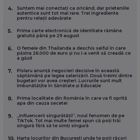
EFICIENT VIAȚA ONLINE. ȘI CARE SUNT PRIMII PAȘI ÎNTR-O
CARIERĂ DE „HACKER CU PERMIS”
Suntem mai conectați ca oricând, dar prieteniile
4.
EP. 56
autentice sunt tot mai rare. Trei ingrediente
pentru relații adevărate
DOINA VÎLCEANU, CONTENTSPEED: VREI SUCCES ONLINE?
Prima carte electronică de identitate rămâne
5.
ÎNVAȚĂ AEO ȘI GEO!
gratuită până pe 29 august
EP. 55
O femeie din Thailanda a deschis seiful în care
6.
păstra 26.000 de euro și nu i-a venit să creadă ce
a găsit
OLIVIU MATEI, HOLISUN: SOFTWARE DE LA CLUJ PENTRU
WASHINGTON, OCHELARI INTELIGENȚI ȘI FERME
VERTICALE FĂRĂ PĂMÂNT
Pîslaru anunță negocieri decisive în această
7.
EP. 54
săptămână pe legea salarizării. Două treimi dintre
bugetari vor avea creșteri. Lucrurile sunt mult
îmbunătățite în Sănătate și Educație
VALENTIN VANCEA, CEO AL PATRIA BANK: AUTOMATIZĂM
PROCESE, DAR CE FACEM CÂND PICĂ BAZA DE DATE, LA
Prima localitate din România în care va fi oprită
8.
INSTITUȚIILE STATULUI?
apa din cauza secetei
EP. 53
„Influencerii singurătății”, noul fenomen de pe
9.
TikTok. Tot mai multe femei spun că poți trăi
VOICU OPREAN (AROBS): CUM CONSTRUIEȘTI O COMPANIE
singură fără să te simți singură
GLOBALĂ, FĂRĂ SĂ PIERZI LEGĂTURA CU COMUNITATEA
TA LOCALĂ - ȘI CE SĂ DAI ÎNAPOI
EP. 52
Harta locurilor din București unde te poți răcori
10.