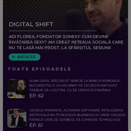
DIGITAL SHIFT
ADI FLOREA, FONDATOR SONEXY: CUM DEVINE
ÎNVĂȚAREA SEXY? AM CREAT REȚEAUA SOCIALĂ CARE
NU TE LASĂ MAI PROST, LA SFÂRȘITUL SESIUNII
ASCULTĂ
TOATE EPISOADELE
ALINA SAVA, SPECIALIST SENIOR LA BANCA MONDIALĂ:
BUCUREȘTIUL E CA HELSINKI! PE CEI DEZAVANTAJAȚI
TREBUIE SĂ-I AJUTĂM, CA SĂ CREASCĂ ROMÂNIA
EP. 62
GEORGE PANAINTE, ALTAMIRA SOFTWARE: INTELIGENȚA
ARTIFICIALĂ NU ÎȚI REZOLVĂ BUSINESS-UL! UNDE GREȘESC
FIRMELE CARE SE GRĂBESC SĂ CUMPERE TEHNOLOGIE
EP. 61