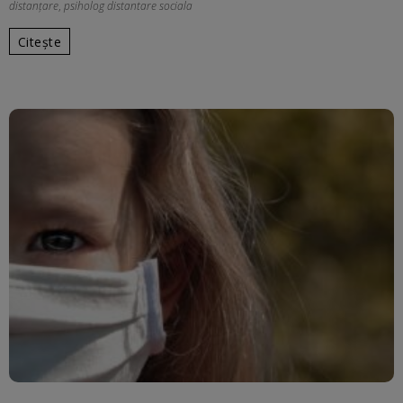
distanțare
,
psiholog distantare sociala
Citește