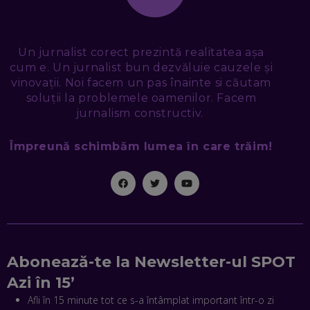
SMART CITY: CUM SE NAȘTE UN ORAȘ INTELIGENT. CE „NU
PUȘCĂ” LA NOI. ÎN CE DEȘERT SE CONSTRUIEȘTE CEL MAI
MARE „ORAȘ COGNITIV” DIN ISTORIE
EP. 47
Un jurnalist corect prezintă realitatea așa
cum e. Un jurnalist bun dezvăluie cauzele și
NICOLAE ȚIBRIGAN, DIGITAL FORENSIC TEAM: CUM ÎȚI DAI
SEAMA CĂ CINEVA ÎNCEARCĂ SĂ TE MANIPULEZE, ONLINE.
vinovații. Noi facem un pas înainte si căutam
CE-AM ÎNVĂȚAT DIN EPISODUL GEORGESCU
soluții la problemele oamenilor. Facem
EP. 46
jurnalism constructiv.
MIHAI CEPOI, JOBFUL: SCHIMBĂM MODUL ÎN CARE APLICI
Împreună schimbăm lumea în care trăim!
LA JOB! CUM DEMONSTREZI ABILITĂȚI ȘI CÂȘTIGI PREMII
EP. 45
ANTONIO ENACHE, SENSE4FIT: CUM TE AJUTĂ
TEHNOLOGIA SĂ FACI SPORT, SĂ FII MAI COMPETITIV ȘI SĂ
CÂȘTIGI
EP. 44
Abonează-te la Newsletter-ul SPOT
CRISTIAN GROZEA, BEEFAST: PREGĂTIM CEL MAI BUN
Azi în 15’
DISPECERAT AUTOMAT DE PE PIAȚĂ! CUM POATE
REVOLUȚIONA LIVRĂRILE RAPIDE, DIN ROMÂNIA PÂNĂ ÎN
Afli în 15 minute tot ce s-a întâmplat important într-o zi
ASIA