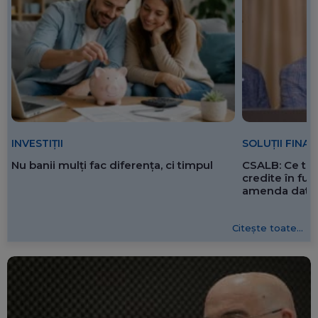
SOLUȚII FINA
INVESTIȚII
CSALB: Ce tre
Nu banii mulți fac diferența, ci timpul
credite în f
amenda dată 
Citește toate...