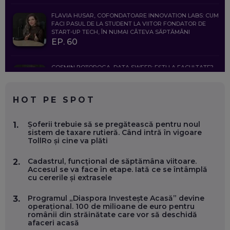
FLAVIA HUSAR, COFONDATOARE INNOVATION LABS: CUM
FACI PASUL DE LA STUDENT LA VIITOR FONDATOR DE
START-UP TECH, ÎN NUMAI CÂTEVA SĂPTĂMÂNI
EP. 60
COSMIN BOȚOROGA, DATA SWEEP: EȘTI LA FACULTATE?
CE SĂ FOLOSEȘTI, CÂND ÎȚI TREBUIE CEVA MAI PRECIS CA
CHATGPT
EP. 59
HOT PE SPOT
MARIO GHENEA, COFONDATOR WORKFLOW TIME: CUM
Șoferii trebuie să se pregătească pentru noul
1.
FOLOSEȘTI TEHNOLOGIA CA SĂ FII MAI BUN LA JOB. ȘI CUM
sistem de taxare rutieră. Când intră în vigoare
SE VA SCHIMBA MUNCA, ÎN URMĂTORII ANI
TollRo și cine va plăti
EP. 58
Cadastrul, funcțional de săptămâna viitoare.
2.
Accesul se va face în etape. Iată ce se întâmplă
MARIUS PAȘCULEA, COFONDATOR AL KULTH: CUM
cu cererile și extrasele
FOLOSEȘTI TEHNOLOGIA CA SĂ ÎȚI DESCHIZI DRUMUL
CĂTRE ARTĂ, LA NIVEL GLOBAL
EP. 57
Programul „Diaspora Investește Acasă” devine
3.
operațional. 100 de milioane de euro pentru
românii din străinătate care vor să deschidă
afaceri acasă
ANDREI AVĂDANEI, BIT SENTINEL: CUM ÎȚI PROTEJEZI