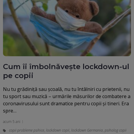
Cum îi îmbolnăveşte lockdown-ul
pe copii
Nu tu grădiniţă sau şcoală, nu tu întâlniri cu prietenii, nu
tu sport sau muzică – urmările măsurilor de combatere a
coronavirusului sunt dramatice pentru copii şi tineri. Era
spre…
acum 5 ani
copii probleme psihice
,
lockdown copii
,
lockdown Germania
,
psiholog copii