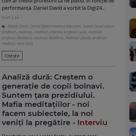
cum ar trebui profesorii să fie plătiţi, în funcţie de
performanţă. Daniel David a vorbit la Digi24…
acum 2 ani
Daniel David
,
Daniel David ministrul Educatiei
,
Daniel David salarii
profesori
,
meditații
,
meditații interzise profesori școli
,
meditații
profesori România
,
meditații România
,
meditații școală
,
profesori
meditații elevi clasă
Citește
Analiză dură: Creștem o
generație de copii bolnavi.
Suntem țara prezidiului.
Mafia meditațiilor - noi
facem subiectele, la noi
veniți la pregătire -
Interviu