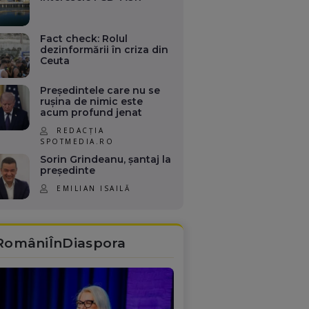
Fact check: Rolul
dezinformării în criza din
Ceuta
Președintele care nu se
rușina de nimic este
acum profund jenat
REDACȚIA
SPOTMEDIA.RO
Sorin Grindeanu, șantaj la
președinte
EMILIAN ISAILĂ
RomâniÎnDiaspora