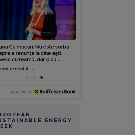
ana Olar, românca de la Google
re demonstrează că diaspora
ate schimba România
ește articolul
powered by
UROPEAN
USTAINABLE ENERGY
EEK