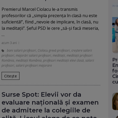
Premierul Marcel Ciolacu le-a transmis
profesorilor că „simpla prezența în clasă nu este
suficientă!”, fiind „nevoie de implicare, în clasă, nu
la meditații”. Şeful PSD le cere „să-și facă meseria,
…
acum 3 ani
bani salarii profesori
,
Ciolacu grevă profesori
,
creștere salarii
profesori
,
majorări salarii profesori
,
meditații
,
meditații profesori
Pr
România
,
meditații România
,
profesori meditații elevi clasă
,
salarii
En
profesori
,
salarii profesori majorare
fo
Citește
Ci
cu
Surse Spot: Elevii vor da
evaluare națională și examen
de admitere la colegiile de