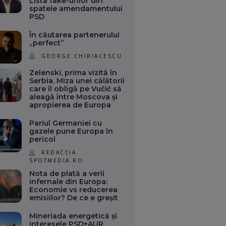
Lista fake-urilor din
spatele amendamentului
PSD
În căutarea partenerului
„perfect”
GEORGE CHIRIACESCU
Zelenski, prima vizită în
Serbia. Miza unei călătorii
care îl obligă pe Vučić să
aleagă între Moscova și
apropierea de Europa
Pariul Germaniei cu
gazele pune Europa în
pericol
REDACȚIA
SPOTMEDIA.RO
Nota de plată a verii
infernale din Europa:
Economie vs reducerea
emisiilor? De ce e greșit
Mineriada energetică și
interesele PSD+AUR