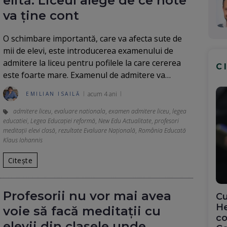
elită. Liceul alege de ce note
va ține cont
O schimbare importantă, care va afecta sute de
mii de elevi, este introducerea examenului de
admitere la liceu pentru pofilele la care cererea
C
este foarte mare. Examenul de admitere va…
acum 4 ani
EMILIAN ISAILĂ
admitere liceu
,
evaluare nationala
,
examen admitere liceu
,
legea
educatiei
,
Legea Educației reformă
,
New Edu Actualitate
,
profesori
meditații elevi clasă
,
rezultate Evaluare Națională
,
România Educată
Klaus Iohannis
Citește
Profesorii nu vor mai avea
Cu
He
voie să facă meditaţii cu
co
elevii din clasele unde