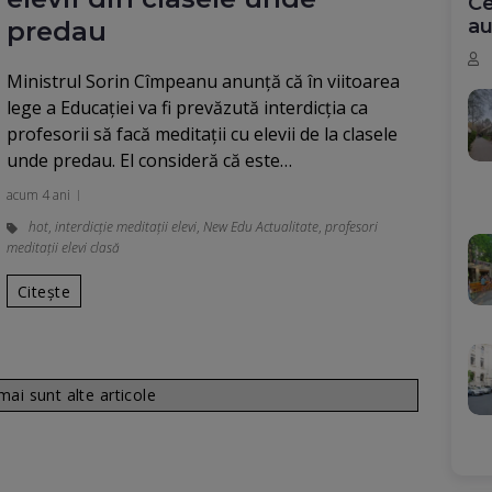
Ce
au
predau
Ministrul Sorin Cîmpeanu anunţă că în viitoarea
lege a Educaţiei va fi prevăzută interdicţia ca
profesorii să facă meditaţii cu elevii de la clasele
unde predau. El consideră că este…
acum 4 ani
hot
,
interdicție meditații elevi
,
New Edu Actualitate
,
profesori
meditații elevi clasă
Citește
ai sunt alte articole