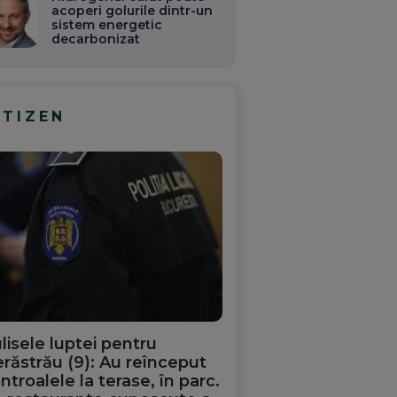
acoperi golurile dintr-un
sistem energetic
decarbonizat
ITIZEN
lisele luptei pentru
răstrău (9): Au reînceput
ntroalele la terase, în parc.