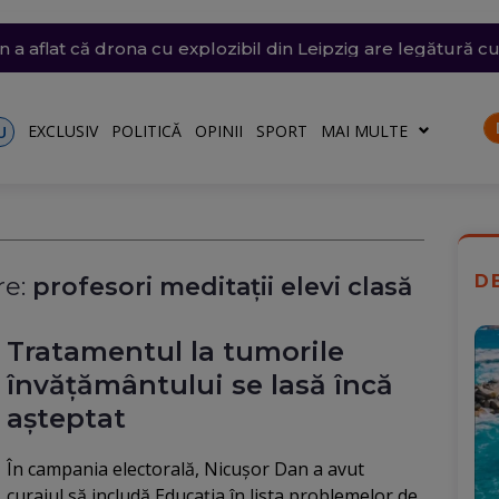
are a barjelor pe Dunăre s-a încheiat după 7 ore (Video)
siunile SUA, să oprească atacurile care au tăiat exporturile
și vijelii. Trei Coduri galbene, temperaturi de 37 de grade
n Bulgaria, lângă România, a fost identificată. Ce arată pr
 a aflat că drona cu explozibil din Leipzig are legătură c
EXCLUSIV
POLITICĂ
OPINII
SPORT
MAI MULTE
U
D
e:
profesori meditații elevi clasă
Tratamentul la tumorile
învățământului se lasă încă
așteptat
În campania electorală, Nicușor Dan a avut
curajul să includă Educația în lista problemelor de