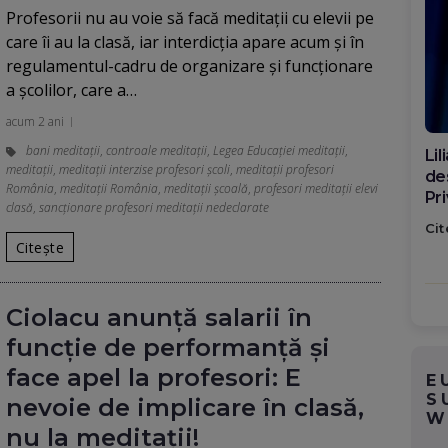
Profesorii nu au voie să facă meditații cu elevii pe
care îi au la clasă, iar interdicţia apare acum şi în
regulamentul-cadru de organizare și funcționare
a şcolilor, care a…
acum 2 ani
bani meditații
,
controale meditații
,
Legea Educației meditații
,
Di
meditații
,
meditații interzise profesori școli
,
meditații profesori
ca
România
,
meditații România
,
meditații școală
,
profesori meditații elevi
po
clasă
,
sancționare profesori meditații nedeclarate
Cit
Citește
Ciolacu anunță salarii în
funcție de performanță și
face apel la profesori: E
E
S
nevoie de implicare în clasă,
W
nu la meditații!