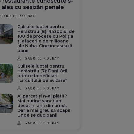
 restaurante cunoscute s-
 ales cu sesizări penale
GABRIEL KOLBAY
Culisele luptei pentru
Herăstrău (8): Războiul de
100 de procese cu Poliția
și afacerile de milioane
ale Nuba. Cine încasează
banii
GABRIEL KOLBAY
Culisele luptei pentru
Herăstrău (7): Dani Oțil,
printre beneficiarii
„circuitului de avizare”
GABRIEL KOLBAY
Ai parcat și n-ai plătit?
Mai puține sancțiuni
decât în anii din urmă.
Dar e mai greu să scapi!
Unde se duc banii
GABRIEL KOLBAY