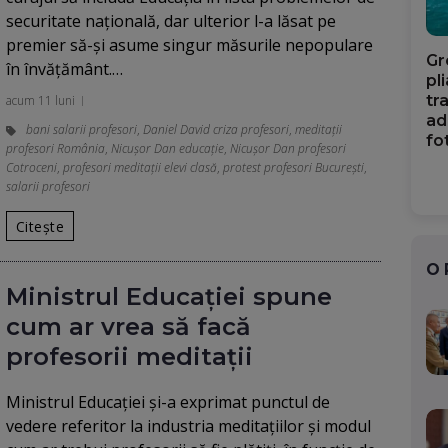
securitate națională, dar ulterior l-a lăsat pe
premier să-și asume singur măsurile nepopulare
Gr
în învăţământ.…
pl
tr
acum 11 luni
ad
bani salarii profesori
,
Daniel David criza profesori
,
meditații
fo
profesori România
,
Nicuşor Dan educaţie
,
Nicuşor Dan profesori
Cotroceni
,
profesori meditații elevi clasă
,
protest profesori București
,
salarii profesori
Citește
O
Ministrul Educației spune
cum ar vrea să facă
profesorii meditații
Ministrul Educaţiei şi-a exprimat punctul de
vedere referitor la industria meditaţiilor şi modul