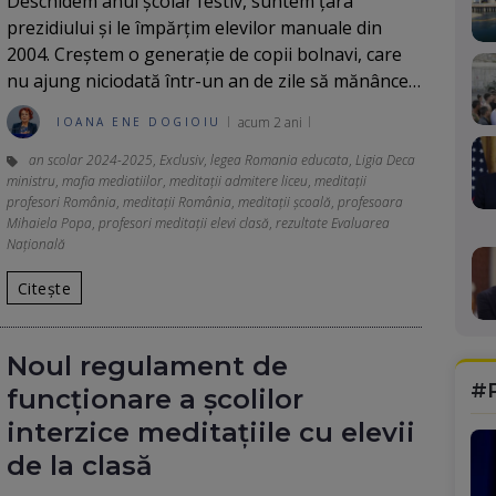
Deschidem anul școlar festiv, suntem țara
prezidiului și le împărțim elevilor manuale din
2004. Creștem o generație de copii bolnavi, care
nu ajung niciodată într-un an de zile să mănânce…
acum 2 ani
IOANA ENE DOGIOIU
an scolar 2024-2025
,
Exclusiv
,
legea Romania educata
,
Ligia Deca
ministru
,
mafia mediatiilor
,
meditaţii admitere liceu
,
meditații
profesori România
,
meditații România
,
meditații școală
,
profesoara
Mihaiela Popa
,
profesori meditații elevi clasă
,
rezultate Evaluarea
Națională
Citește
Noul regulament de
#
funcționare a școlilor
interzice meditațiile cu elevii
de la clasă